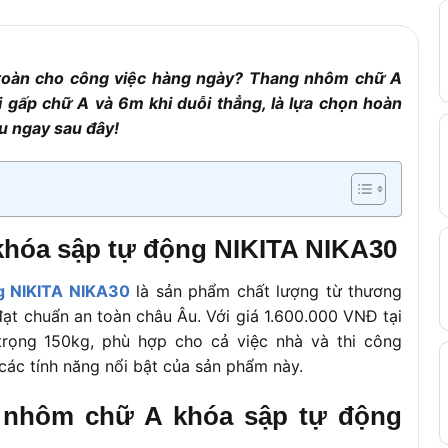
Đế cao su chống trượt
10,2kg
 toàn cho công việc hàng ngày? Thang nhôm chữ A
18 tháng
 gấp chữ A và 6m khi duỗi thẳng, là lựa chọn hoàn
150kg
ểu ngay sau đây!
khóa sập tự động NIKITA NIKA30
g NIKITA NIKA30
là sản phẩm chất lượng từ thương
đạt chuẩn an toàn châu Âu. Với giá 1.600.000 VNĐ tại
trọng 150kg, phù hợp cho cả việc nhà và thi công
các tính năng nổi bật của sản phẩm này.
g nhôm chữ A khóa sập tự động