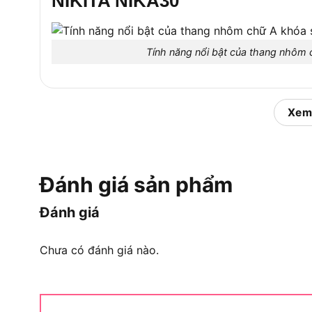
NIKITA NIKA30
Tính năng nổi bật của thang nhôm
Tiếp theo, NIKITA NIKA30 mang đến các tính năng
Xem
Khóa sập tự động: Lẫy khóa tự sập khi mở hết
Chiều cao linh hoạt: Cao 3.0m dạng chữ A, duỗ
Bậc thang chống trượt: Đột dập 3 lần, rãnh t
Đánh giá sản phẩm
Chân cao su chống trượt: Bảo vệ sàn nhà, tăn
Đánh giá
Tải trọng cao: Chịu được 150kg, sử dụng an to
Chưa có đánh giá nào.
Tóm tắt tính năng: Thang nhôm chữ A khóa sập 
bậc chống trượt, hỗ trợ đo cao linh hoạt 3.0m-6
đích. Sau đây, hãy cùng tìm hiểu ứng dụng thực 