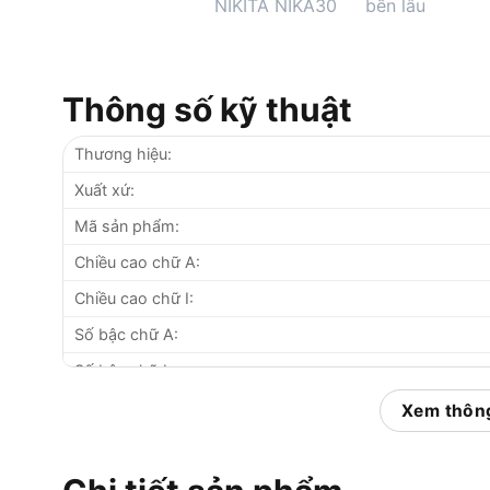
Thông số kỹ thuật
Thương hiệu:
Xuất xứ:
Mã sản phẩm:
Chiều cao chữ A:
Chiều cao chữ I:
Số bậc chữ A:
Số bậc chữ I:
Chất liệu:
Xem thông
Độ dày nhôm:
Độ rộng bản nhôm: