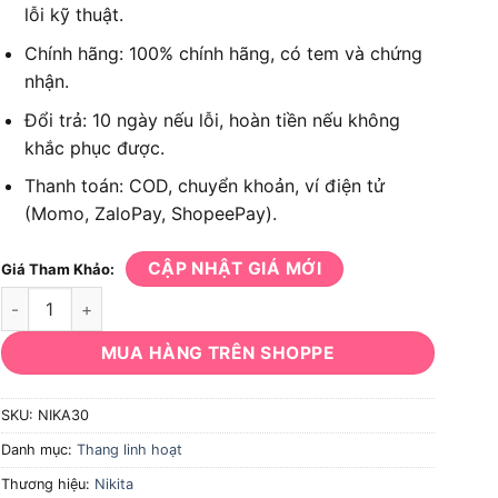
lỗi kỹ thuật.
Chính hãng: 100% chính hãng, có tem và chứng
nhận.
Đổi trả: 10 ngày nếu lỗi, hoàn tiền nếu không
khắc phục được.
Thanh toán: COD, chuyển khoản, ví điện tử
(Momo, ZaloPay, ShopeePay).
CẬP NHẬT GIÁ MỚI
Giá Tham Khảo:
Thang nhôm chữ A khóa sập tự động NIKITA NIKA30 số lượng
MUA HÀNG TRÊN SHOPPE
SKU:
NIKA30
Danh mục:
Thang linh hoạt
Thương hiệu:
Nikita