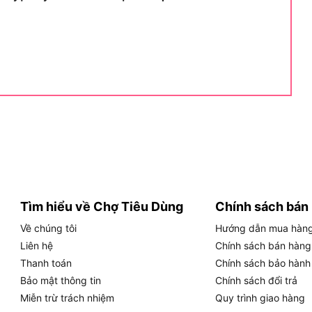
ửa.
iển quảng cáo.
iệu quả.
ủa sản phẩm.
à giữ thang nhôm NIKITA NIKA30
Tìm hiểu về Chợ Tiêu Dùng
Chính sách bán
ữ thang nhôm NIKITA NIKA30 bền lâu
Về chúng tôi
Hướng dẫn mua hàn
Liên hệ
Chính sách bán hàng
ng NIKITA NIKA30 cần tuân theo các bước cơ bản để
Thanh toán
Chính sách bảo hành
n nên kiểm tra thang trước khi dùng, đặt đúng vị trí,
Bảo mật thông tin
Chính sách đổi trả
thang luôn hoạt động tốt và an toàn.
Miễn trừ trách nhiệm
Quy trình giao hàng