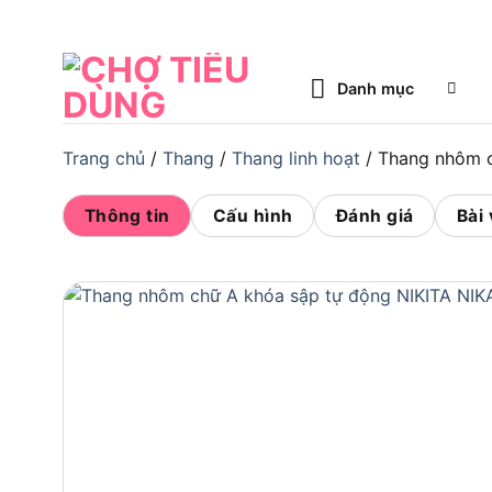
Bỏ
qua
nội
Danh mục
dung
Trang chủ
/
Thang
/
Thang linh hoạt
/
Thang nhôm c
Thông tin
Cấu hình
Đánh giá
Bài 