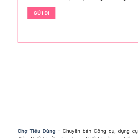
Hộ gia đình: Sơn sửa, thay đèn, trang trí nhà c
Thợ chuyên nghiệp: Thi công công trình, lắp b
Doanh nghiệp: Bảo trì nhà xưởng, văn phòng h
Để hiểu rõ hơn, tiếp theo là thông số kỹ thuật c
Hướng dẫn cơ bản để dùng v
bền lâu
Hướng dẫn cơ bản để dùng và gi
Việc sử dụng thang nhôm chữ A khóa sập tự độ
đảm bảo an toàn và kéo dài tuổi thọ sản phẩm. Bạ
và bảo quản cẩn thận sau mỗi lần sử dụng, giúp 
Chợ Tiêu Dùng
- Chuyên bán Công cụ, dụng cụ