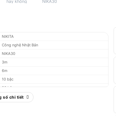
NIKITA
Công nghệ Nhật Bản
NIKA30
3m
6m
10 bậc
20 bậc
Nhôm 6063
 số chi tiết
1,2-2mm
6,5cm