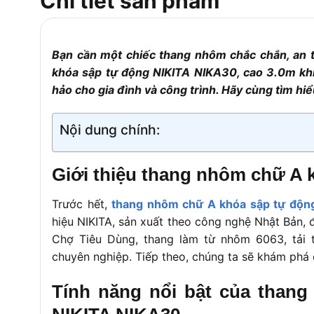
Chi tiết sản phẩm
Trang bị:
Trọng lượng:
Bạn cần một chiếc thang nhôm chắc chắn, an
Bảo hành:
khóa sập tự động NIKITA NIKA30, cao 3.0m khi
Tải trọng:
hảo cho gia đình và công trình. Hãy cùng tìm hi
Nội dung chính:
Giới thiệu thang nhôm chữ A 
Trước hết,
thang nhôm chữ A khóa sập tự độn
hiệu NIKITA, sản xuất theo công nghệ Nhật Bản, 
Chợ Tiêu Dùng, thang làm từ nhôm 6063, tải 
chuyên nghiệp. Tiếp theo, chúng ta sẽ khám phá 
Tính năng nổi bật của than