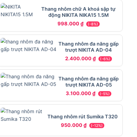
Thang nhôm chữ A khoá sập tự
động NIKITA NIKA15 1.5M
998.000
₫
(-8%)
Thang nhôm đa năng gấp
trượt NIKITA AD-04
2.400.000
₫
(-6%)
Thang nhôm đa năng gấp
trượt NIKITA AD-05
3.100.000
₫
(-5%)
Thang nhôm rút Sumika T320
950.000
₫
(-12%)