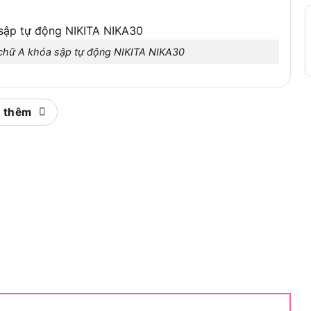
 chữ A khóa sập tự động NIKITA NIKA30
 ưu việt, đáp ứng nhu cầu sử dụng linh hoạt.
 thêm
 cữ, đảm bảo an toàn khi chuyển dạng chữ A hoặc I.
i thẳng 6m, dễ điều chỉnh theo nhu cầu.
ăng ma sát, rộng 3cm, cách nhau 29cm.
g độ bám trên mọi bề mặt.
àn và ổn định.
tự động NIKITA NIKA30 nổi bật với khóa tự động và
m. Đây là giải pháp tiện lợi, an toàn cho nhiều mục
tế của
thang chữ A
này.