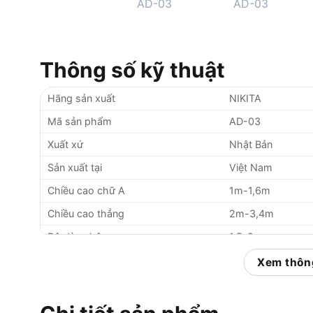
Thông số kỹ thuật
Hãng sản xuất
NIKITA
Mã sản phẩm
AD-03
Xuất xứ
Nhật Bản
Sản xuất tại
Việt Nam
Chiều cao chữ A
1m-1,6m
Chiều cao thẳng
2m-3,4m
Độ dày nhôm
1.5-2mm
Trọng lượng
9kg
Xem thông
Tải trọng
150kg
Màu trắng nhôm