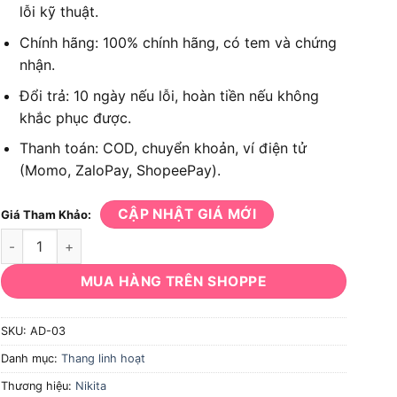
lỗi kỹ thuật.
Chính hãng: 100% chính hãng, có tem và chứng
nhận.
Đổi trả: 10 ngày nếu lỗi, hoàn tiền nếu không
khắc phục được.
Thanh toán: COD, chuyển khoản, ví điện tử
(Momo, ZaloPay, ShopeePay).
CẬP NHẬT GIÁ MỚI
Giá Tham Khảo:
Thang nhôm đa năng gấp trượt NIKITA AD-03 số lượng
MUA HÀNG TRÊN SHOPPE
SKU:
AD-03
Danh mục:
Thang linh hoạt
Thương hiệu:
Nikita