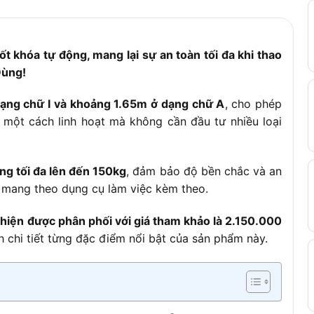
g trượt
ng an toàn
 khóa tự động, mang lại sự an toàn tối đa khi thao
ữa các bậc: 24cm
Dùng!
toàn châu Âu EN131
ạng chữ I và khoảng 1.65m ở dạng chữ A
, cho phép
o một cách linh hoạt mà không cần đầu tư nhiều loại
ng tối đa lên đến 150kg
, đảm bảo độ bền chắc và an
g mang theo dụng cụ làm việc kèm theo.
iện được phân phối với giá tham khảo là 2.150.000
h chi tiết từng đặc điểm nổi bật của sản phẩm này.