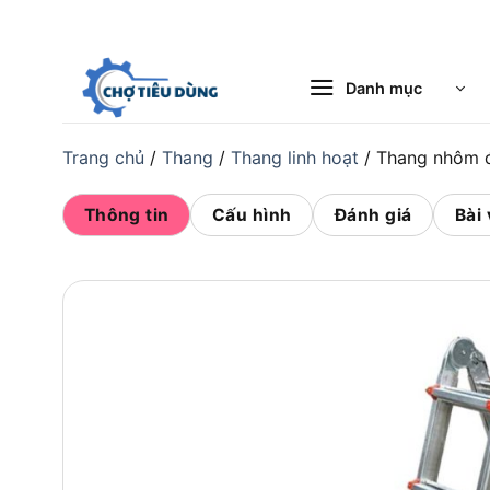
Bỏ
qua
nội
Danh mục
dung
Trang chủ
/
Thang
/
Thang linh hoạt
/
Thang nhôm đ
Thông tin
Cấu hình
Đánh giá
Bài 