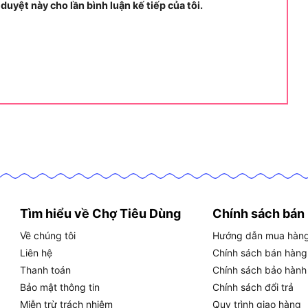
 duyệt này cho lần bình luận kế tiếp của tôi.
n, lắp đặt cục nóng điều hòa, sửa chữa hệ thống ống
chữ M khi cần đứng làm việc ổn định trong thời gian
n kệ cao, kiểm kê hàng hóa.
g nhu cầu của đa dạng người dùng từ thợ kỹ thuật
 được ứng dụng để giải quyết những hạng mục thi công
Tìm hiểu về Chợ Tiêu Dùng
Chính sách bán
ng việc nào?
Về chúng tôi
Hướng dẫn mua hàn
Liên hệ
Chính sách bán hàng
àm trên cao như lắp đặt – sửa chữa điện nước, sơn
Thanh toán
Chính sách bảo hành
 treo biển hiệu và làm giàn giáo cho công trình dân
Bảo mật thông tin
Chính sách đổi trả
Miễn trừ trách nhiệm
Quy trình giao hàng