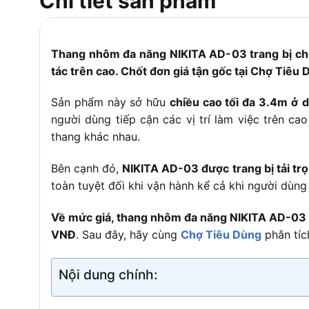
Chi tiết sản phẩm
Đế cao su chốn
Khoá sập tự độ
Đặc điểm
12 bậc mỗi bên
Thang nhôm đa năng NIKITA AD-03 trang bị chốt
Khoảng cách gi
tác trên cao. Chốt đơn giá tận gốc tại Chợ Tiêu 
Tiêu chuẩn an 
Sản phẩm này sở hữu
chiều cao tối đa 3.4m ở
d
Bảo hành
18 tháng
người dùng tiếp cận các vị trí làm việc trên ca
thang khác nhau.
Bên cạnh đó,
NIKITA AD-03 được trang bị tải trọ
toàn tuyệt đối khi vận hành kể cả khi người dùn
Về mức giá, thang nhôm đa năng NIKITA AD-03 h
VNĐ
. Sau đây, hãy cùng
Chợ Tiêu Dùng
phân tíc
Nội dung chính: