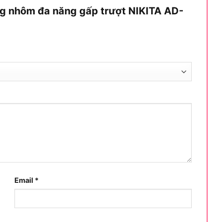
i thợ thao tác ở độ cao tối đa.
ang nhôm đa năng gấp trượt NIKITA AD-
ọc lớp cao su đúc nguyên khối với các rãnh cắt sâu,
rượt như gạch men, sàn gỗ hay nền bê tông ướt mà
hống trượt đã giải quyết trọn vẹn bài toán an toàn
g, dòng thang đa năng này sẽ đáp ứng tốt nhất cho
với ai?
h, thợ kỹ thuật điện – nước, nhân viên bảo trì, thợ
 làm việc trên cao gọn nhẹ nhưng đa năng.
sản phẩm này rất rộng nhờ thiết kế “3 trong 1”. Theo
Email
*
KITA AD-03 đặc biệt được ưa chuộng bởi:
èn, lắp rèm cửa, vệ sinh trần nhà, hái trái cây trong