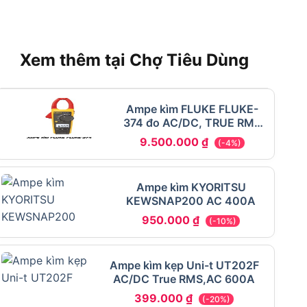
Xem thêm tại Chợ Tiêu Dùng
Ampe kìm FLUKE FLUKE-
374 đo AC/DC, TRUE RMS
600A
9.500.000
₫
(-4%)
Ampe kìm KYORITSU
KEWSNAP200 AC 400A
950.000
₫
(-10%)
Ampe kìm kẹp Uni-t UT202F
AC/DC True RMS,AC 600A
399.000
₫
(-20%)