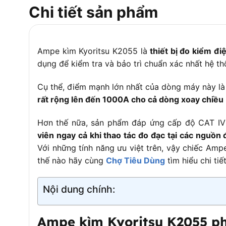
Độ chính xác điện áp DC
±1.0%rdg 
Chi tiết sản phẩm
Dải đo điện trở
600Ω / 6k
Độ chính xác điện trở
±1%rdg ±
Ampe kìm Kyoritsu K2055 là
thiết bị đo kiểm đ
Kiểm tra thông mạch
Có, còi k
dụng để kiểm tra và bảo trì chuẩn xác nhất hệ t
Dải đo tần số
10Hz / 10
Cụ thể, điểm mạnh lớn nhất của dòng máy này l
Duty cycle
0.1 – 99.9
rất rộng lên đến 1000A cho cả dòng xoay chiều
Kích thước kẹp dây
Ø40mm
Hơn thế nữa, sản phẩm đáp ứng cấp độ CAT I
Màn hình
6039 coun
viên ngay cả khi thao tác đo đạc tại các nguồn 
Độ phân giải tối thiểu
0.1A
Với những tính năng ưu việt trên, vậy chiếc Am
Tính năng cảnh báo điện áp không tiếp xúc
Có, đèn L
thế nào hãy cùng
Chợ Tiêu Dùng
tìm hiểu chi tiế
Tiêu chuẩn an toàn
IEC 61010
Nội dung chính:
Nguồn cấp
2 pin AAA
Kích thước
254 × 82
Ampe kìm Kyoritsu K2055 p
Trọng lượng
Khoảng 3