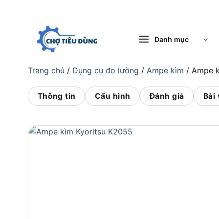
Bỏ
qua
nội
Danh mục
dung
Trang chủ
/
Dụng cụ đo lường
/
Ampe kìm
/
Ampe k
Thông tin
Cấu hình
Đánh giá
Bài 