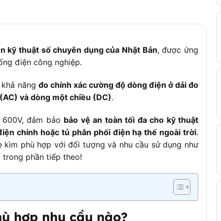
±3dgt
Ω / 60kΩ / 600kΩ / 6MΩ / 60MΩ
5dgt từ 600Ω đến 6MΩ; ±5%rdg ±8dgt ở 60MΩ
iện kỹ thuật số chuyên dụng của Nhật Bản
, được ứng
êu ở khoảng 100Ω
hống điện công nghiệp.
0Hz / 1kHz / 10kHz, tự động chọn thang
à khả năng
đo chính xác cường độ dòng điện ở dải đo
%
 (AC) và dòng một chiều (DC)
.
V 600V, đảm bảo
bảo vệ an toàn tối đa cho kỹ thuật
ts, có Bar Graph
điện chính hoặc tủ phân phối điện hạ thế ngoài trời
.
pe kìm phù hợp với đối tượng và nhu cầu sử dụng như
ED đỏ cảnh báo khi phát hiện điện áp AC
t trong phần tiếp theo!
-1 CAT IV 600V, IEC 61010-031, IEC 61010-2-032, IEC 61326
 R03 1.5V
 × 36mm
hù hợp nhu cầu nào?
10g