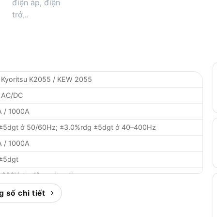
Kyoritsu K2055 / KEW 2055
 AC/DC
A / 1000A
±5dgt ở 50/60Hz; ±3.0%rdg ±5dgt ở 40–400Hz
A / 1000A
±5dgt
/ 600V, tự động chọn thang
±4dgt ở 50/60Hz; ±3.0%rdg ±5dgt ở 40–400Hz
 số chi tiết
V / 60V / 600V, tự động chọn thang