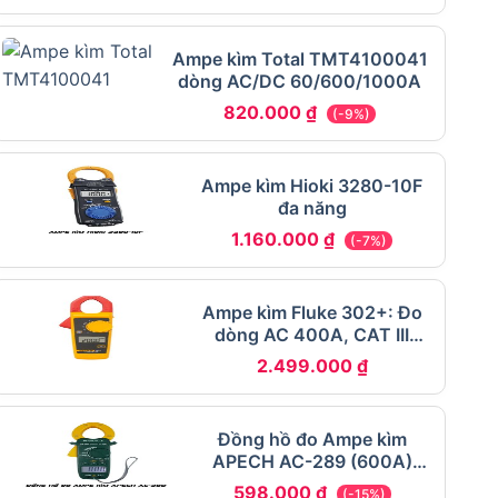
Ampe kìm Total TMT4100041
dòng AC/DC 60/600/1000A
820.000
₫
(-9%)
Ampe kìm Hioki 3280-10F
đa năng
1.160.000
₫
(-7%)
Ampe kìm Fluke 302+: Đo
dòng AC 400A, CAT III
600V
2.499.000
₫
Đồng hồ đo Ampe kìm
APECH AC-289 (600A)
dòng AC
598.000
₫
(-15%)