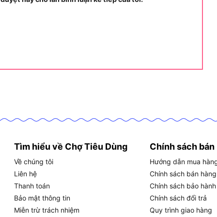
nh huống kiểm tra điện chỉ với một thiết bị. Khi kiểm
òng. Khi cần kiểm tra nguồn, có thể đo điện áp bằng
ở và thông mạch giúp phát hiện đứt dây, tiếp xúc kém
old, Max/Min và đèn nền màn hình
giúp việc đọc số
c khu vực thiếu sáng. Đây là các tính năng có giá trị
ị, vừa cố ghi nhớ kết quả đo.
ị khi chúng hỗ trợ tốt trong công việc hằng ngày. Vì
hông chỉ ở danh sách thông số.
Tìm hiểu về Chợ Tiêu Dùng
Chính sách bán
Về chúng tôi
Hướng dẫn mua hàn
u?
Liên hệ
Chính sách bán hàng
 năng, dải dòng lớn và tiêu chuẩn an toàn cao trong
Thanh toán
Chính sách bảo hành
Bảo mật thông tin
Chính sách đổi trả
Miễn trừ trách nhiệm
Quy trình giao hàng