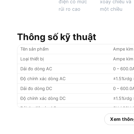
Thông số kỹ thuật
Tên sản phẩm
Ampe kìm 
Loại thiết bị
Ampe kìm
Dải đo dòng AC
0 – 600.0
Độ chính xác dòng AC
±1.5%rdg 
Dải đo dòng DC
0 – 600.0
Độ chính xác dòng DC
±1.5%rdg 
Dải đo điện áp AC
6V / 60V 
Độ chính xác điện áp AC
±1.3%rdg 
Xem thông
Dải đo điện áp DC
600mV / 6