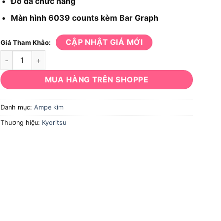
Đo đa chức năng
Màn hình 6039 counts kèm Bar Graph
CẬP NHẬT GIÁ MỚI
Giá Tham Khảo:
Ampe kìm Kyoritsu K2055 số lượng
MUA HÀNG TRÊN SHOPPE
Danh mục:
Ampe kìm
Thương hiệu:
Kyoritsu