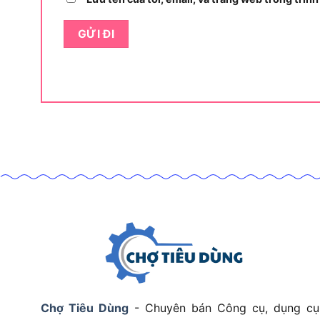
tần số và duty.
Các chức năng này giúp người dùng xử lý nhiều tì
tra tải, người dùng có thể dùng hàm kẹp để đo d
que đo. Khi xử lý lỗi mạch, chức năng đo điện tr
hoặc kiểm tra đường dẫn điện cơ bản.
Ngoài ra, các tính năng như
Data Hold, Peak H
thuận tiện hơn trong tủ điện, phòng kỹ thuật hoặ
thực tế, vì người dùng không phải vừa giữ thiết b
Tuy nhiên, nhiều chức năng chỉ thật sự có giá tr
vậy, cần nhìn K2055 ở góc độ sử dụng lâu dài, k
Giá trị sử dụng của K2055 nằm ở đâ
Giá trị sử dụng của K2055 nằm ở khả năng đo đa
cùng một thiết bị.
Chợ Tiêu Dùng
- Chuyên bán Công cụ, dụng cụ