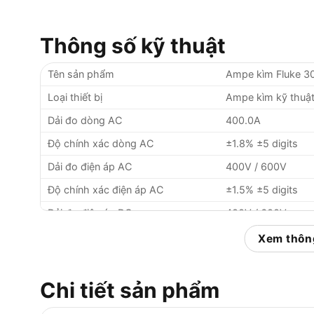
Thông số kỹ thuật
Tên sản phẩm
Ampe kìm Fluke 30
Loại thiết bị
Ampe kìm kỹ thuật
Dải đo dòng AC
400.0A
Độ chính xác dòng AC
±1.8% ±5 digits
Dải đo điện áp AC
400V / 600V
Độ chính xác điện áp AC
±1.5% ±5 digits
Dải đo điện áp DC
400V / 600V
Độ chính xác điện áp DC
±1.5% ±5 digits
Xem thông
Đo điện trở
4000Ω
Độ chính xác điện trở
±1% ±5 digits
Chi tiết sản phẩm
Kiểm tra thông mạch
Có, ngưỡng ≤70Ω