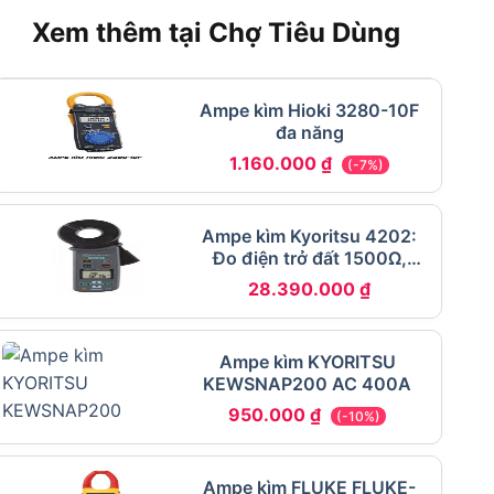
Xem thêm tại Chợ Tiêu Dùng
Ampe kìm Hioki 3280-10F
đa năng
1.160.000
₫
(-7%)
Ampe kìm Kyoritsu 4202:
Đo điện trở đất 1500Ω,
Bluetooth
28.390.000
₫
Ampe kìm KYORITSU
KEWSNAP200 AC 400A
950.000
₫
(-10%)
Ampe kìm FLUKE FLUKE-