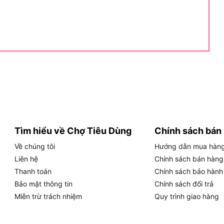
n sâu như đo dòng DC bằng hàm kẹp, ghi dữ liệu
 Fluke 302+ phù hợp với những công việc thường gặp:
 xử lý lỗi điện cơ bản.
iệc có nên mua hay không, trước tiên cần xác định
.
ìm nào?
đến bán chuyên, tập trung vào đo dòng AC và các
gười cần thiết bị đo ổn định, không quá nhiều chế độ
Tìm hiểu về Chợ Tiêu Dùng
Chính sách bán
tế.
Về chúng tôi
Hướng dẫn mua hàn
Liên hệ
Chính sách bán hàng
có thật nhiều tính năng, mà là đo đúng nhu cầu, thao
Thanh toán
Chính sách bảo hành
p ứng tốt các phép đo phổ biến như dòng AC 400A,
Bảo mật thông tin
Chính sách đổi trả
Miễn trừ trách nhiệm
Quy trình giao hàng
 tra dòng tải trên dây dẫn, đo nguồn điện, xác định
y là những tình huống thường gặp với thợ điện dân