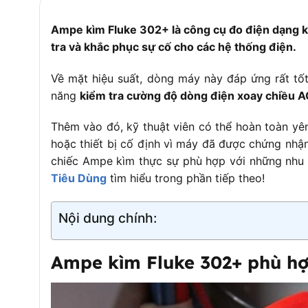
Kích thước hàm kẹp
30mm
Ampe kìm Fluke 302+ là công cụ đo điện dạng k
Màn hình
Có đèn nền
tra và khắc phục sự cố cho các hệ thống điện.
Chức năng giữ dữ liệu
Có, Data Hold
Về mặt hiệu suất, dòng máy này đáp ứng rất tố
Tốc độ làm mới màn hình
Trên 2 lần/giây
năng
kiểm tra cường độ dòng điện xoay chiều A
Tiêu chuẩn an toàn
CAT III 600V; một 
Thêm vào đó, kỹ thuật viên có thể hoàn toàn yên 
Nhiệt độ làm việc
0 – 40°C
hoặc thiết bị cố định vì máy đã được chứng nhậ
Que đo đi kèm
Fluke TL75 Hard P
chiếc Ampe kìm thực sự phù hợp với những nhu 
Pin sử dụng
2 pin AAA
Tiêu Dùng
tìm hiểu trong phần tiếp theo!
Kích thước
208 × 58.5 × 28
Nội dung chính:
Bảo hành
2 năm
Ampe kìm Fluke 302+ phù hợ