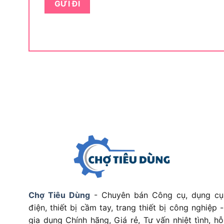
Sản phẩm không hướng đến nhóm cần đo chuyê
hoặc phân tích tín hiệu phức tạp. Thay vào đó,
kiểm tra tải, đo dây dẫn, đo điện áp tại tủ điện và
Vì nhu cầu sử dụng quyết định trực tiếp đến v
Fluke 302+ đang nằm ở phân khúc ampe kìm nào
Fluke 302+ thuộc phân khúc ampe k
Fluke 302+ thuộc phân khúc ampe kìm cơ bản 
phép đo điện thiết yếu
. Sản phẩm phù hợp với n
phức tạp nhưng vẫn đủ dùng cho công việc thực 
Ở phân khúc này, điểm quan trọng không phải là 
tác nhanh và đảm bảo an toàn. Fluke 302+ đá
điện áp AC/DC, điện trở và thông mạch.
Chợ Tiêu Dùng
- Chuyên bán Công cụ, dụng cụ
điện, thiết bị cầm tay, trang thiết bị công nghiệp -
Cụ thể, người dùng có thể dùng thiết bị để kiểm
gia dụng Chính hãng, Giá rẻ, Tư vấn nhiệt tình, hỗ
mạch hở hoặc kiểm tra nhanh thiết bị điện. Đâ