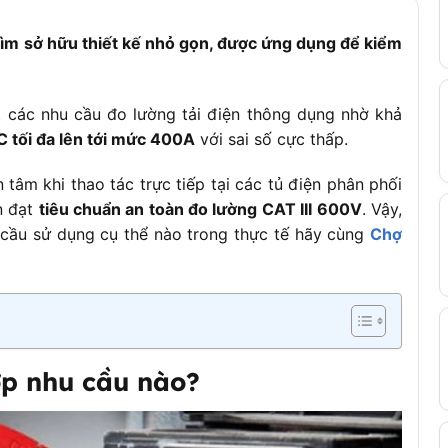
ìm sở hữu thiết kế nhỏ gọn, được ứng dụng để kiểm
t các nhu cầu đo lường tải điện thông dụng nhờ khả
C tối đa lên tới mức 400A
với sai số cực thấp.
số tài liệu ghi CAT IV 300V / CAT III 600V
tâm khi thao tác trực tiếp tại các tủ điện phân phối
n đạt
tiêu chuẩn an toàn đo lường CAT III 600V
. Vậy,
oint™ Test Lead Set
cầu sử dụng cụ thể nào trong thực tế hãy cùng
Chợ
mm
p nhu cầu nào?