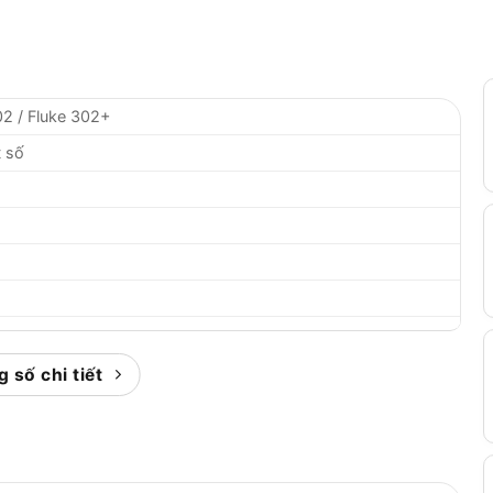
2 / Fluke 302+
 số
 số chi tiết