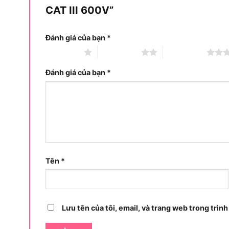
CAT III 600V”
Đánh giá của bạn
*
1 trên 5 sao
2 trên 5 sao
3 trên 5 sao
Đánh giá của bạn
*
Ampe kìm Fluke 302 giúp 
Tên
*
Ampe kìm Fluke 302+ phù hợp với nhu cầu đo d
thông mạch trong công việc điện dân dụng hoặ
Lưu tên của tôi, email, và trang web trong trình
dùng cần một thiết bị đo gọn, dễ thao tác và có 