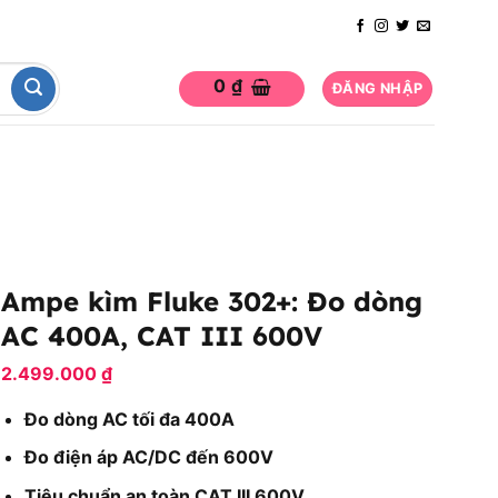
0
₫
ĐĂNG NHẬP
Ampe kìm Fluke 302+: Đo dòng
AC 400A, CAT III 600V
2.499.000
₫
Đo dòng AC tối đa 400A
Đo điện áp AC/DC đến 600V
Tiêu chuẩn an toàn CAT III 600V