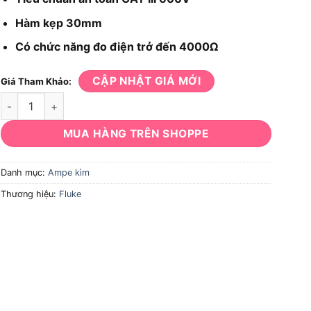
Hàm kẹp 30mm
Có chức năng đo điện trở đến 4000Ω
CẬP NHẬT GIÁ MỚI
Giá Tham Khảo:
Ampe kìm Fluke 302+: Đo dòng AC 400A, CAT III 600V số lượng
MUA HÀNG TRÊN SHOPPE
Danh mục:
Ampe kìm
Thương hiệu:
Fluke