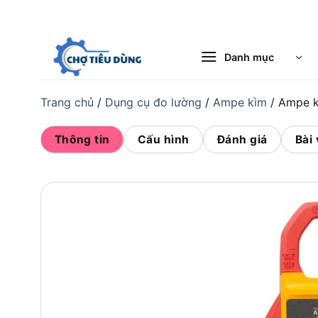
Bỏ
qua
nội
Danh mục
dung
Trang chủ
/
Dụng cụ đo lường
/
Ampe kìm
/
Ampe k
Thông tin
Cấu hình
Đánh giá
Bài 