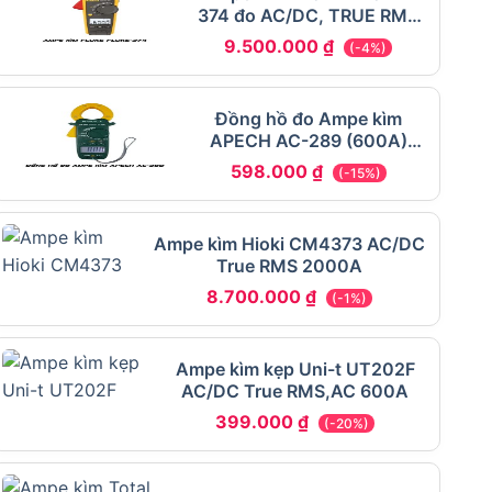
374 đo AC/DC, TRUE RMS
600A
9.500.000
₫
(-4%)
Đồng hồ đo Ampe kìm
APECH AC-289 (600A)
dòng AC
598.000
₫
(-15%)
Ampe kìm Hioki CM4373 AC/DC
True RMS 2000A
8.700.000
₫
(-1%)
Ampe kìm kẹp Uni-t UT202F
AC/DC True RMS,AC 600A
399.000
₫
(-20%)