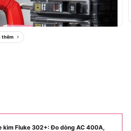
 thêm
pe kìm Fluke 302+: Đo dòng AC 400A,