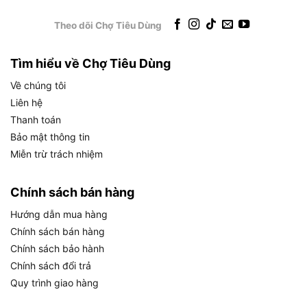
Tiêu chuẩn chất lượng: Đáp ứng tiêu chuẩn
công nghiệp Mỹ, đảm bảo hiệu suất và độ bền.
Theo dõi Chợ Tiêu Dùng
Đặc biệt là, lưỡi cưa có chiều cao lưỡi 25mm, giúp
Tìm hiểu về Chợ Tiêu Dùng
cải thiện độ ổn định và giảm thiểu rung động,
mang lại trải nghiệm cắt mượt mà. Hãy cùng khám
Về chúng tôi
phá cách sử dụng sản phẩm để đạt hiệu quả tối
Liên hệ
ưu.
Thanh toán
Bảo mật thông tin
Cách sử dụng và bảo quản lưỡi cưa
Miễn trừ trách nhiệm
Milwaukee 48-00-5226
Chính sách bán hàng
Hướng dẫn mua hàng
Cách sử dụng và bảo quản lưỡi cưa Milwaukee 48-00-
Chính sách bán hàng
5226
Chính sách bảo hành
Chính sách đổi trả
Quy trình giao hàng
Sau khi nắm rõ đặc điểm, việc sử dụng và bảo
quản đúng cách sẽ giúp kéo dài tuổi thọ của Lưỡi