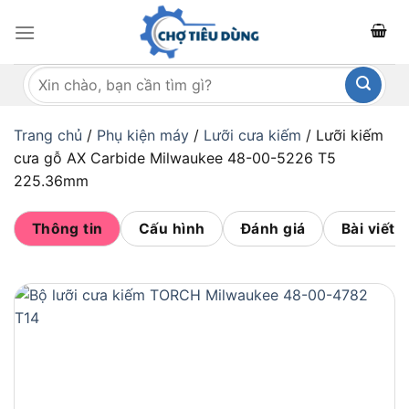
Bỏ
qua
nội
Tìm
dung
kiếm:
Trang chủ
/
Phụ kiện máy
/
Lưỡi cưa kiếm
/
Lưỡi kiếm
cưa gỗ AX Carbide Milwaukee 48-00-5226 T5
225.36mm
Thông tin
Cấu hình
Đánh giá
Bài viết