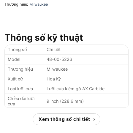
Thương hiệu:
Milwaukee
Thông số kỹ thuật
Thông số
Chi tiết
Model
48-00-5226
Thương hiệu
Milwaukee
Xuất xứ
Hoa Kỳ
Loại lưỡi cưa
Lưỡi cưa kiếm gỗ AX Carbide
Chiều dài lưỡi
9 inch (228.6 mm)
cưa
Số răng trên
5 TPI
inch (TPI)
Xem thông số chi tiết
Răng cacbua (Carbide) kết hợp thép
Chất liệu