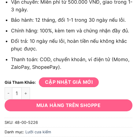
Vận chuyển: Miễn phí từ 500.000 VNĐ, giao trong 1-
3 ngày.
Bảo hành: 12 tháng, đổi 1-1 trong 30 ngày nếu lỗi.
Chính hãng: 100%, kèm tem và chứng nhận đầy đủ.
Đổi trả: 10 ngày nếu lỗi, hoàn tiền nếu không khắc
phục được.
Thanh toán: COD, chuyển khoản, ví điện tử (Momo,
ZaloPay, ShopeePay).
CẬP NHẬT GIÁ MỚI
Giá Tham Khảo:
Lưỡi kiếm cưa gỗ AX Carbide Milwaukee 48-00-5226 T5 225
MUA HÀNG TRÊN SHOPPE
SKU:
48-00-5226
Danh mục:
Lưỡi cưa kiếm