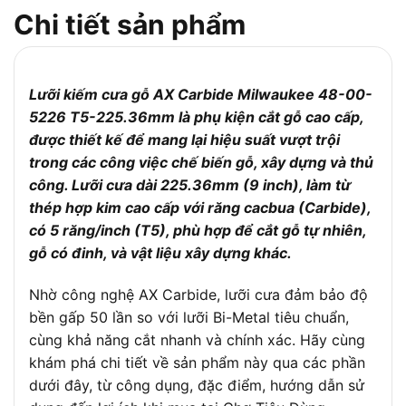
chất lượng cao
Chi tiết sản phẩm
Cắt gỗ, gỗ có lẫn đinh và ốc vít, vật liệu
Ứng dụng
gỗ cứng
Tuổi thọ cao gấp 50 lần so với lưỡi cưa
Độ bền
Lưỡi kiếm cưa gỗ AX Carbide Milwaukee 48-00-
Bi-Metal tiêu chuẩn
5226 T5-225.36mm là phụ kiện cắt gỗ cao cấp,
– Cắt chính xác, mịn màng
được thiết kế để mang lại hiệu suất vượt trội
– Cắt nhanh, tiết kiệm thời gian
Khả năng cắt
trong các công việc chế biến gỗ, xây dựng và thủ
– Giảm rung và tiếng ồn
công. Lưỡi cưa dài 225.36mm (9 inch), làm từ
thép hợp kim cao cấp với răng cacbua (Carbide),
Phù hợp với các loại máy cưa kiếm tiêu
Tương thích
có 5 răng/inch (T5), phù hợp để cắt gỗ tự nhiên,
chuẩn
gỗ có đinh, và vật liệu xây dựng khác.
– Công nghệ răng cacbua tăng độ bền
– Thiết kế tối ưu cho cắt gỗ chuyên
Nhờ công nghệ AX Carbide, lưỡi cưa đảm bảo độ
nghiệp
Đặc điểm nổi bật
bền gấp 50 lần so với lưỡi Bi-Metal tiêu chuẩn,
– Khả năng cắt gỗ có đinh/vít mà
cùng khả năng cắt nhanh và chính xác. Hãy cùng
không hỏng lưỡi
khám phá chi tiết về sản phẩm này qua các phần
dưới đây, từ công dụng, đặc điểm, hướng dẫn sử
Số lượng trong
1 lưỡi cưa
gói