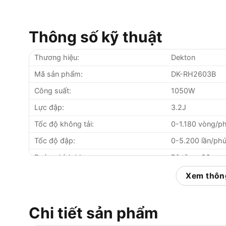
Thông số kỹ thuật
Thương hiệu:
Dekton
Mã sản phẩm:
DK-RH2603B
Công suất:
1050W
Lực đập:
3.2J
Tốc độ không tải:
0-1.180 vòng/p
Tốc độ đập:
0-5.200 lần/phú
Đường kính khoan:
Bê tông: 26mm
Đầu mũi khoan:
SDS-Plus
Xem thông
Trọng lượng:
3kg
Điện áp:
220-240V ~ 50
Chi tiết sản phẩm
Xuất xứ:
Trung Quốc (cô