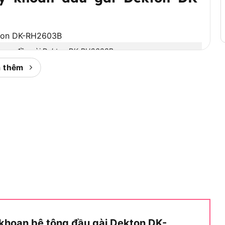
khoan đầu gài Dekton DK-RH2603B
 thêm
tính năng ưu việt, đáp ứng nhu cầu đa dạng.
 đục bê tông, linh hoạt trên nhiều bề mặt.
oan bê tông 26mm hiệu quả.
, chắc chắn, tăng hiệu suất.
ao cấp, bền bỉ trong môi trường khắc nghiệt.
u, tầm nhìn thoáng khi làm việc.
 Dekton DK-RH2603B kết hợp 3 chức năng, công suất
cụ mạnh mẽ, tiện lợi cho mọi nhiệm vụ khoan đục. Kế
 khoan bê tông đầu gài Dekton DK-
áy khoan
.