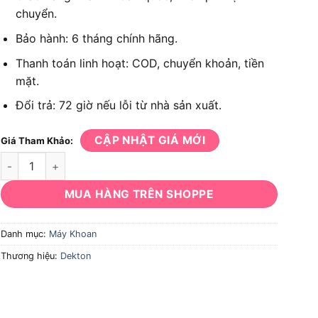
chuyển.
Bảo hành: 6 tháng chính hãng.
Thanh toán linh hoạt: COD, chuyển khoản, tiền
mặt.
Đổi trả: 72 giờ nếu lỗi từ nhà sản xuất.
CẬP NHẬT GIÁ MỚI
Giá Tham Khảo:
Máy khoan bê tông đầu gài Dekton DK-RH2603B 3 chức năng số
MUA HÀNG TRÊN SHOPPE
Danh mục:
Máy Khoan
Thương hiệu:
Dekton