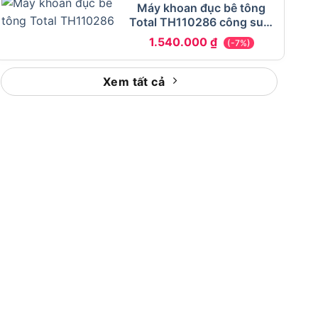
Máy khoan đục bê tông
Total TH110286 công suất
1050W
1.540.000
₫
(-7%)
Xem tất cả