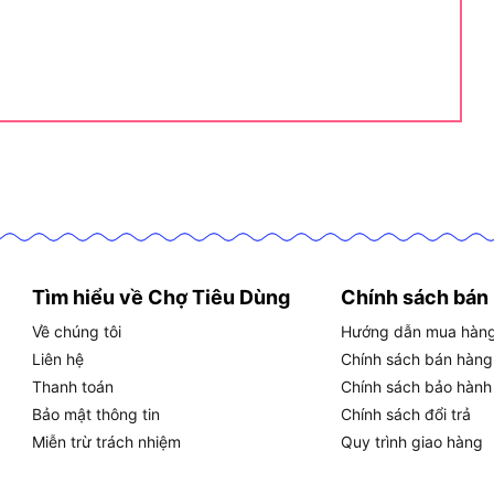
nhỏ.
hệ thống cơ điện.
 tại công trường.
n toàn.
máy khoan bê tông Dekton DK-
Tìm hiểu về Chợ Tiêu Dùng
Chính sách bán
Về chúng tôi
Hướng dẫn mua hàn
Liên hệ
Chính sách bán hàng
 khoan bê tông Dekton DK-RH2603B
Thanh toán
Chính sách bảo hành
Bảo mật thông tin
Chính sách đổi trả
ầu gài Dekton DK-RH2603B an toàn và bền lâu, bạn
Miễn trừ trách nhiệm
Quy trình giao hàng