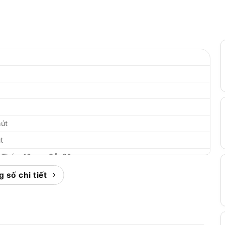
hút
t
, Thép: 13mm, Gỗ: 30mm
 số chi tiết
/60Hz
ng nghệ Đức)