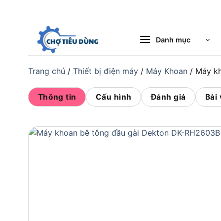
Bỏ
qua
nội
Danh mục
dung
Trang chủ
/
Thiết bị điện máy
/
Máy Khoan
/
Máy kh
Thông tin
Cấu hình
Đánh giá
Bài 