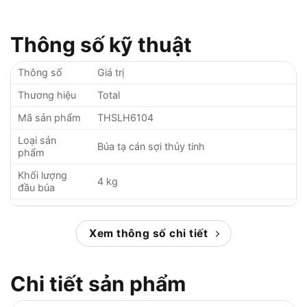
Thông số kỹ thuật
Thông số
Giá trị
Thương hiệu
Total
Mã sản phẩm
THSLH6104
Loại sản
Búa tạ cán sợi thủy tinh
phẩm
Khối lượng
4 kg
đầu búa
Tổng chiều dài
Khoảng 76 cm
búa
Xem thông số chi tiết
Sợi thủy tinh cao cấp, chống trượt, chống
Chất liệu cán
rung
Chi tiết sản phẩm
Chất liệu đầu
Thép tôi luyện, rèn dập chắc chắn
búa