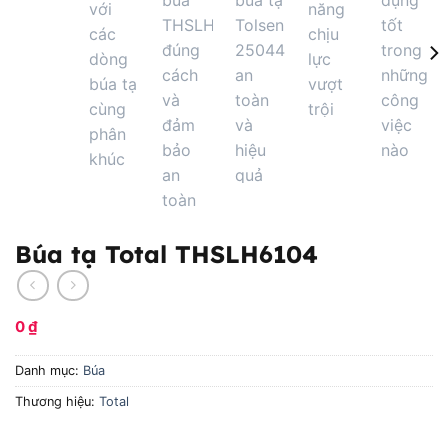
Búa tạ Total THSLH6104
0
₫
Danh mục:
Búa
Thương hiệu:
Total