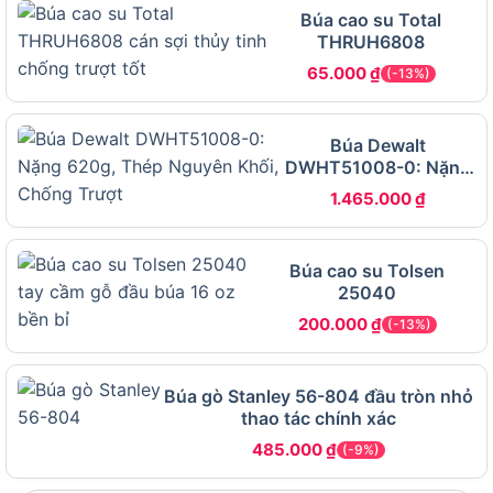
Búa cao su Total
THRUH6808
65.000
₫
(-13%)
Total THSLH6104 ứng dụng tốt trong những công việc
nào
Búa Dewalt
DWHT51008-0: Nặng
Thi công phá dỡ, cải tạo nền móng
620g, Thép Nguyên
1.465.000
₫
Khối, Chống Trượt
Đập phá sàn gạch, bê tông cũ, cắt rãnh trên vật
liệu cứng.
Búa cao su Tolsen
Loại bỏ kết cấu gắn lâu ngày bằng lực tác
25040
động dứt khoát.
200.000
₫
(-13%)
Lắp đặt cơ khí, công nghiệp nặng
Đóng nêm kim loại, căn chỉnh hệ thống khung
Búa gò Stanley 56-804 đầu tròn nhỏ
thao tác chính xác
sườn.
485.000
₫
(-9%)
Hỗ trợ lắp ráp, tháo rời chi tiết cơ khí cỡ lớn.