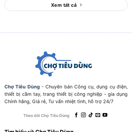
Sử dụng trong môi trường bảo trì, sửa chữa
Xem tất cả
Phá seal, tháo bulong gỉ sét, đóng thiết bị trong
điều kiện gò bó.
Công việc bảo trì tại nhà máy, nhà xưởng, công
trình điện – nước.
Ai nên sở hữu búa tạ Total
THSLH6104?
Thợ xây dựng chuyên làm móng, phá dỡ công
trình.
Chợ Tiêu Dùng
- Chuyên bán Công cụ, dụng cụ điện,
Kỹ sư cơ khí, kỹ thuật viên lắp ráp thiết bị nặng.
thiết bị cầm tay, trang thiết bị công nghiệp - gia dụng
Đội bảo trì nhà máy, hệ thống công nghiệp quy
Chính hãng, Giá rẻ, Tư vấn nhiệt tình, hỗ trợ 24/7
mô vừa – lớn.
Người dùng cá nhân cần búa tạ nhỏ – gọn –
Theo dõi Chợ Tiêu Dùng
chắc cho công việc DIY.
Tìm hiểu về Chợ Tiêu Dùng