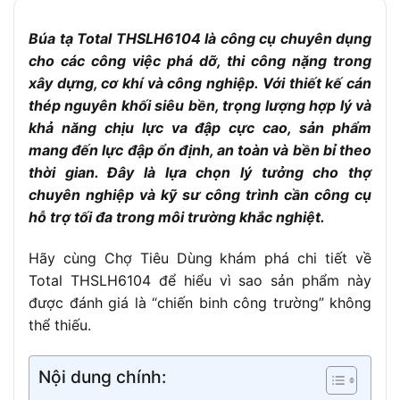
Thiết kế đầu
Hai đầu bằng, bề mặt phẳng, đập mạnh và
búa
đều lực
Búa tạ Total THSLH6104 là công cụ chuyên dụng
Bọc cao su chống trượt, tay cầm chắc
cho các công việc phá dỡ, thi công nặng trong
Cán búa
chắn
xây dựng, cơ khí và công nghiệp. Với thiết kế cán
Tính năng nổi
Chống rung tốt, chịu lực cao, dùng cho
thép nguyên khối siêu bền, trọng lượng hợp lý và
bật
công việc nặng
khả năng chịu lực va đập cực cao, sản phẩm
Đập phá bê tông, đóng cọc, phá dỡ kết
mang đến lực đập ổn định, an toàn và bền bỉ theo
Ứng dụng
cấu gạch đá…
thời gian. Đây là lựa chọn lý tưởng cho thợ
chuyên nghiệp và kỹ sư công trình cần công cụ
hỗ trợ tối đa trong môi trường khắc nghiệt.
Hãy cùng Chợ Tiêu Dùng khám phá chi tiết về
Total THSLH6104 để hiểu vì sao sản phẩm này
được đánh giá là “chiến binh công trường” không
thể thiếu.
Nội dung chính: