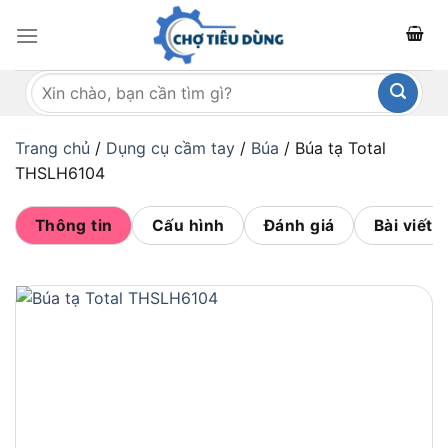
Bỏ
qua
nội
Tìm
dung
kiếm:
Trang chủ
/
Dụng cụ cầm tay
/
Búa
/
Búa tạ Total
THSLH6104
Thông tin
Cấu hình
Đánh giá
Bài viết