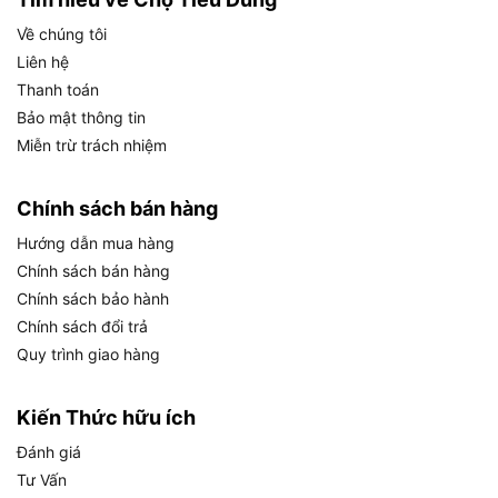
Búa tạ Total THSLH6104
rất được ưa chuộng nhờ
Về chúng tôi
vào thiết kế chuyên nghiệp, lực đập mạnh và độ
Liên hệ
bền khó đối thủ trong tầm giá.
Thanh toán
Bảo mật thông tin
Hướng dẫn sử dụng búa THSLH6104
Miễn trừ trách nhiệm
đúng cách và đảm bảo an toàn
Chính sách bán hàng
Hướng dẫn mua hàng
Hướng dẫn sử dụng búa THSLH6104 đúng cách và
Chính sách bán hàng
đảm bảo an toàn
Chính sách bảo hành
Chính sách đổi trả
Trước khi thao tác:
Quy trình giao hàng
Kiểm tra phần đầu và cán búa không có dấu
hiệu nứt, vỡ, rạn sơn.
Kiến Thức hữu ích
Mang đầy đủ đồ bảo hộ: găng tay, mắt kính,
Đánh giá
giày chống trượt.
Tư Vấn