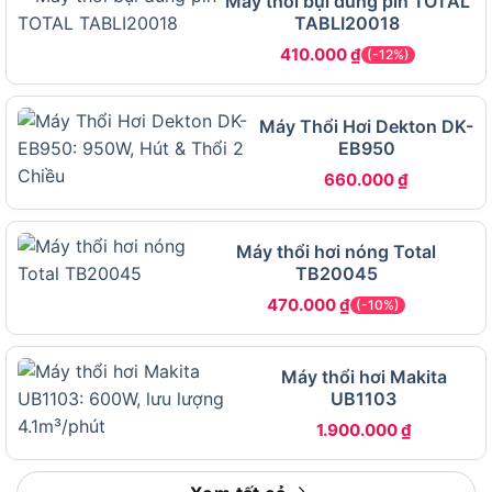
Máy thổi bụi dùng pin TOTAL
thổi bụi Total TABLI20323
TABLI20018
410.000
₫
(-12%)
Máy Thổi Hơi Dekton DK-
EB950
660.000
₫
Máy thổi hơi nóng Total
TB20045
470.000
₫
(-10%)
Máy thổi hơi Makita
UB1103
1.900.000
₫
Tính năng kỹ thuật vượt trội của Máy thổi bụi Total