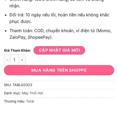
nhận.
Đổi trả: 10 ngày nếu lỗi, hoàn tiền nếu không khắc
phục được.
Thanh toán: COD, chuyển khoản, ví điện tử (Momo,
ZaloPay, ShopeePay).
CẬP NHẬT GIÁ MỚI
Giá Tham Khảo:
Máy thổi bụi Total TABLI20323 số lượng
MUA HÀNG TRÊN SHOPPE
SKU:
TABLI20323
Danh mục:
Máy Thổi Hơi
Thương hiệu:
Total