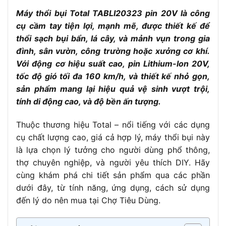
Trọng lượng
Máy thổi bụi Total TABLI20323 pin 20V là công
Khoảng 1.5 – 1.7 kg (chưa gồm pin)
cụ cầm tay tiện lợi, mạnh mẽ, được thiết kế để
Chế độ hoạt động
1 tay, có cò điều tốc linh hoạt
thổi sạch bụi bẩn, lá cây, và mảnh vụn trong gia
Thân máy
Vỏ nhựa ABS bền nhẹ, cách điện tốt
đình, sân vườn, công trường hoặc xưởng cơ khí.
Phụ kiện đi kèm
1 đầu thổi (vòi thổi)
Với động cơ hiệu suất cao, pin Lithium-Ion 20V,
tốc độ gió tối đa 160 km/h, và thiết kế nhỏ gọn,
Total 20V (tương thích hệ sinh thái
Sử dụng pin
sản phẩm mang lại hiệu quả vệ sinh vượt trội,
Total P20S)
tính di động cao, và độ bền ấn tượng.
Thuộc thương hiệu Total – nổi tiếng với các dụng
cụ chất lượng cao, giá cả hợp lý, máy thổi bụi này
là lựa chọn lý tưởng cho người dùng phổ thông,
thợ chuyên nghiệp, và người yêu thích DIY. Hãy
cùng khám phá chi tiết sản phẩm qua các phần
dưới đây, từ tính năng, ứng dụng, cách sử dụng
đến lý do nên mua tại Chợ Tiêu Dùng.