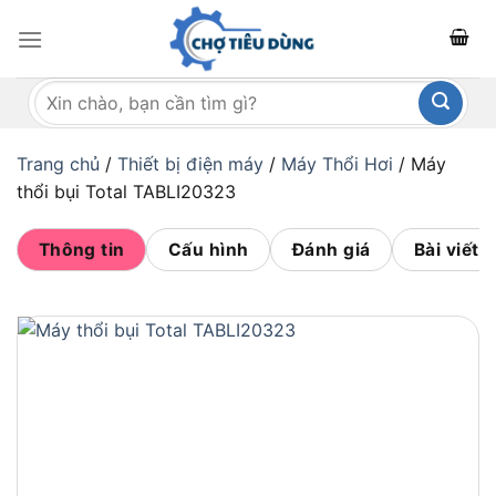
Bỏ
qua
nội
Tìm
dung
kiếm:
Trang chủ
/
Thiết bị điện máy
/
Máy Thổi Hơi
/
Máy
thổi bụi Total TABLI20323
Thông tin
Cấu hình
Đánh giá
Bài viết