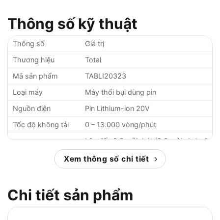
Thông số kỹ thuật
Thông số
Giá trị
Thương hiệu
Total
Mã sản phẩm
TABLI20323
Loại máy
Máy thổi bụi dùng pin
Nguồn điện
Pin Lithium-ion 20V
Tốc độ không tải
0 – 13.000 vòng/phút
Lên đến 2.3 m³/phút (2.3 m³/min hoặc
Tốc độ gió
~38.3 lít/giây)
Xem thông số chi tiết
Lưu lượng gió
Khoảng 2.3 m³/phút
Dung lượng pin
2.0Ah / 4.0Ah 20V (không kèm pin và
Chi tiết sản phẩm
tương thích
sạc)
Thổi bụi, thổi lá, làm sạch thiết bị &
Chức năng
khe hẹp