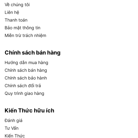
Về chúng tôi
Thiết kế nhỏ gọn, nhẹ: Trọng lượng 1.8kg, kích
Liên hệ
thước tối ưu, và tay cầm bọc cao su chống
Thanh toán
trượt giúp thao tác dễ dàng, không gây mỏi
Bảo mật thông tin
tay.
Miễn trừ trách nhiệm
Ống thổi linh hoạt: Ống thổi dài với vòi phun
tập trung, giúp tiếp cận các khu vực hẹp như
Chính sách bán hàng
khe máy hoặc góc vườn.
Hướng dẫn mua hàng
An toàn và tiện lợi: Công tắc báng dễ điều
Chính sách bán hàng
khiển, thiết kế chống rung, và vật liệu nhựa ABS
Chính sách bảo hành
chịu va đập đảm bảo độ bền và an toàn khi sử
Chính sách đổi trả
dụng.
Quy trình giao hàng
Dễ bảo trì: Ống thổi tháo rời tiện lợi, dễ vệ sinh
Kiến Thức hữu ích
sau khi sử dụng.
Đánh giá
Thông số kỹ thuật chi tiết
Tư Vấn
Mã sản phẩm: TABLI20323.
Kiến Thức