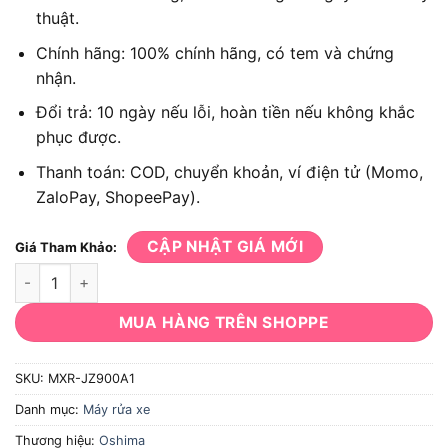
thuật.
Chính hãng: 100% chính hãng, có tem và chứng
nhận.
Đổi trả: 10 ngày nếu lỗi, hoàn tiền nếu không khắc
phục được.
Thanh toán: COD, chuyển khoản, ví điện tử (Momo,
ZaloPay, ShopeePay).
CẬP NHẬT GIÁ MỚI
Giá Tham Khảo:
Máy rửa xe gia đình Oshima MXR-JZ900A1 2500W số lượng
MUA HÀNG TRÊN SHOPPE
SKU:
MXR-JZ900A1
Danh mục:
Máy rửa xe
Thương hiệu:
Oshima