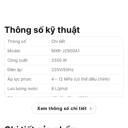
Thông số kỹ thuật
Thông số
Chi tiết
Model:
MXR-JZ900A1
Công suất:
2500 W
Điện áp:
220V/50Hz
Áp lực phun:
4 – 12 MPa (có thể điều chỉnh)
Lưu lượng nước:
8 L/phút
Động cơ:
Lõi dây đồng 100%
Dây phun:
8 m
Xem thông số chi tiết
Trọng lượng:
8.5 kg
Xuất xứ:
Trung Quốc