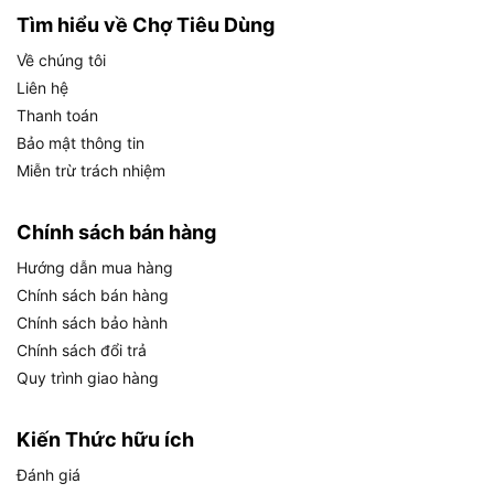
Tìm hiểu về Chợ Tiêu Dùng
cận như gầm xe, bánh xe.
Về chúng tôi
Vệ sinh nhà cửa: Từ sàn nhà, tường rào, sân
Liên hệ
vườn đến mái nhà, máy giúp loại bỏ bụi bẩn,
Thanh toán
rong rêu một cách nhanh chóng.
Bảo mật thông tin
Tưới cây và làm vườn: Với chế độ phun nhẹ, sản
Miễn trừ trách nhiệm
phẩm phù hợp để tưới cây, rửa lá hoặc làm
sạch dụng cụ làm vườn.
Chính sách bán hàng
Vệ sinh thiết bị gia dụng: Máy hỗ trợ làm sạch
Hướng dẫn mua hàng
máy lạnh, quạt, hoặc các thiết bị gia đình khác
Chính sách bán hàng
mà không gây hư hại.
Chính sách bảo hành
Làm sạch chuồng trại: Đối với các hộ chăn
Chính sách đổi trả
nuôi, máy giúp vệ sinh chuồng trại, bể bơi mini
Quy trình giao hàng
một cách hiệu quả.
Kiến Thức hữu ích
Đối tượng sử dụng phù hợp:
Đánh giá