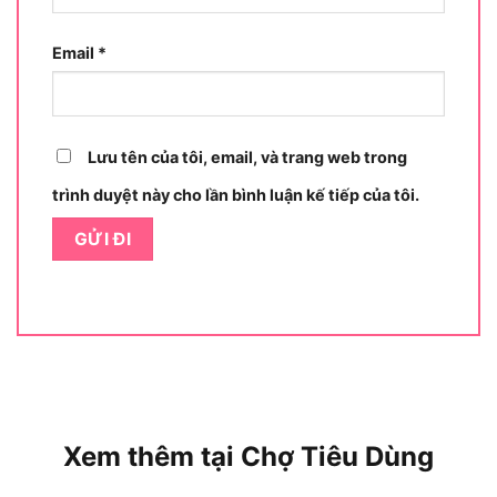
Email
*
Lưu tên của tôi, email, và trang web trong
trình duyệt này cho lần bình luận kế tiếp của tôi.
Tính năng nổi bật của Oshima MXR-JZ900A1
Xem thêm tại Chợ Tiêu Dùng
Máy rửa xe Oshima MXR-JZ900A1 nổi bật nhờ
những tính năng ưu việt, giúp sản phẩm vượt trội