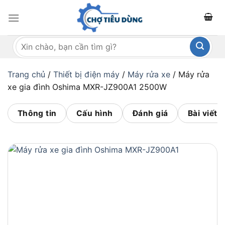
Bỏ
qua
nội
Tìm
dung
kiếm:
Trang chủ
/
Thiết bị điện máy
/
Máy rửa xe
/
Máy rửa
xe gia đình Oshima MXR-JZ900A1 2500W
Thông tin
Cấu hình
Đánh giá
Bài viết