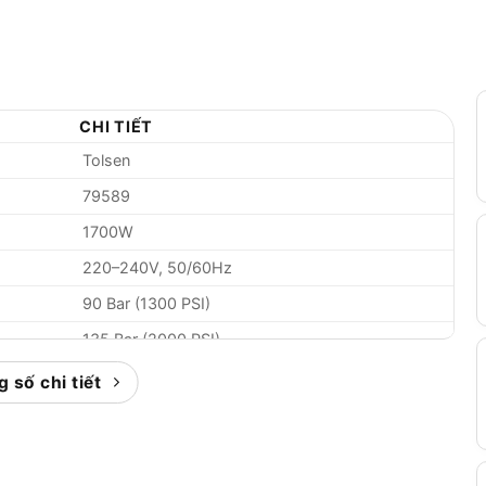
CHI TIẾT
Tolsen
79589
1700W
220–240V, 50/60Hz
90 Bar (1300 PSI)
135 Bar (2000 PSI)
5.5 lít/phút
 số chi tiết
Có
Quá nhiệt, quá áp
5 m