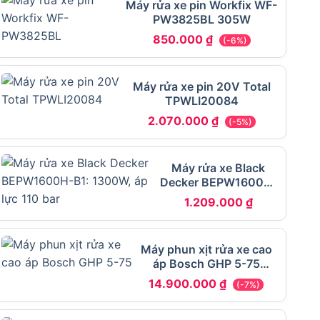
Máy rửa xe pin Workfix WF-
PW3825BL 305W
850.000
₫
(-6%)
Máy rửa xe pin 20V Total
TPWLI20084
2.070.000
₫
(-5%)
Máy rửa xe Black
Decker BEPW1600H-
B1
1.209.000
₫
Máy phun xịt rửa xe cao
áp Bosch GHP 5-75
2600W
14.900.000
₫
(-7%)