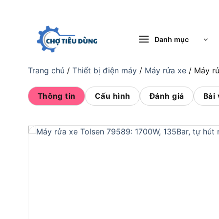
Bỏ
qua
nội
Danh mục
dung
Trang chủ
/
Thiết bị điện máy
/
Máy rửa xe
/
Máy rử
Thông tin
Cấu hình
Đánh giá
Bài 