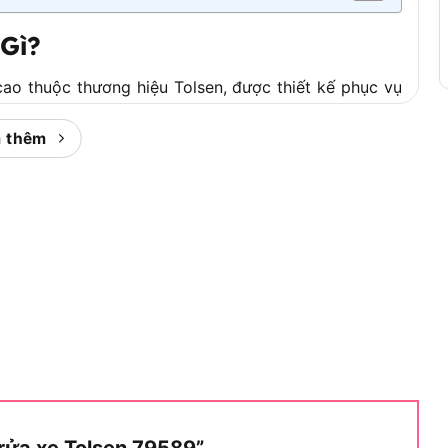
Gì?
ao thuộc thương hiệu Tolsen, được thiết kế phục vụ
 hiệu năng cân bằng tốt so với chi phí đầu tư. Sản
ng trống giữa các máy phổ thông công suất thấp và
 thêm
t bị rửa xe đa năng cho người dùng cá nhân và bán
tiếp trong tên sản phẩm: công suất 1700W, áp suất tối
 thước 43 x 27.5 x 26.5 cm với trọng lượng 6.35 kg.
 đủ nhỏ gọn để cất giữ trong nhà xe hoặc kho nhỏ,
thành mang và di chuyển dễ dàng.
bốn nhóm người dùng chính:
àm sạch bụi bẩn, dầu nhớt bám trên xe định kỳ.
 rửa xe Tolsen 79589”