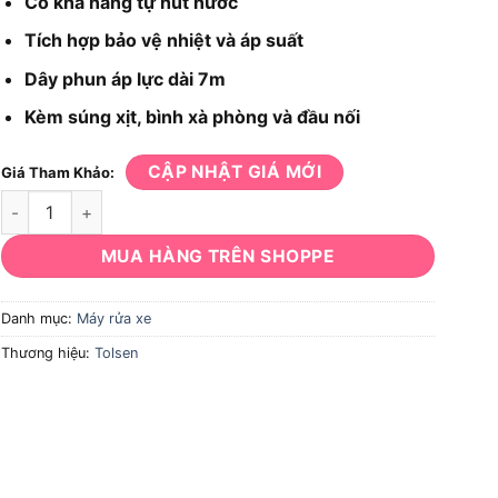
Có khả năng tự hút nước
Tích hợp bảo vệ nhiệt và áp suất
Dây phun áp lực dài 7m
Kèm súng xịt, bình xà phòng và đầu nối
CẬP NHẬT GIÁ MỚI
Giá Tham Khảo:
Máy rửa xe Tolsen 79589 số lượng
MUA HÀNG TRÊN SHOPPE
Danh mục:
Máy rửa xe
Thương hiệu:
Tolsen