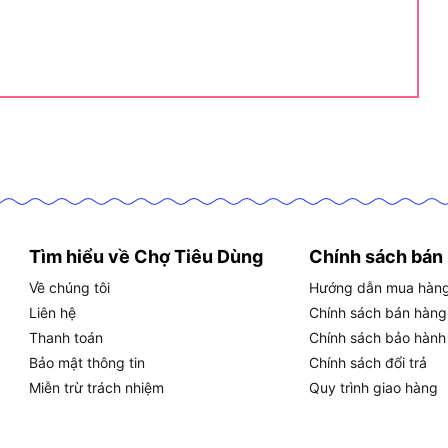
HĨA THỰC TẾ
h để duy trì áp suất ổn định khi rửa ô tô, xe tải nhỏ
 làm việc thường xuyên, phù hợp rửa xe máy và ô tô
ho bề mặt cứng đầu như sàn bê tông, tường gạch
hụ nước vừa phải, tiết kiệm hơn vòi nước thông thường
thích hoàn toàn với điện lưới gia dụng tại Việt Nam
ộng ổn định trên cả hai chuẩn tần số
Tìm hiểu về Chợ Tiêu Dùng
Chính sách bán
 để di chuyển quanh xe ô tô mà không cần di chuyển máy
Về chúng tôi
Hướng dẫn mua hàn
huẩn phổ biến, đủ để kết nối với ổ điện gần xe
Liên hệ
Chính sách bán hàng
cần nước máy, có thể hút từ thùng/bể chứa
Thanh toán
Chính sách bảo hành
Bảo mật thông tin
Chính sách đổi trả
t khi máy quá nóng, bảo vệ motor
Miễn trừ trách nhiệm
Quy trình giao hàng
t khi áp suất vượt ngưỡng an toàn
n, dễ cất giữ trong nhà xe