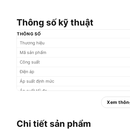
Thông số kỹ thuật
THÔNG SỐ
Thương hiệu
Mã sản phẩm
Công suất
Điện áp
Áp suất định mức
Áp suất tối đa
Lưu lượng nước
Xem thông
Chức năng tự hút nước
Bảo vệ
Chi tiết sản phẩm
Chiều dài dây điện