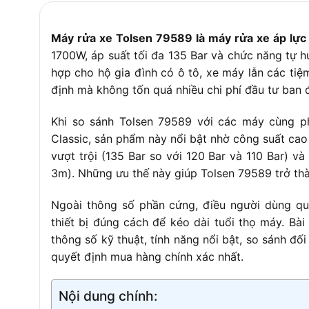
Chiều dài dây phun áp lực
Máy rửa xe Tolsen 79589 là máy rửa xe áp lực
Kích thước
1700W, áp suất tối đa 135 Bar và chức năng tự h
Trọng lượng
hợp cho hộ gia đình có ô tô, xe máy lẫn các tiệm
định mà không tốn quá nhiều chi phí đầu tư ban 
Khi so sánh Tolsen 79589 với các máy cùng 
Classic, sản phẩm này nổi bật nhờ công suất ca
vượt trội (135 Bar so với 120 Bar và 110 Bar) 
3m). Những ưu thế này giúp Tolsen 79589 trở thà
Ngoài thông số phần cứng, điều người dùng q
thiết bị đúng cách để kéo dài tuổi thọ máy. Bài
thông số kỹ thuật, tính năng nổi bật, so sánh đố
quyết định mua hàng chính xác nhất.
Nội dung chính: