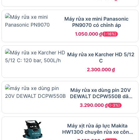
Với trọng lượng chỉ 3.32 kg, đây là một trong
những mẫu máy rửa xe nhẹ nhất hiện có trên thị
Máy rửa xe mini Panasonic
trường Việt Nam, phù hợp cho cả phụ nữ và người
PN9070 có chỉnh áp
cao tuổi sử dụng.
1.050.000
₫
(-16%)
Máy rửa xe Karcher HD 5/12
C
2.300.000
₫
Máy rửa xe dùng pin 20V
DEWALT DCPW550B dây
7m
3.290.000
₫
(-3%)
Máy xịt rửa áp lực Makita
Thiết kế ngoại quan và màu sắc đặc trưng của Karcher K2 Classic
HW1300 chuyên rửa xe công
Xuất xứ thương hiệu Karcher và nền tảng uy
suất lớn