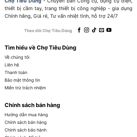
Chợ Tiêu Dùng
- Chuyên bán Công cụ, dụng cụ điện,
thiết bị cầm tay, trang thiết bị công nghiệp - gia dụng
Chính hãng, Giá rẻ, Tư vấn nhiệt tình, hỗ trợ 24/7
Theo dõi Chợ Tiêu Dùng
Xuất xứ thương hiệu Karcher và nền tảng uy tín toàn cầu
Thông số kỹ thuật máy rửa xe
Tìm hiểu về Chợ Tiêu Dùng
Karcher K2 Classic gồm những gì?
Về chúng tôi
Máy rửa xe Karcher K2 Classic có các thông số
Liên hệ
kỹ thuật chính gồm công suất 1400W, áp lực tối
Thanh toán
đa 110 bar, lưu lượng nước 360 lít/giờ, trọng
Bảo mật thông tin
lượng 3.32 kg và tích hợp bộ lọc nước
, tạo nên
Miễn trừ trách nhiệm
một bộ thông số cân bằng cho nhu cầu gia đình
phổ thông.
Chính sách bán hàng
Bảng dưới đây tổng hợp toàn bộ thông số kỹ
Hướng dẫn mua hàng
thuật chi tiết của Karcher K2 Classic, giúp bạn
Chính sách bán hàng
đánh giá đầy đủ năng lực hoạt động của máy
Chính sách bảo hành