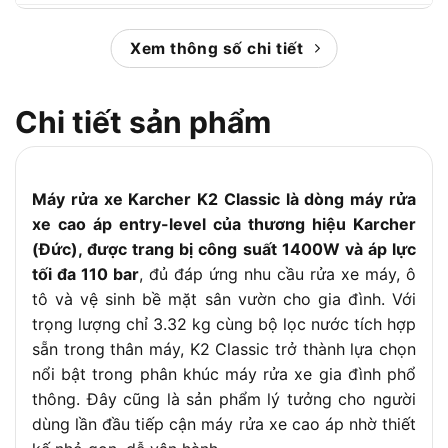
Áp lực tối đa
110 Bar
Xem thông số chi tiết
360 lít/giờ (khoảng 6
Lưu lượng nước
lít/phút)
Nhiệt độ nước đầu vào tối đa
40°C
Chi tiết sản phẩm
Loại động cơ
Mô tơ chổi than
Chiều dài dây điện nguồn
5m
Máy rửa xe Karcher K2 Classic là dòng máy rửa
Chiều dài dây phun áp lực
3m
cao
xe cao áp entry-level của thương hiệu Karcher
(Đức), được trang bị công suất 1400W và áp lực
Tích hợp bộ lọc nước
Có
tối đa 110 bar
, đủ đáp ứng nhu cầu rửa xe máy, ô
Kích thước
39.3 cm x 17.1 cm x 24.3 cm
tô và vệ sinh bề mặt sân vườn cho gia đình. Với
Trọng lượng
3.32 kg
trọng lượng chỉ 3.32 kg cùng bộ lọc nước tích hợp
sẵn trong thân máy, K2 Classic trở thành lựa chọn
nổi bật trong phân khúc máy rửa xe gia đình phổ
thông. Đây cũng là sản phẩm lý tưởng cho người
dùng lần đầu tiếp cận máy rửa xe cao áp nhờ thiết