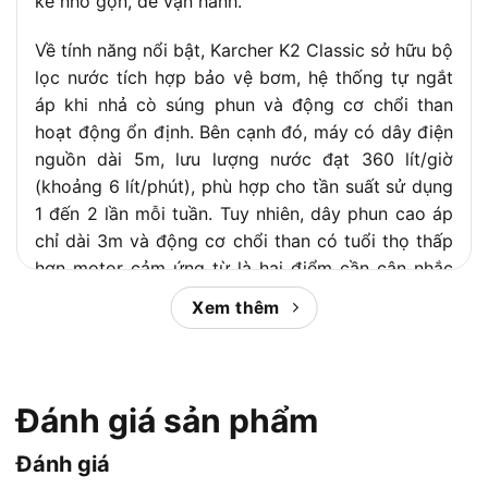
kế nhỏ gọn, dễ vận hành.
Về tính năng nổi bật, Karcher K2 Classic sở hữu bộ
lọc nước tích hợp bảo vệ bơm, hệ thống tự ngắt
áp khi nhả cò súng phun và động cơ chổi than
hoạt động ổn định. Bên cạnh đó, máy có dây điện
nguồn dài 5m, lưu lượng nước đạt 360 lít/giờ
(khoảng 6 lít/phút), phù hợp cho tần suất sử dụng
1 đến 2 lần mỗi tuần. Tuy nhiên, dây phun cao áp
chỉ dài 3m và động cơ chổi than có tuổi thọ thấp
hơn motor cảm ứng từ là hai điểm cần cân nhắc
trước khi quyết định mua.
Xem thêm
Để giúp bạn có cái nhìn toàn diện hơn, bài viết
này Chợ Tiêu Dùng còn so sánh Karcher K2
Classic với dòng K4 cùng hãng và các đối thủ
Đánh giá sản phẩm
cùng phân khúc như Bosch Easy AQT 120 và Black
& Decker BEPW1600H-B1. Từ đó, bạn có thể đưa
Đánh giá
ra quyết định mua hàng phù hợp nhất với nhu cầu