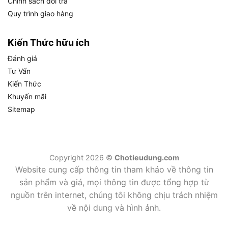
trước khi quyết định mua:
Chính sách đổi trả
Quy trình giao hàng
THÔNG SỐ KỸ THUẬT
GIÁ TRỊ
Kiến Thức hữu ích
Thương hiệu
Karcher (Đức)
Đánh giá
Dòng sản phẩm
K2 Classic
Tư Vấn
Công suất
1400W
Kiến Thức
Điện áp
220-240V
Khuyến mãi
Áp lực tối đa
110 Bar
Sitemap
360 lít/giờ (khoảng 6
Lưu lượng nước
lít/phút)
Nhiệt độ nước đầu vào tối
40°C
Copyright 2026 ©
Chotieudung.com
đa
Website cung cấp thông tin tham khảo về thông tin
Loại động cơ
Mô tơ chổi than
sản phẩm và giá, mọi thông tin được tổng hợp từ
nguồn trên internet, chúng tôi không chịu trách nhiệm
Chiều dài dây điện nguồn
5m
về nội dung và hình ảnh.
Chiều dài dây phun áp lực
3m
cao