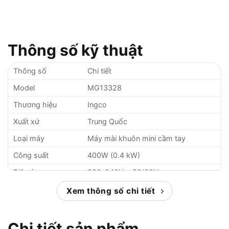
Thông số kỹ thuật
Thông số
Chi tiết
Model
MG13328
Thương hiệu
Ingco
Xuất xứ
Trung Quốc
Loại máy
Máy mài khuôn mini cầm tay
Công suất
400W (0.4 kW)
Điện áp
220-240V ~ 50/60Hz
Tốc độ không tải
10000-35000 vòng/phút
Xem thông số chi tiết
Kích thước collet
6mm
Điều chỉnh tốc độ
Có (biến tốc)
Chi tiết sản phẩm