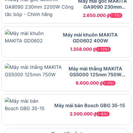
tốc độ cao.
Máy mài góc MAKITA
GA9090 230mm
2200W Công tắc bóp
Điểm mạnh của máy mài khuôn
2.650.000
₫
(-7%)
Ingco MG13328 – Đáng đầu tư trong
phân khúc phổ thông
Máy mài khuôn MAKITA
GD0602 400W
1.358.000
₫
(-13%)
Máy mài thẳng MAKITA
GS5000 125mm 750W
Chính hãng – Giá rẻ
6.600.000
₫
(-2%)
Máy mài bàn Bosch GBG 35-15
2.500.000
₫
(-8%)