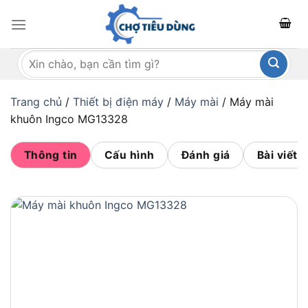
Bỏ
qua
nội
Tìm
dung
kiếm:
Trang chủ
/
Thiết bị điện máy
/
Máy mài
/
Máy mài
khuôn Ingco MG13328
Thông tin
Cấu hình
Đánh giá
Bài viết