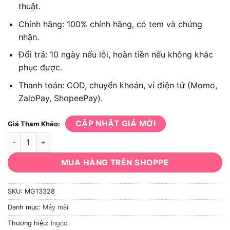
thuật.
Chính hãng: 100% chính hãng, có tem và chứng
nhận.
Đổi trả: 10 ngày nếu lỗi, hoàn tiền nếu không khắc
phục được.
Thanh toán: COD, chuyển khoản, ví điện tử (Momo,
ZaloPay, ShopeePay).
CẬP NHẬT GIÁ MỚI
Giá Tham Khảo:
Máy mài khuôn Ingco MG13328 số lượng
MUA HÀNG TRÊN SHOPPE
SKU:
MG13328
Danh mục:
Máy mài
Thương hiệu:
Ingco