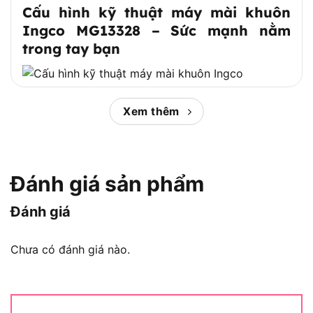
Cấu hình kỹ thuật máy mài khuôn
Ingco MG13328 – Sức mạnh nằm
trong tay bạn
Xem thêm
Cấu hình kỹ thuật máy mài khuôn Ingco MG13328
Dưới đây là các thông số kỹ thuật chính của
máy
mài khuôn Ingco MG13328
:
Đánh giá sản phẩm
Mã sản phẩm: MG13328
Đánh giá
Thương hiệu: INGCO (Trung Quốc – tiêu chuẩn
châu Âu)
Chưa có đánh giá nào.
Công suất đầu vào: 400W (0.4 kW)
Tốc độ không tải: 28.000 vòng/phút