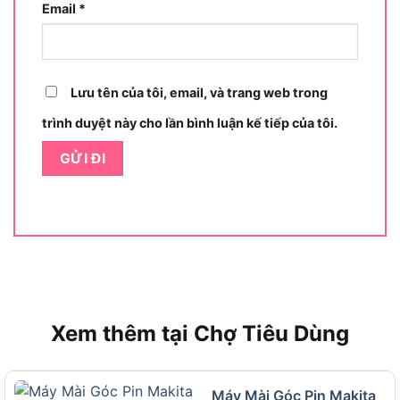
Email
*
Lưu tên của tôi, email, và trang web trong
trình duyệt này cho lần bình luận kế tiếp của tôi.
Xem thêm tại Chợ Tiêu Dùng
Thiết kế máy mài khuôn Ingco MG13328
Máy mài khuôn Ingco MG13328 được thiết kế nhỏ
Máy Mài Góc Pin Makita