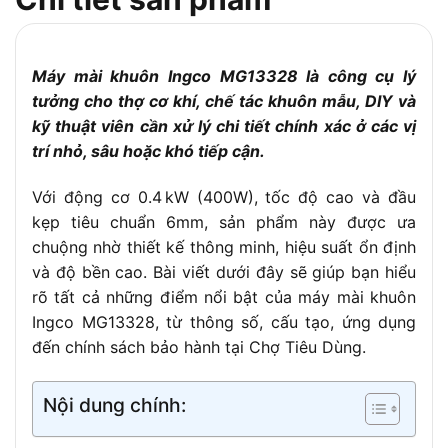
Trọng lượng
1.6kg
52 món (đầu mài, chổi than, hộp
Phụ kiện đi kèm
đựng)
Máy mài khuôn Ingco MG13328 là công cụ lý
tưởng cho thợ cơ khí, chế tác khuôn mẫu, DIY và
Thời gian bảo
6 tháng
hành
kỹ thuật viên cần xử lý chi tiết chính xác ở các vị
trí nhỏ, sâu hoặc khó tiếp cận.
Với động cơ 0.4 kW (400W), tốc độ cao và đầu
kẹp tiêu chuẩn 6mm, sản phẩm này được ưa
chuộng nhờ thiết kế thông minh, hiệu suất ổn định
và độ bền cao. Bài viết dưới đây sẽ giúp bạn hiểu
rõ tất cả những điểm nổi bật của máy mài khuôn
Ingco MG13328, từ thông số, cấu tạo, ứng dụng
đến chính sách bảo hành tại Chợ Tiêu Dùng.
Nội dung chính: