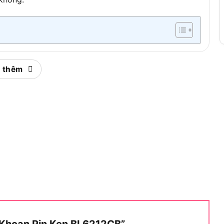
 Là Gì?
 thêm
n vặn vít dùng pin 12V Li-ion, trang bị động cơ
n xuất và phân phối rộng rãi tại thị trường Đông Nam
rung. Máy được thiết kế hướng đến nhóm người dùng
 cần một công cụ nhỏ gọn, linh hoạt cho các công việc
ếu tố cốt lõi: thương hiệu Ken, ý nghĩa mã sản phẩm
ẩm khác trong hệ sinh thái Ken.
công cụ điện xuất xứ từ châu Á, có mặt phổ biến tại
 Indonesia, Philippines và Thái Lan. Ken định vị ở
ùng cần sản phẩm bền bỉ, giá hợp lý và dễ tìm kiếm
y Khoan Pin Ken BL6212CB”