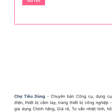
hoàn chỉnh phản ánh định vị sản phẩm trong ph
gia đình và thợ thi công nhẹ.
Bảng dưới đây tổng hợp toàn bộ thông số kỹ th
nhanh và đối chiếu với nhu cầu thực tế trước khi
THÔNG SỐ
CHI TIẾT
Thương hiệu
Ken
Mã sản phẩm
BL6212CB
Loại máy
Máy khoan vặn 
Loại động cơ
Brushless (khô
Điện áp pin
12V Li-ion
Tốc độ không tải (mức thấp)
0 – 350 vòng/
Chợ Tiêu Dùng
- Chuyên bán Công cụ, dụng cụ
Tốc độ không tải (mức cao)
0 – 1.350 vòng
điện, thiết bị cầm tay, trang thiết bị công nghiệp -
Lực siết tối đa
30 Nm
gia dụng Chính hãng, Giá rẻ, Tư vấn nhiệt tình, hỗ