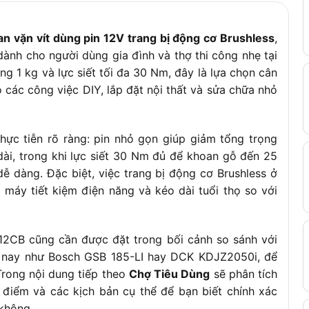
(tùy dung lượng pin)
 vặn vít dùng pin 12V trang bị động cơ Brushless
,
ành cho người dùng gia đình và thợ thi công nhẹ tại
đảo chiều, tay cầm bọc cao su chống trượt
g 1 kg và lực siết tối đa 30 Nm, đây là lựa chọn cân
o các công việc DIY, lắp đặt nội thất và sửa chữa nhỏ
ực tiễn rõ ràng: pin nhỏ gọn giúp giảm tổng trọng
ài, trong khi lực siết 30 Nm đủ để khoan gỗ đến 25
ễ dàng. Đặc biệt, việc trang bị động cơ Brushless ở
 máy tiết kiệm điện năng và kéo dài tuổi thọ so với
12CB cũng cần được đặt trong bối cảnh so sánh với
 nay như Bosch GSB 185-LI hay DCK KDJZ2050i, để
Trong nội dung tiếp theo
Chợ Tiêu Dùng
sẽ phân tích
 điểm và các kịch bản cụ thể để bạn biết chính xác
không.