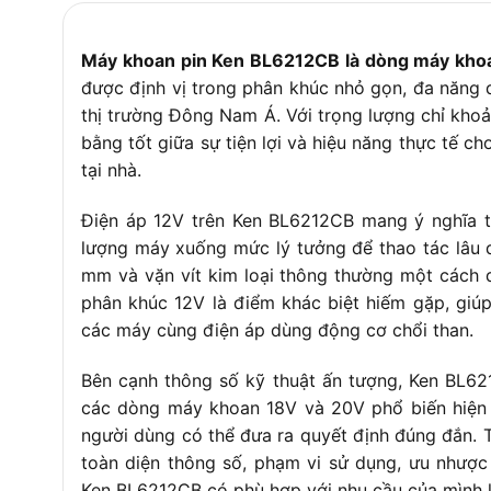
Thời gian sạc đầy
30 – 80 phút 
Máy khoan pin Ken BL6212CB là dòng máy khoan
Trọng lượng
~1 kg
được định vị trong phân khúc nhỏ gọn, đa năng d
Trang bị bổ sung
Đèn LED, nút 
thị trường Đông Nam Á. Với trọng lượng chỉ khoản
bằng tốt giữa sự tiện lợi và hiệu năng thực tế ch
tại nhà.
Điện áp 12V trên Ken BL6212CB mang ý nghĩa th
lượng máy xuống mức lý tưởng để thao tác lâu d
mm và vặn vít kim loại thông thường một cách d
phân khúc 12V là điểm khác biệt hiếm gặp, giúp
các máy cùng điện áp dùng động cơ chổi than.
Bên cạnh thông số kỹ thuật ấn tượng, Ken BL62
các dòng máy khoan 18V và 20V phổ biến hiện
người dùng có thể đưa ra quyết định đúng đắn. 
toàn diện thông số, phạm vi sử dụng, ưu nhược
Ken BL6212CB có phù hợp với nhu cầu của mình 