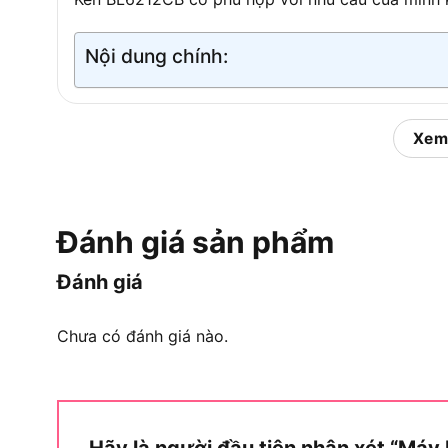
Nội dung chính:
Máy Khoan Pin Ken BL6212CB
Xem
Máy khoan pin Ken BL6212CB là dòng máy khoa
Brushless
, xuất xứ từ thương hiệu Ken, được sả
Á trong phân khúc công cụ điện cầm tay tầm t
Đánh giá sản phẩm
gia đình, thợ điện nước và kỹ thuật viên bảo trì
không đòi hỏi công suất lớn.
Đánh giá
Để hiểu rõ hơn về dòng máy này, cần làm rõ ba y
BL6212CB và sự khác biệt so với các dòng sản ph
Chưa có đánh giá nào.
Thương hiệu Ken
được biết đến là nhãn hiệu 
các thị trường Đông Nam Á bao gồm Việt Nam,
phân khúc tầm trung, hướng đến nhóm người d
Hãy là người đầu tiên nhận xét “Má