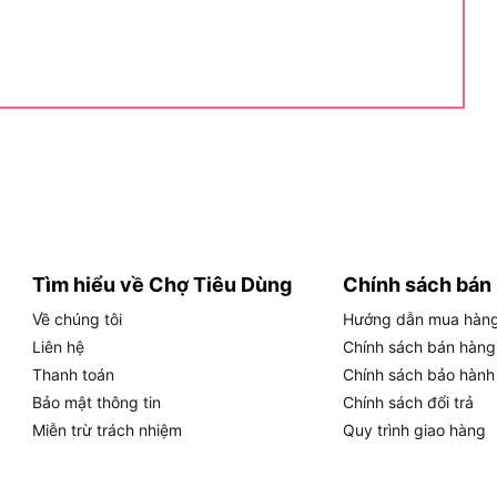
ân khúc máy khoan nhỏ gọn, đa dụng cho người dùng
uật chính thức của Ken BL6212CB, giúp bạn tra cứu
 đưa ra quyết định mua hàng:
Tìm hiểu về Chợ Tiêu Dùng
Chính sách bán
vít dùng pin
Về chúng tôi
Hướng dẫn mua hàn
ng chổi than)
Liên hệ
Chính sách bán hàng
Thanh toán
Chính sách bảo hành
phút
Bảo mật thông tin
Chính sách đổi trả
Miễn trừ trách nhiệm
Quy trình giao hàng
/phút