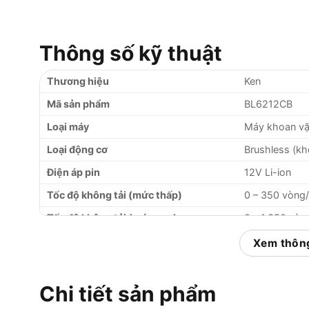
Thông số kỹ thuật
Thương hiệu
Ken
Mã sản phẩm
BL6212CB
Loại máy
Máy khoan vặn
Loại động cơ
Brushless (kh
Điện áp pin
12V Li-ion
Tốc độ không tải (mức thấp)
0 – 350 vòng
Tốc độ không tải (mức cao)
0 – 1.350 vòn
Lực siết tối đa
30 Nm
Xem thông
Đường kính đầu kẹp tối đa
10 mm (Autol
Khoan gỗ tối đa
25 mm
Chi tiết sản phẩm
Khoan thép tối đa
10 mm