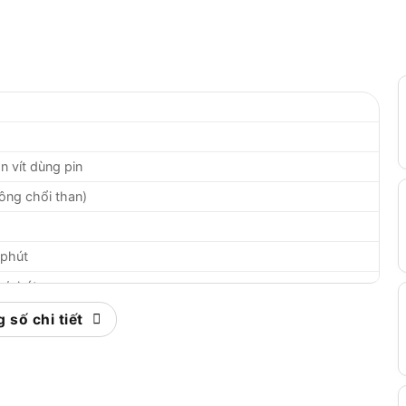
 vít dùng pin
ông chổi than)
/phút
g/phút
 số chi tiết
ock)