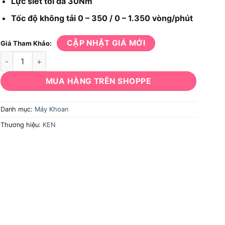
Lực siết tối đa 30Nm
Tốc độ không tải 0 – 350 / 0 – 1.350 vòng/phút
CẬP NHẬT GIÁ MỚI
Giá Tham Khảo:
Máy Khoan Pin Ken BL6212CB số lượng
MUA HÀNG TRÊN SHOPPE
Danh mục:
Máy Khoan
Thương hiệu:
KEN