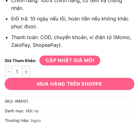
Chính hãng: 100% chính hãng, có tem và chứng
nhận.
Đổi trả: 10 ngày nếu lỗi, hoàn tiền nếu không khắc
phục được.
Thanh toán: COD, chuyển khoản, ví điện tử (Momo,
ZaloPay, ShopeePay).
CẬP NHẬT GIÁ MỚI
Giá Tham Khảo:
Mặt nạ hàn INGCO WM101 số lượng
MUA HÀNG TRÊN SHOPPE
SKU:
WM101
Danh mục:
Mặt nạ
Thương hiệu:
Ingco