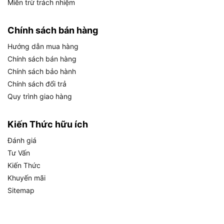
Miễn trừ trách nhiệm
sửa chữa cầu đường hoặc gia công kim loại.
Mặt nạ bảo vệ mắt khỏi tia lửa và ánh sáng
chói từ hồ quang điện, đảm bảo an toàn tối đa.
Chính sách bán hàng
Hướng dẫn mua hàng
Hàn TIG/MIG
: Với khả năng chống tia UV và IR,
Chính sách bán hàng
INGCO WM101 lý tưởng cho các công việc hàn
Chính sách bảo hành
TIG hoặc MIG trong nhà máy hoặc xưởng cơ
Chính sách đổi trả
khí, nơi yêu cầu độ chính xác cao.
Quy trình giao hàng
Hàn plasma
: Sản phẩm hỗ trợ tốt trong các dự
án cắt plasma, bảo vệ người dùng khỏi các
Kiến Thức hữu ích
mảnh kim loại nóng chảy và bức xạ nhiệt.
Đánh giá
Sử Dụng Trong Công Nghiệp Nặng
Tư Vấn
Kiến Thức
Mặt nạ INGCO WM101 được sử dụng rộng rãi
Khuyến mãi
trong các ngành như luyện kim, đóng tàu, sản xuất
Sitemap
máy móc và nhiệt điện. Ví dụ, trong một nhà máy
đóng tàu, thợ hàn có thể sử dụng mặt nạ này để
làm việc liên tục trong 4-6 giờ mà không lo mỏi