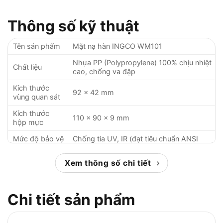
Thông số kỹ thuật
Tên sản phẩm
Mặt nạ hàn INGCO WM101
Nhựa PP (Polypropylene) 100% chịu nhiệt
Chất liệu
cao, chống va đập
Kích thước
92 x 42 mm
vùng quan sát
Kích thước
110 x 90 x 9 mm
hộp mực
Mức độ bảo vệ
Chống tia UV, IR (đạt tiêu chuẩn ANSI
ánh sáng
Z87.1-2010 và EN379 4/9-13)
Xem thông số chi tiết
Trọng lượng
450g (nhẹ, dễ mang theo)
Dây thun điều chỉnh linh hoạt, phù hợp
Loại dây đeo
mọi kích cỡ đầu
Chi tiết sản phẩm
Ứng dụng
Hàn que, hàn TIG, hàn MIG, hàn plasma
Bảo hành
6 tháng chính hãng