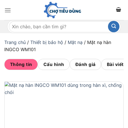
Bỏ
qua
nội
Tìm
dung
kiếm:
Trang chủ
/
Thiết bị bảo hộ
/
Mặt nạ
/
Mặt nạ hàn
INGCO WM101
Thông tin
Cấu hình
Đánh giá
Bài viết