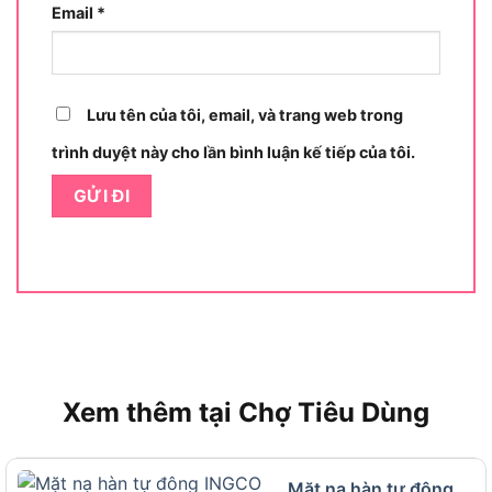
Email
*
Lưu tên của tôi, email, và trang web trong
trình duyệt này cho lần bình luận kế tiếp của tôi.
Đặc Điểm Vượt Trội Của Mặt Nạ Hàn INGCO WM101
Mặt nạ hàn INGCO WM101 không chỉ là một thiết
bị bảo hộ thông thường mà còn được trang bị các
tính năng hiện đại, đáp ứng nhu cầu đa dạng của
người dùng. Dưới đây là những điểm nổi bật khiến
sản phẩm này được đánh giá cao:
Xem thêm tại Chợ Tiêu Dùng
Chất Liệu Cao Cấp, Độ Bền Cao
Vỏ mặt nạ được chế tạo từ
nhựa PP 100%
, một
Mặt nạ hàn tự đông