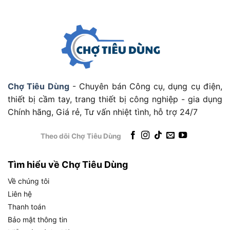
Những tính năng này có ý nghĩa như thế nào trong
các ứng dụng thực tế? Hãy cùng khám phá các
trường hợp sử dụng cụ thể của INGCO WM101.
Ứng Dụng Thực Tế Của Mặt Nạ Hàn
INGCO WM101
Chợ Tiêu Dùng
- Chuyên bán Công cụ, dụng cụ điện,
thiết bị cầm tay, trang thiết bị công nghiệp - gia dụng
Chính hãng, Giá rẻ, Tư vấn nhiệt tình, hỗ trợ 24/7
Ứng Dụng Thực Tế Của Mặt Nạ Hàn INGCO WM101
Theo dõi Chợ Tiêu Dùng
Mặt nạ hàn INGCO WM101 là một công cụ đa
năng, phù hợp với nhiều môi trường và đối tượng
Tìm hiểu về Chợ Tiêu Dùng
sử dụng khác nhau. Dưới đây là các ứng dụng cụ
Về chúng tôi
thể của sản phẩm:
Liên hệ
Công Việc Hàn Xì Chuyên Nghiệp
Thanh toán
Bảo mật thông tin
Hàn que
: Phù hợp cho các công trình xây dựng,