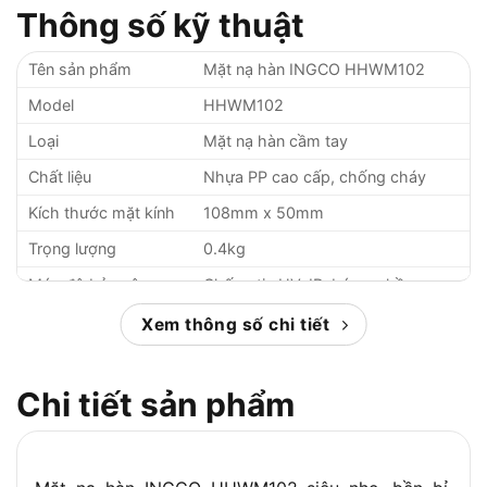
Thông số kỹ thuật
Tên sản phẩm
Mặt nạ hàn INGCO HHWM102
Model
HHWM102
Loại
Mặt nạ hàn cầm tay
Chất liệu
Nhựa PP cao cấp, chống cháy
Kích thước mặt kính
108mm x 50mm
Trọng lượng
0.4kg
Mức độ bảo vệ
Chống tia UV, IR, bức xạ hồ quang
Tiêu chuẩn an toàn
ANSI Z87.1-2010, EN379 4/9-13
Xem thông số chi tiết
Ứng dụng
Hàn điện, TIG, MIG, cắt plasma
Màu sắc
Đen
Chi tiết sản phẩm
Phụ kiện đi kèm
Tay cầm, kính bảo hộ