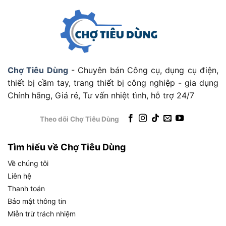
mái, dễ nắm, giúp người dùng thao tác linh hoạt
mà không cần đeo mặt nạ trên đầu.
Linh hoạt trong công việc ngắn: Phù hợp cho
các nhiệm vụ hàn nhanh hoặc cần di chuyển
nhiều, không gây mệt mỏi như mặt nạ đeo đầu.
Chợ Tiêu Dùng
- Chuyên bán Công cụ, dụng cụ điện,
Dễ mang theo: Với trọng lượng nhẹ và kích
thiết bị cầm tay, trang thiết bị công nghiệp - gia dụng
thước nhỏ gọn, HHWM102 dễ dàng mang theo
Chính hãng, Giá rẻ, Tư vấn nhiệt tình, hỗ trợ 24/7
đến các công trường hoặc nơi làm việc khác.
Theo dõi Chợ Tiêu Dùng
Độ bền và khả năng chống mài mòn
Chống dãn rách: Chất liệu PP bền chắc, không
Tìm hiểu về Chợ Tiêu Dùng
bị nứt vỡ hay biến dạng trong quá trình sử
Về chúng tôi
dụng lâu dài.
Liên hệ
Dễ vệ sinh: Bề mặt nhựa mịn, chống bám bẩn,
Thanh toán
giúp bạn dễ dàng làm sạch sau mỗi ca làm
Bảo mật thông tin
việc.
Miễn trừ trách nhiệm