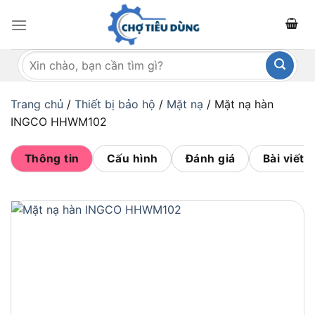
Bỏ
qua
nội
Tìm
dung
kiếm:
Trang chủ
/
Thiết bị bảo hộ
/
Mặt nạ
/
Mặt nạ hàn
INGCO HHWM102
Thông tin
Cấu hình
Đánh giá
Bài viết