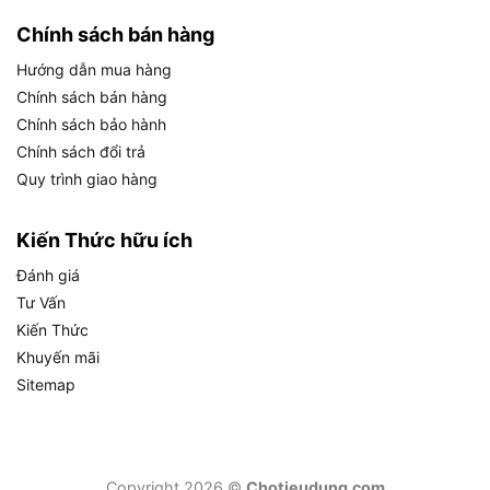
Giá thành hợp lý
Chính sách bán hàng
So với các dòng mặt nạ hàn tự động đắt tiền,
Hướng dẫn mua hàng
INGCO HHWM102 mang lại hiệu quả bảo vệ tương
Chính sách bán hàng
đương với mức giá chỉ khoảng 58.905 đ (theo
Chính sách bảo hành
một số nguồn bán lẻ), phù hợp cho cả thợ hàn
Chính sách đổi trả
chuyên nghiệp và người dùng cá nhân.
Quy trình giao hàng
Những tính năng này giúp INGCO HHWM102 trở
thành một trong những mặt nạ hàn cầm tay được
Kiến Thức hữu ích
ưa chuộng nhất trên thị trường, đặc biệt trong
Đánh giá
phân khúc giá rẻ nhưng chất lượng cao.
Tư Vấn
Kiến Thức
Vậy sản phẩm này phù hợp với những công việc
Khuyến mãi
nào và ai nên sử dụng? Hãy cùng khám phá.
Sitemap
Ứng dụng thực tế của mặt nạ hàn
INGCO HHWM102
Copyright 2026 ©
Chotieudung.com