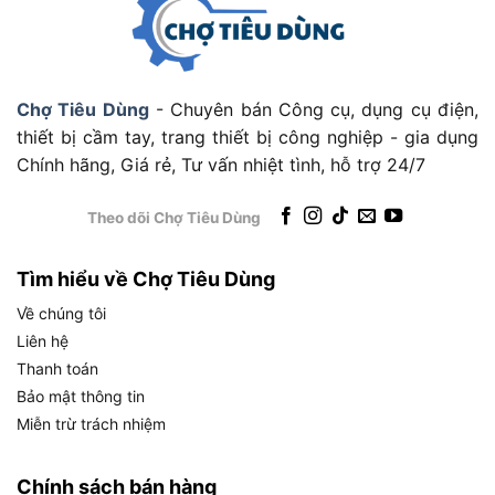
lượng, chiều cao cột áp và tính chất nguồn nước thực
tế
. Sau khi nắm rõ các tiêu chí lựa chọn và chi phí, hãy
cùng
Chợ Tiêu Dùng
đi sâu vào định nghĩa máy bơm
nước là gì cũng như tầm quan trọng thực tế của nó
Chợ Tiêu Dùng
- Chuyên bán Công cụ, dụng cụ điện,
trong đời sống ngay sau đây.
thiết bị cầm tay, trang thiết bị công nghiệp - gia dụng
Chính hãng, Giá rẻ, Tư vấn nhiệt tình, hỗ trợ 24/7
Danh sách máy bơm nước chất lượng tại
Chợ Tiêu Dùng
Theo dõi Chợ Tiêu Dùng
Danh sách máy bơm nước chất lượng tại hệ thống Chợ
Tiêu Dùng hiện đang được phân bổ vô cùng đa dạng,
Tìm hiểu về Chợ Tiêu Dùng
đáp ứng trọn vẹn từ nhu cầu bơm đẩy cao sinh hoạt
Về chúng tôi
cho gia đình đến các dòng bơm tăng áp và bơm chìm
Liên hệ
chuyên dụng.
Thanh toán
Bảo mật thông tin
Dưới đây là thông tin chi tiết của các sản phẩm:
Miễn trừ trách nhiệm
Đặc Điểm Nổi Bật
Tên Sản
Thương
Công
Chính sách bán hàng
STT
& Ưu Điểm Vận
Phẩm
Hiệu
Suất