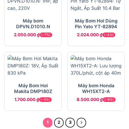
Máy bơm
Máy Bơm Hơi Dùng
DPVN.D1010.N
Pin Yato YT-82894
2.050.000
₫
2.024.000
₫
(-7%)
(-4%)
Máy Bơm Hơi
Máy bơm Honda
Makita DMP180Z
WH15XT2-A
1.700.000
₫
8.500.000
₫
(-5%)
(-6%)
1
2
3