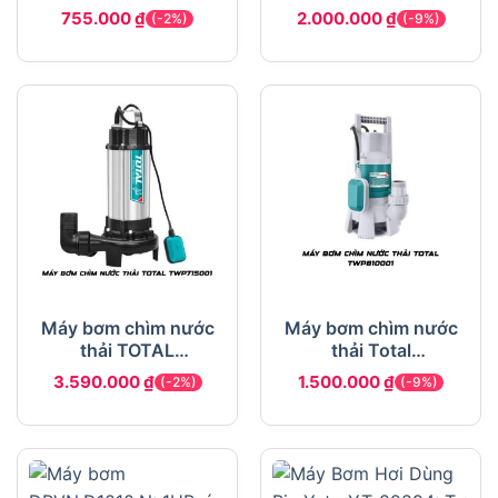
WWPQDC24
755.000
₫
2.000.000
₫
(-2%)
(-9%)
Máy bơm chìm nước
Máy bơm chìm nước
thải TOTAL
thải Total
TWP715001 2HP
TWP810001
3.590.000
₫
1.500.000
₫
(-2%)
(-9%)