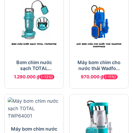
Bơm chìm nước
Máy bơm chìm cho
sạch TOTAL
nước thải Wadfow
TWP63706
WWPFW03
1.290.000
₫
970.000
₫
(-13%)
(-11%)
Máy bơm chìm nước