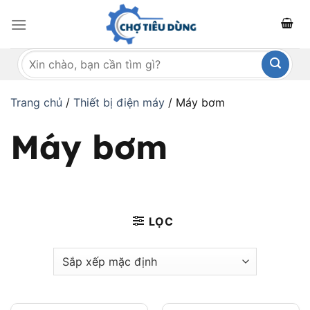
Bỏ
qua
nội
Tìm
dung
kiếm:
Trang chủ
/
Thiết bị điện máy
/
Máy bơm
Máy bơm
LỌC