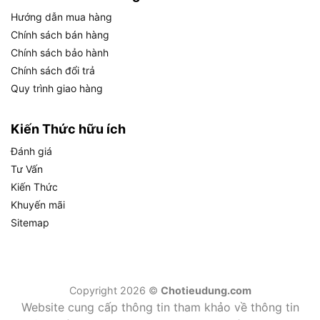
Hành
Hướng dẫn mua hàng
Thiết kế trục
Chính sách bán hàng
ngang với phần
Chính sách bảo hành
đầu bơm bằng
Máy bơm ly
Inox chống gỉ
Chính sách đổi trả
1
tâm Ewara
Ewara
0.5 HP
sét, đảm bảo độ
DWO 037
Quy trình giao hàng
bền tuyệt đối khi
tiếp xúc nước lâu
dài.
Kiến Thức hữu ích
Vận hành bền bỉ
Đánh giá
nhờ thiết kế vỏ
Máy bơm đẩy
Tư Vấn
máy đạt chuẩn
2
cao Ingco
Ingco
370W
chống thấm
Kiến Thức
VPM3708
nước IPX4, bảo
Khuyến mãi
vệ motor an toàn.
Sitemap
Giải pháp tăng áp
Máy bơm
lực nước hiệu
tăng áp
quả, giá thành tối
3
Panasonic
200W
Panasonic
ưu đi kèm chính
200JAK
sách bảo hành
Copyright 2026 ©
Chotieudung.com
dài hạn từ hãng.
Website cung cấp thông tin tham khảo về thông tin
Trang bị lõi motor