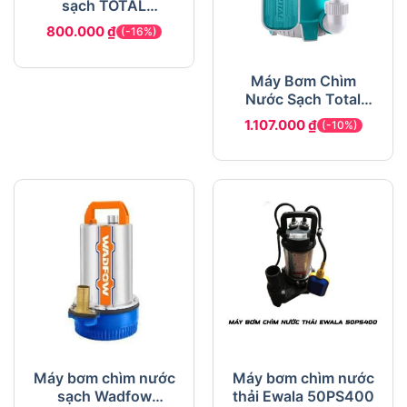
sạch TOTAL
TWP64001 0.5HP
800.000
₫
(-16%)
Máy Bơm Chìm
Nước Sạch Total
TWP64006
1.107.000
₫
(-10%)
Máy bơm chìm nước
Máy bơm chìm nước
sạch Wadfow
thải Ewala 50PS400