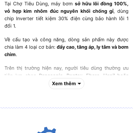
Tại Chợ Tiêu Dùng, máy bơm
sở hữu lõi đồng 100%,
vỏ hợp kim nhôm đúc nguyên khối chống gỉ
, dùng
chip Inverter tiết kiệm 30% điện cùng bảo hành lỗi 1
đổi 1.
Về cấu tạo và công năng, dòng sản phẩm này được
chia làm 4 loại cơ bản:
đẩy cao, tăng áp, ly tâm và bơm
chìm
.
Trên thị trường hiện nay, người tiêu dùng thường ưu
tiên lựa chọn
Panasonic, Pentax, Ebara, Hanil hoặc
Wilo
để đảm bảo tuổi thọ thiết bị.
Xem thêm
Tương ứng với từng mức công suất, chi phí đầu tư
thiết bị sẽ dao động
từ 600.000 VNĐ đến hơn
20.000.000 VNĐ
.
Do đó, để tối ưu ngân sách, nguyên tắc quan trọng
nhất trước khi mua là bạn cần
xác định đúng lưu