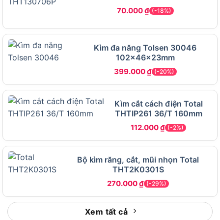
70.000
₫
(-18%)
Sau đây, tìm hiểu xem kìm bấm Tolsen 10049 có
đặc điểm gì nổi bật và có các tính năng vượt trội
nào hấp dẫn đáng mua nhé.
Kìm đa năng Tolsen 30046
102x46x23mm
Đặc điểm nổi bật
399.000
₫
(-20%)
Chất liệu cao cấp: Làm từ thép mạ Niken,
chống gỉ sét và bền bỉ trong điều kiện khắc
Kìm cắt cách điện Total
nghiệt.
THTIP261 36/T 160mm
Kích thước 250mm: Phù hợp để thao tác với
112.000
₫
(-2%)
các vật liệu nhỏ và vừa.
Tay cầm tiện lợi: Bọc nhựa chống trượt, giúp
Bộ kìm răng, cắt, mũi nhọn Total
cầm nắm chắc chắn và thoải mái.
THT2K0301S
270.000
₫
(-29%)
Tính năng kỹ thuật chi tiết
Kìm bấm Tolsen 10049 sở hữu các thông số và
Xem tất cả
tính năng đặc biệt: