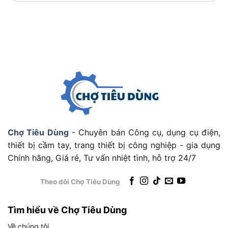
Độ dài tổng thể: 250mm, tối ưu cho không gian
làm việc hẹp.
Khả năng kẹp: Lực kẹp mạnh, giữ vật liệu chắc
chắn mà không gây biến dạng.
Độ bền mạ Niken: Chống ăn mòn vượt trội, đạt
tiêu chuẩn sử dụng lâu dài.
Thiết kế công thái học: Giảm mỏi tay khi sử
dụng trong thời gian dài.
Chợ Tiêu Dùng
- Chuyên bán Công cụ, dụng cụ điện,
Để sử dụng hiệu quả, hãy cùng khám phá cách
thiết bị cầm tay, trang thiết bị công nghiệp - gia dụng
vận hành sản phẩm ở phần sau.
Chính hãng, Giá rẻ, Tư vấn nhiệt tình, hỗ trợ 24/7
Hướng dẫn sử dụng Kìm bấm Tolsen
Theo dõi Chợ Tiêu Dùng
10049
Tìm hiểu về Chợ Tiêu Dùng
Về chúng tôi
Hướng dẫn sử dụng Kìm bấm Tolsen 10049