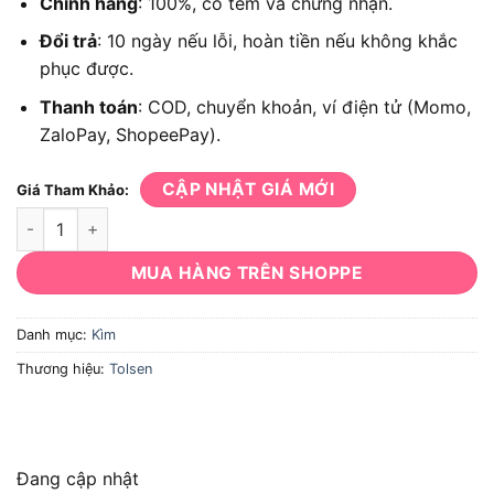
Chính hãng
: 100%, có tem và chứng nhận.
Đổi trả
: 10 ngày nếu lỗi, hoàn tiền nếu không khắc
phục được.
Thanh toán
: COD, chuyển khoản, ví điện tử (Momo,
ZaloPay, ShopeePay).
CẬP NHẬT GIÁ MỚI
Giá Tham Khảo:
Kìm bấm Tolsen 10049 250mm mạ Niken cao cấp số lượng
MUA HÀNG TRÊN SHOPPE
Danh mục:
Kìm
Thương hiệu:
Tolsen
Đang cập nhật