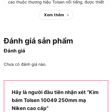
cao thuộc thương hiệu Tolsen nổi tiếng, được thiết
kế để hỗ trợ người dùng trong các công việc yêu
cầu độ chính xác và độ bền. Với lớp mạ Niken
Xem thêm
sáng bóng, sản phẩm không chỉ mang tính thẩm
mỹ mà còn tăng cường khả năng chống ăn mòn.
Hãy cùng khám phá chi tiết về công dụng và tính
Đánh giá sản phẩm
năng của kìm bấm này trong các phần tiếp theo.
Đánh giá
Công dụng chính của Kìm bấm Tolsen
10049
Chưa có đánh giá nào.
Hãy là người đầu tiên nhận xét “Kìm
bấm Tolsen 10049 250mm mạ
Niken cao cấp”