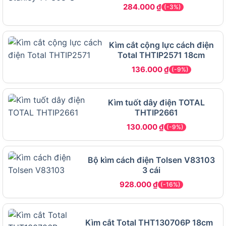
284.000
₫
(-3%)
Kìm cắt cộng lực cách điện
Total THTIP2571 18cm
136.000
₫
(-9%)
Kìm tuốt dây điện TOTAL
THTIP2661
130.000
₫
(-9%)
Bộ kìm cách điện Tolsen V83103
3 cái
928.000
₫
(-16%)
Đặc điểm và tính năng nổi bật của Kìm bấm Tolsen
10049
Kìm cắt Total THT130706P 18cm