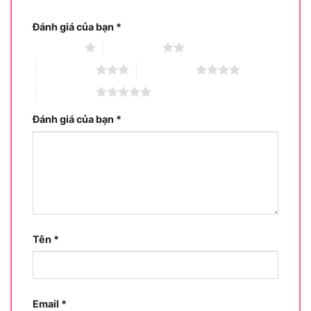
Đánh giá của bạn
*
1 trên 5 sao
2 trên 5 sao
3 trên 5 sao
4 trên 5 sao
5 trên 5 sao
Đánh giá của bạn
*
Công dụng chính của Kìm bấm Tolsen 10049
Cùng tìm hiểu công dụng chính của sản phẩm kìm
bấm Tolsen 10049 và sản phẩm này sẽ được dùng
cho những khách hàng nào?
Tên
*
Ứng dụng thực tế của sản phẩm
Kìm bấm Tolsen 10049 được sử dụng chủ yếu để
kẹp chặt và giữ các vật liệu như dây điện, kim loại
Email
*
mỏng hoặc linh kiện nhỏ trong quá trình lắp ráp,