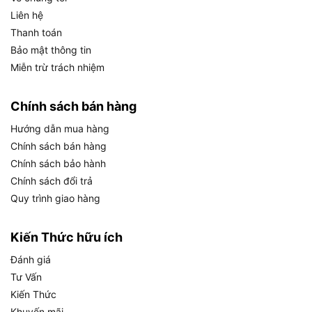
Liên hệ
Thanh toán
Sau đây là hướng dẫn sử dụng cơ bản cũng như
Bảo mật thông tin
cách để sử dụng sản phẩm này một cách an toàn,
Miễn trừ trách nhiệm
sử dụng kìm bấm Tolsen 10049 lâu dài và bền bỉ.
Chính sách bán hàng
Các bước sử dụng cơ bản
Hướng dẫn mua hàng
Chuẩn bị: Kiểm tra kìm trước khi sử dụng, đảm
Chính sách bán hàng
bảo không có hư hỏng trên bề mặt mạ Niken.
Chính sách bảo hành
Điều chỉnh: Mở kìm và đặt vật liệu cần kẹp vào
Chính sách đổi trả
giữa hai hàm.
Quy trình giao hàng
Thao tác: Bóp tay cầm để kẹp chặt, giữ nguyên
lực nếu cần cố định lâu.
Kiến Thức hữu ích
Hoàn tất: Thả lỏng tay cầm để nhả vật liệu ra.
Đánh giá
Tư Vấn
Quy tắc an toàn và bảo trì
Kiến Thức
An toàn: Không sử dụng kìm để kẹp vật liệu
Khuyến mãi