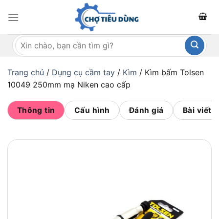
Bỏ
qua
nội
Tìm
dung
kiếm:
Trang chủ
/
Dụng cụ cầm tay
/
Kìm
/
Kìm bấm Tolsen
10049 250mm mạ Niken cao cấp
Thông tin
Cấu hình
Đánh giá
Bài viết