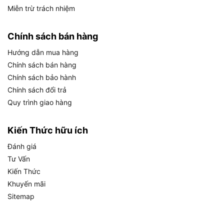
Miễn trừ trách nhiệm
Cắt hiệu quả: Lưỡi sắc, xử lý dây điện và kim
loại dễ dàng.
Chính sách bán hàng
An toàn: Tay cầm cách điện, giảm nguy cơ giật
điện.
Hướng dẫn mua hàng
Chính sách bán hàng
Chính sách bán hàng tại Chợ Tiêu
Chính sách bảo hành
Dùng
Chính sách đổi trả
Quy trình giao hàng
Tại
Chợ Tiêu Dùng
, chúng tôi cam kết cung cấp
sản phẩm chính hãng, chất lượng với dịch vụ tận
Kiến Thức hữu ích
tâm:
Đánh giá
Sản phẩm chính hãng 100%: Có nguồn gốc rõ
Tư Vấn
ràng, kèm chứng nhận.
Kiến Thức
Giá cả minh bạch: Giá cạnh tranh, không phí ẩn.
Khuyến mãi
Sitemap
Đổi trả linh hoạt: Trong 10 ngày nếu sản phẩm
lỗi hoặc không đúng cam kết.