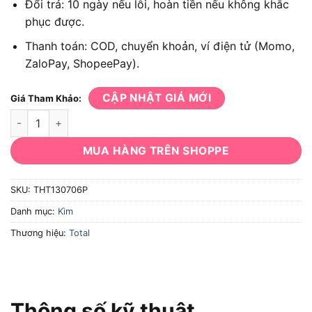
Đổi trả: 10 ngày nếu lỗi, hoàn tiền nếu không khắc
phục được.
Thanh toán: COD, chuyển khoản, ví điện tử (Momo,
ZaloPay, ShopeePay).
CẬP NHẬT GIÁ MỚI
Giá Tham Khảo:
Kìm cắt Total THT130706P 18cm số lượng
MUA HÀNG TRÊN SHOPPE
SKU:
THT130706P
Danh mục:
Kìm
Thương hiệu:
Total
Thông số kỹ thuật