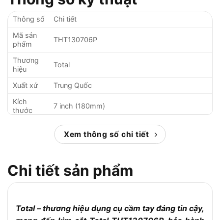
Thông số
Chi tiết
Mã sản
THT130706P
phẩm
Thương
Total
hiệu
Xuất xứ
Trung Quốc
Kích
7 inch (180mm)
thước
Thép không gỉ (CR-V), đầu kìm đánh bóng và
Chất liệu
Xem thông số chi tiết
chống gỉ
Lớp cách
Có, đảm bảo an toàn khi làm việc với dây điện
điện
Chi tiết sản phẩm
Ứng
Cắt và bóc dây điện, cáp; sử dụng trong điện
dụng
tử, cơ khí, sửa chữa
Thiết kế
Lưỡi cắt sắc bén, bọc cách điện, cắt chính xác
Total – thương hiệu dụng cụ cầm tay đáng tin cậy,
lưỡi cắt
không làm biến dạng dây