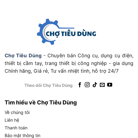
bén.
Tay cầm bọc nhựa cách điện, chống trơn trượt
khi dùng.
Thép chống rỉ, phù hợp với môi trường ẩm ướt.
Thiết kế của kìm cắt Total 18cm
Chợ Tiêu Dùng
- Chuyên bán Công cụ, dụng cụ điện,
Sản phẩm làm từ thép chống gỉ chất lượng cao,
thiết bị cầm tay, trang thiết bị công nghiệp - gia dụng
lưỡi cắt sắc bén, tay cầm nhựa cách điện đảm bảo
Chính hãng, Giá rẻ, Tư vấn nhiệt tình, hỗ trợ 24/7
an toàn. Thiết kế gọn nhẹ, vừa tay, giúp thao tác
thoải mái trong thời gian dài.
Theo dõi Chợ Tiêu Dùng
Ưu điểm nổi bật của kìm cắt 7” Total
Tìm hiểu về Chợ Tiêu Dùng
THT130706P
Về chúng tôi
Chống rỉ: Thép đặc biệt giữ độ bền trong điều
Liên hệ
kiện ẩm.
Thanh toán
Giá rẻ nhất cho sản phẩm chính hãng.
Bảo mật thông tin