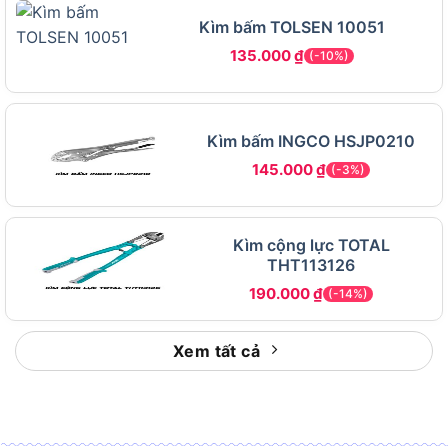
Kìm bấm TOLSEN 10051
Bạn muốn biết về tính năng nổi bật? Hãy xem
135.000
₫
(-10%)
phần tiếp theo nhé!
Tính năng, thiết kế, ưu điểm kìm cắt
Total THT130706P bằng thép
Kìm bấm INGCO HSJP0210
145.000
₫
(-3%)
Tính năng, thiết kế, ưu điểm kìm cắt Total THT130706P
Kìm cộng lực TOTAL
bằng thép
THT113126
190.000
₫
(-14%)
Kìm cắt Total THT130706P nổi bật với thiết kế
chắc chắn, chất liệu chống rỉ, mang lại hiệu quả
Xem tất cả
cắt tối ưu với mức giá rất phải chăng.
Tính năng của kìm cắt Total THT130706P
Lưỡi cắt thép cứng, dài 18cm, cắt nhanh và sắc