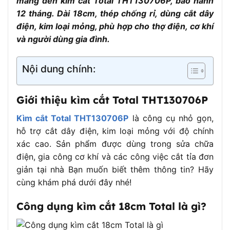
mang đến kìm cắt Total THT130706P, bảo hành
Bọc nhựa chống trơn trượt, thiết kế thoải mái,
Tay cầm
12 tháng. Dài 18cm, thép chống rỉ, dùng cắt dây
tiết kiệm sức khi sử dụng
điện, kim loại mỏng, phù hợp cho thợ điện, cơ khí
Khóa an
Có, ngăn kìm mở khi không sử dụng, tăng độ
và người dùng gia đình.
toàn
an toàn
Trọng
Khoảng 0.25 – 0.5kg (tùy nguồn thông tin)
Nội dung chính:
lượng
Bảo hành
6 tháng
Giới thiệu kìm cắt Total THT130706P
Kìm cắt Total THT130706P
là công cụ nhỏ gọn,
hỗ trợ cắt dây điện, kim loại mỏng với độ chính
xác cao. Sản phẩm được dùng trong sửa chữa
điện, gia công cơ khí và các công việc cắt tỉa đơn
giản tại nhà Bạn muốn biết thêm thông tin? Hãy
cùng khám phá dưới đây nhé!
Công dụng kìm cắt 18cm Total là gì?