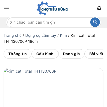
Bỏ
qua
nội
Tìm
dung
kiếm:
Trang chủ
/
Dụng cụ cầm tay
/
Kìm
/
Kìm cắt Total
THT130706P 18cm
Thông tin
Cấu hình
Đánh giá
Bài viết