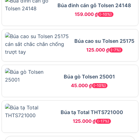
Búa đinh cán gỗ Tolsen 24148
Lau sạch đầu búa sau mỗi lần dùng để tránh gỉ
159.000
₫
(-10%)
sét.
Bảo quản nơi khô thoáng, tránh ẩm ướt làm hại
cán.
Búa cao su Tolsen 25175
Thường xuyên kiểm tra để đảm bảo cán và đầu
125.000
₫
(-7%)
búa vẫn chắc chắn.
Bạn muốn biết về tính năng nổi bật? Hãy đọc phần
tiếp theo!
Búa gò Tolsen 25001
45.000
₫
(-10%)
Tính năng, thiết kế, ưu điểm, lợi ích
của Total THT715006
Búa tạ Total THTS721000
125.000
₫
(-17%)
Tính năng, thiết kế, ưu điểm, lợi ích của Total
THT715006