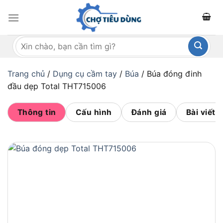
Bỏ
qua
nội
Tìm
dung
kiếm:
Trang chủ
/
Dụng cụ cầm tay
/
Búa
/
Búa đóng đinh
đầu dẹp Total THT715006
Thông tin
Cấu hình
Đánh giá
Bài viết