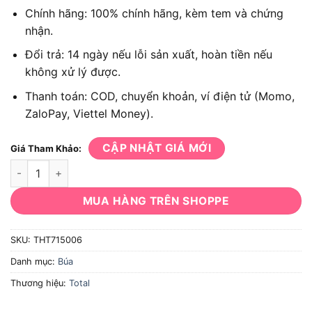
Chính hãng: 100% chính hãng, kèm tem và chứng
nhận.
Đổi trả: 14 ngày nếu lỗi sản xuất, hoàn tiền nếu
không xử lý được.
Thanh toán: COD, chuyển khoản, ví điện tử (Momo,
ZaloPay, Viettel Money).
CẬP NHẬT GIÁ MỚI
Giá Tham Khảo:
Búa đóng đinh đầu dẹp Total THT715006 số lượng
MUA HÀNG TRÊN SHOPPE
SKU:
THT715006
Danh mục:
Búa
Thương hiệu:
Total