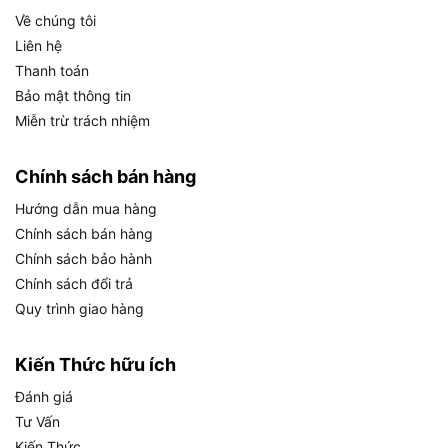
bền. Thiết kế công thái học giúp cầm nắm thoải
Về chúng tôi
mái, giảm mỏi tay khi sử dụng.
Liên hệ
Thanh toán
Ưu điểm nổi bật của búa đóng đinh đầu dẹp
Bảo mật thông tin
Total THT715006
Miễn trừ trách nhiệm
Giá rẻ: Giá tốt nhất trong phân khúc dưới 100K
cho sản phẩm chính hãng.
Chính sách bán hàng
Độ bền cao: Thép rèn chịu lực tốt, dùng lâu dài.
Hướng dẫn mua hàng
Chính sách bán hàng
Tiện lợi: Nhẹ, dễ cầm, phù hợp nhiều công việc.
Chính sách bảo hành
Dễ bảo trì: Lau sạch là giữ được độ mới.
Chính sách đổi trả
Quy trình giao hàng
Chính sách bán hàng tại Chợ Tiêu
Dùng
Kiến Thức hữu ích
Chợ Tiêu Dùng
cam kết mang đến trải nghiệm
Đánh giá
mua sắm tuyệt vời với các sản phẩm chính hãng
Tư Vấn
và dịch vụ chuyên nghiệp:
Kiến Thức