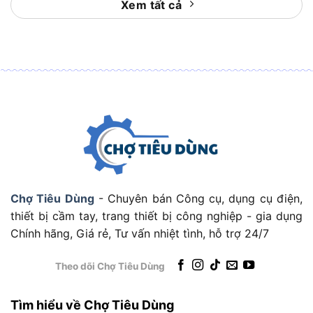
Xem tất cả
Búa đóng đinh đầu dẹp THT715006 Total nổi bật
với thiết kế đơn giản, chất liệu bền chắc, mang lại
hiệu quả cao với mức giá cực kỳ hợp lý.
Tính năng của búa đóng đinh đầu dẹp Total
THT715006
Đầu búa thép vuông, cứng cáp, đóng đinh chắc
chắn.
Cán nhựa bọc thép chống trơn, giảm rung khi
gõ.
Chợ Tiêu Dùng
- Chuyên bán Công cụ, dụng cụ điện,
thiết bị cầm tay, trang thiết bị công nghiệp - gia dụng
Trọng lượng nhẹ, dễ thao tác trong thời gian
Chính hãng, Giá rẻ, Tư vấn nhiệt tình, hỗ trợ 24/7
dài.
Theo dõi Chợ Tiêu Dùng
Thiết kế của búa đóng đinh đầu dẹp Total
Sản phẩm có đầu búa thép rèn hình vuông, cán
Tìm hiểu về Chợ Tiêu Dùng
thép bọc nhựa cao cấp chống trượt, đảm bảo độ