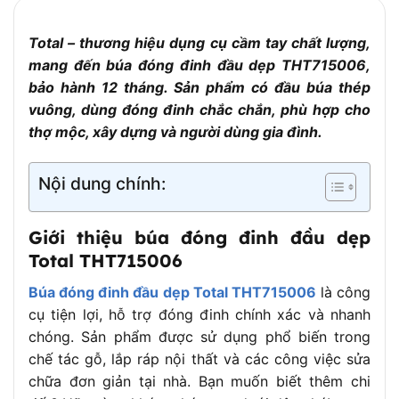
Đóng đinh, công việc cơ khí, xây
Ứng dụng
dựng
Total – thương hiệu dụng cụ cầm tay chất lượng,
Bảo hành
6 tháng
mang đến búa đóng đinh đầu dẹp THT715006,
Đóng gói
Thẻ giấy hoặc hộp tiêu chuẩn
bảo hành 12 tháng. Sản phẩm có đầu búa thép
vuông, dùng đóng đinh chắc chắn, phù hợp cho
thợ mộc, xây dựng và người dùng gia đình.
Nội dung chính:
Giới thiệu búa đóng đinh đầu dẹp
Total THT715006
Búa đóng đinh đầu dẹp Total THT715006
là công
cụ tiện lợi, hỗ trợ đóng đinh chính xác và nhanh
chóng. Sản phẩm được sử dụng phổ biến trong
chế tác gỗ, lắp ráp nội thất và các công việc sửa
chữa đơn giản tại nhà. Bạn muốn biết thêm chi