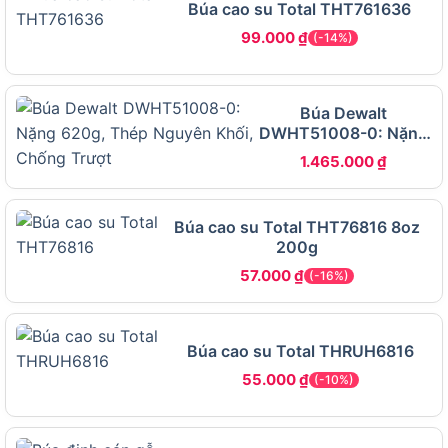
Búa cao su Total THT761636
dàng, không đòi hỏi kỹ năng phức tạp. Đây là
99.000
₫
(-14%)
dụng cụ cầm tay sẵn sàng dùng ngay, không cần
lắp đặt. Để đóng đinh, cầm chắc cán, đặt đinh vào
vị trí cần đóng, sau đó gõ đầu búa xuống bằng lực
Búa Dewalt
vừa đủ. Sau khi sử dụng xong, lau sạch và cất gọn
DWHT51008-0: Nặng
gàng.
620g, Thép Nguyên
1.465.000
₫
Khối, Chống Trượt
Hướng dẫn an toàn khi sử dụng sản phẩm
Búa cao su Total THT76816 8oz
Mang kính bảo hộ và găng tay để bảo vệ mắt,
200g
tay.
57.000
₫
(-16%)
Không gõ quá mạnh để tránh làm hỏng đinh
hoặc đầu búa.
Kiểm tra cán trước khi dùng, không sử dụng
Búa cao su Total THRUH6816
nếu bị nứt.
55.000
₫
(-10%)
Hướng dẫn bảo trì, bảo dưỡng để sản phẩm
bền lâu