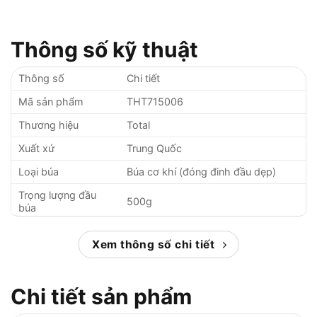
Thông số kỹ thuật
Thông số
Chi tiết
Mã sản phẩm
THT715006
Thương hiệu
Total
Xuất xứ
Trung Quốc
Loại búa
Búa cơ khí (đóng đinh đầu dẹp)
Trọng lượng đầu
500g
búa
Trọng lượng tổng
0.7kg
Xem thông số chi tiết
Chiều dài
320mm
Chất liệu đầu búa
Thép carbon 45#, xử lý nhiệt
Chi tiết sản phẩm
Tay cầm
Thiết kế ergonomic, chống trượt