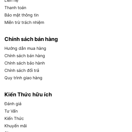
Liên hệ
dài, bạn nên lưu ý những điều sau đây:
Thanh toán
Bảo mật thông tin
Tránh kéo dây quá căng để không làm hỏng cơ
Miễn trừ trách nhiệm
chế khóa tự động.
Lau sạch dây thép sau khi dùng để loại bỏ bụi
Chính sách bán hàng
bẩn và hơi ẩm.
Hướng dẫn mua hàng
Bảo quản ở nơi khô thoáng, tránh nhiệt độ cao
Chính sách bán hàng
hoặc môi trường ẩm ướt.
Chính sách bảo hành
Chính sách đổi trả
Không để thước rơi mạnh để bảo vệ vỏ và dây
Quy trình giao hàng
bên trong.
Bảo dưỡng đúng cách giúp thước luôn hoạt động
Kiến Thức hữu ích
ổn định và bền lâu.
Đánh giá
Tư Vấn
Người dùng lý tưởng của thước cuộn
Kiến Thức
thép Bosch 1619Z000177 là ai?
Khuyến mãi