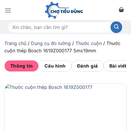
Bỏ
qua
nội
Tìm
dung
kiếm:
Trang chủ
/
Dụng cụ đo lường
/
Thước cuộn
/
Thước
cuộn thép Bosch 1619Z000177 5mx19mm
Thông tin
Cấu hình
Đánh giá
Bài viết