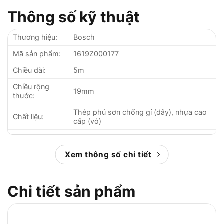
Thông số kỹ thuật
Thương hiệu:
Bosch
Mã sản phẩm:
1619Z000177
Chiều dài:
5m
Chiều rộng
19mm
thước:
Thép phủ sơn chống gỉ (dây), nhựa cao
Chất liệu:
cấp (vỏ)
Tiêu chuẩn:
Đạt chuẩn chất lượng quốc tế
Xuất xứ:
Xem thông số chi tiết
Trung Quốc
Bảo hành:
12 tháng
Chi tiết sản phẩm