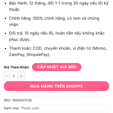
Bảo hành: 12 tháng, đổi 1-1 trong 30 ngày nếu lỗi kỹ
thuật.
Chính hãng: 100% chính hãng, có tem và chứng
nhận.
Đổi trả: 10 ngày nếu lỗi, hoàn tiền nếu không khắc
phục được.
Thanh toán: COD, chuyển khoản, ví điện tử (Momo,
ZaloPay, ShopeePay).
CẬP NHẬT GIÁ MỚI
Giá Tham Khảo:
Thước cuộn Bosch 1600A01V3S số lượng
MUA HÀNG TRÊN SHOPPE
SKU:
1600A01V3S
Danh mục:
Thước cuộn