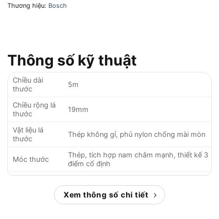
Thương hiệu:
Bosch
Thông số kỹ thuật
Chiều dài
5m
thước
Chiều rộng lá
19mm
thước
Vật liệu lá
Thép không gỉ, phủ nylon chống mài mòn
thước
Thép, tích hợp nam châm mạnh, thiết kế 3
Móc thước
điểm cố định
Nhựa ABS kết hợp cao su TPR chống va
Vỏ thước
đập, chống trượt
Xem thông số chi tiết
Độ chính xác
±0.2mm/m (theo tiêu chuẩn MID II của EU)