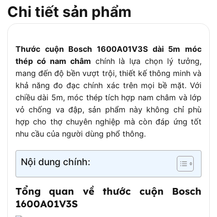
Trọng lượng
0.22kg
Chi tiết sản phẩm
Tính năng bổ
Khóa dừng tự động, dây đeo cổ tay, kẹp
sung
thắt lưng
Xanh dương – Đen (đặc trưng của Bosch
Màu sắc
Thước cuộn Bosch 1600A01V3S dài 5m móc
Professional)
thép có nam châm
chính là lựa chọn lý tưởng,
mang đến độ bền vượt trội, thiết kế thông minh và
khả năng đo đạc chính xác trên mọi bề mặt. Với
chiều dài 5m, móc thép tích hợp nam châm và lớp
vỏ chống va đập, sản phẩm này không chỉ phù
hợp cho thợ chuyên nghiệp mà còn đáp ứng tốt
nhu cầu của người dùng phổ thông.
Nội dung chính:
Tổng quan về thước cuộn Bosch
1600A01V3S