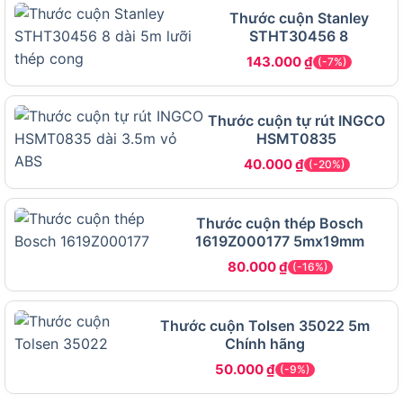
Thước cuộn Stanley
Móc thép tích hợp nam châm mạnh
STHT30456 8
Móc thước được làm từ thép cứng, thiết kế với
3
143.000
₫
(-7%)
điểm cố định
(trái, phải và giữa) để đảm bảo độ
chính xác khi đo từ các góc khác nhau. Đặc biệt,
nam châm neodymium mạnh
được gắn ở móc
Thước cuộn tự rút INGCO
HSMT0835
thước cho phép cố định chắc chắn trên bề mặt
40.000
₫
kim loại như dầm thép, ống sắt hoặc khung máy.
(-20%)
Điều này cực kỳ hữu ích khi bạn cần đo một mình
mà không có người hỗ trợ giữ đầu thước.
Thước cuộn thép Bosch
1619Z000177 5mx19mm
Lá thước thép phủ nylon chống mài mòn
80.000
₫
(-16%)
Lá thước được chế tạo từ thép không gỉ với lớp
phủ nylon dày, giúp tăng độ bền gấp 2 lần so với
các thước cuộn thông thường. Lớp phủ này không
Thước cuộn Tolsen 35022 5m
Chính hãng
chỉ chống mài mòn mà còn bảo vệ thước khỏi gỉ
50.000
₫
sét khi sử dụng trong điều kiện ẩm ướt. Các vạch
(-9%)
đo được in bằng công nghệ laser hiện đại, đảm