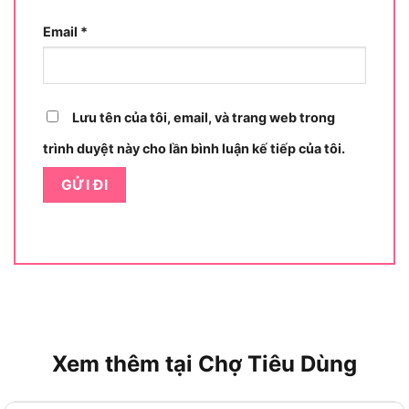
Email
*
Lưu tên của tôi, email, và trang web trong
trình duyệt này cho lần bình luận kế tiếp của tôi.
Những tính năng nổi trội của thước cuộn Bosch
1600A01V3S
Thước cuộn Bosch 1600A01V3S không chỉ là một
công cụ đo lường thông thường mà còn được tích
hợp nhiều tính năng tiên tiến, giúp nó vượt xa các
Xem thêm tại Chợ Tiêu Dùng
sản phẩm cùng phân khúc. Dưới đây là những
điểm nổi bật làm nên giá trị của sản phẩm này.