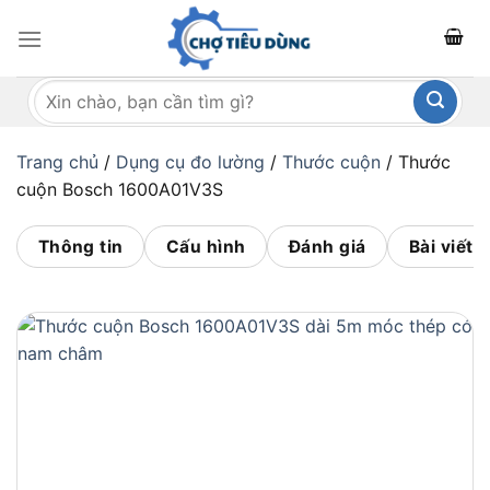
Bỏ
qua
nội
Tìm
dung
kiếm:
Trang chủ
/
Dụng cụ đo lường
/
Thước cuộn
/
Thước
cuộn Bosch 1600A01V3S
Thông tin
Cấu hình
Đánh giá
Bài viết