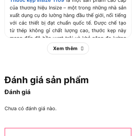
của thương hiệu Insize – một trong những nhà sản
xuất dụng cụ đo lường hàng đầu thế giới, nổi tiếng
với các thiết bị đạt chuẩn quốc tế. Được chế tạo
từ thép không gỉ chất lượng cao, thước kẹp này
mang đến độ bền vượt trội và khả năng đo lường
chính xác trong nhiều điều kiện làm việc khác
Xem thêm
nhau.
Thước kẹp Insize 1109 được thiết kế với
thanh
trượt mượt mà
và
vạch khắc laser
rõ nét, giúp
Đánh giá sản phẩm
người dùng dễ dàng đọc kết quả ngay cả trong
điều kiện ánh sáng yếu. Sản phẩm đi kèm hộp
Đánh giá
đựng nhựa cứng, bảo vệ thước khỏi va đập và bụi
bẩn, phù hợp cho các môi trường làm việc khắc
Chưa có đánh giá nào.
nghiệt như xưởng cơ khí hoặc công trường.
Vậy điều gì khiến Insize 1109 nổi bật hơn so với
các thước kẹp khác trên thị trường? Hãy cùng đi