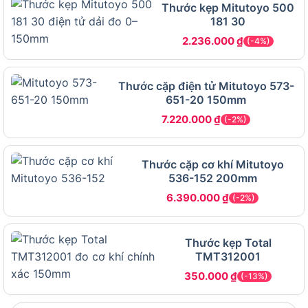
Đo ngoài
: Đo kích thước đường kính hoặc chiều
Thước kẹp Mitutoyo 500
dài của các vật thể như bu-lông, ống thép.
181 30
2.236.000
₫
Đo trong
: Đo đường kính trong của ống hoặc lỗ
(-4%)
khoan.
Đo độ sâu
: Kiểm tra độ sâu của các khe hở
Thước cặp điện tử Mitutoyo 573-
651-20 150mm
hoặc rãnh, nhờ thanh đo độ sâu tích hợp.
7.220.000
₫
(-2%)
Thanh trượt khóa tiện lợi
Thanh trượt được thiết kế mượt mà, kết hợp với
Thước cặp cơ khí Mitutoyo
khóa vặn
giúp cố định kết quả đo, tránh sai lệch
536-152 200mm
khi di chuyển thước. Điều này đặc biệt hữu ích khi
6.390.000
₫
(-2%)
đo các chi tiết nhỏ hoặc phức tạp, đảm bảo độ
chính xác tuyệt đối.
Thước kẹp Total
Dễ đọc và sử dụng
TMT312001
350.000
₫
Vạch khắc laser trên thước có độ rõ nét cao, giúp
(-13%)
người dùng đọc kết quả nhanh chóng mà không