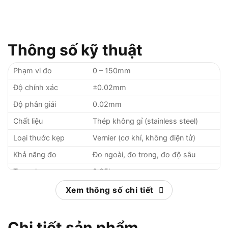
Thông số kỹ thuật
Phạm vi đo
0 – 150mm
Độ chính xác
±0.02mm
Độ phân giải
0.02mm
Chất liệu
Thép không gỉ (stainless steel)
Loại thước kẹp
Vernier (cơ khí, không điện tử)
Khả năng đo
Đo ngoài, đo trong, đo độ sâu
Trọng lượng
0.35kg
Kích thước tổng thể
230 x 80 x 15mm (dài x rộng x dày)
Xem thông số chi tiết
Tính năng bổ sung
Thanh trượt khóa, thước đo độ sâu
Chi tiết sản phẩm