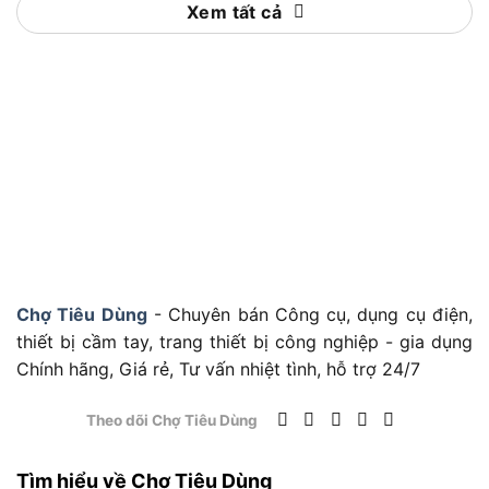
cần căng mắt. Ngoài ra, thiết kế nhẹ (0.35kg) và
Xem tất cả
kích thước nhỏ gọn (230mm) giúp bạn dễ dàng
mang theo hoặc thao tác trong không gian hẹp.
Nhưng thước kẹp Insize 1109 phù hợp với những ai
và được sử dụng trong những trường hợp nào?
Hãy cùng tìm hiểu trong phần tiếp theo.
Đối tượng sử dụng và ứng dụng thực tế
của Thước kẹp Insize 1109
Chợ Tiêu Dùng
- Chuyên bán Công cụ, dụng cụ điện,
thiết bị cầm tay, trang thiết bị công nghiệp - gia dụng
Đối tượng sử dụng và ứng dụng thực tế của Thước kẹp
Chính hãng, Giá rẻ, Tư vấn nhiệt tình, hỗ trợ 24/7
Insize 1109
Theo dõi Chợ Tiêu Dùng
Thước kẹp Insize 1109 được thiết kế để đáp ứng
nhu cầu đa dạng của nhiều nhóm người dùng, từ
Tìm hiểu về Chợ Tiêu Dùng