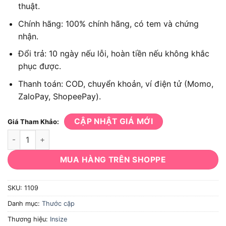
thuật.
Chính hãng: 100% chính hãng, có tem và chứng
nhận.
Đổi trả: 10 ngày nếu lỗi, hoàn tiền nếu không khắc
phục được.
Thanh toán: COD, chuyển khoản, ví điện tử (Momo,
ZaloPay, ShopeePay).
CẬP NHẬT GIÁ MỚI
Giá Tham Khảo:
Thước kẹp Insize 1109 số lượng
MUA HÀNG TRÊN SHOPPE
SKU:
1109
Danh mục:
Thước cặp
Thương hiệu:
Insize