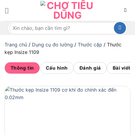
Bỏ
qua
nội
Tìm
dung
kiếm:
Trang chủ
/
Dụng cụ đo lường
/
Thước cặp
/
Thước
kẹp Insize 1109
Thông tin
Cấu hình
Đánh giá
Bài viết