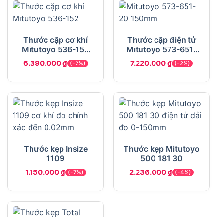
Thước cặp cơ khí
Thước cặp điện tử
Mitutoyo 536-152
Mitutoyo 573-651-
200mm
20 150mm
6.390.000
₫
7.220.000
₫
(-2%)
(-2%)
Thước kẹp Insize
Thước kẹp Mitutoyo
1109
500 181 30
1.150.000
₫
2.236.000
₫
(-7%)
(-4%)