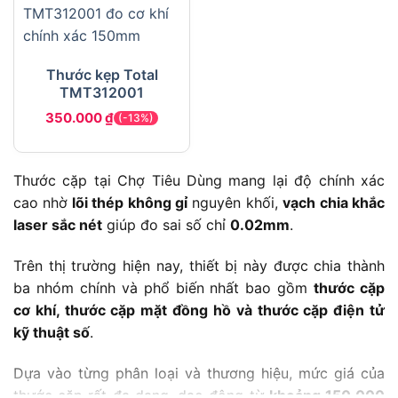
Thước kẹp Total
TMT312001
350.000
₫
(-13%)
Thước cặp tại Chợ Tiêu Dùng mang lại độ chính xác
cao nhờ
lõi thép không gỉ
nguyên khối,
vạch chia khắc
laser sắc nét
giúp đo sai số chỉ
0.02mm
.
Trên thị trường hiện nay, thiết bị này được chia thành
ba nhóm chính và phổ biến nhất bao gồm
thước cặp
cơ khí, thước cặp mặt đồng hồ và thước cặp điện tử
kỹ thuật số
.
Dựa vào từng phân loại và thương hiệu, mức giá của
thước cặp rất đa dạng, dao động từ
khoảng 150.000