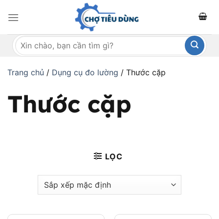
Bỏ
qua
nội
Tìm
dung
kiếm:
Trang chủ
/
Dụng cụ đo lường
/
Thước cặp
Thước cặp
LỌC