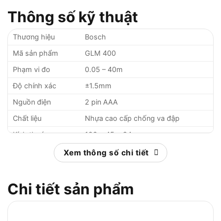
Thông số kỹ thuật
Thương hiệu
Bosch
Mã sản phẩm
GLM 400
Phạm vi đo
0.05 – 40m
Độ chính xác
±1.5mm
Nguồn điện
2 pin AAA
Chất liệu
Nhựa cao cấp chống va đập
Kích thước
106 x 45 x 24mm
Trọng lượng
100g
Xem thông số chi tiết
Xuất xứ
Malaysia
Bảo hành
6 tháng
Chi tiết sản phẩm