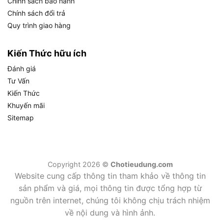
Chính sách bảo hành
thương hiệu Bosch là lựa chọn lý tưởng cho các
Chính sách đổi trả
dự án đòi hỏi độ chính xác cao.
Quy trình giao hàng
Những lưu ý quan trọng khi sử dụng máy đo khoảng
Kiến Thức hữu ích
cách GLM 400
Ngoài ra, để đảm bảo máy đo khoảng cách GLM
Đánh giá
400 hoạt động bền bỉ và hiệu quả, bạn cần chú ý:
Tư Vấn
Kiến Thức
Tránh hướng tia laser vào mắt người để đảm
Khuyến mãi
bảo an toàn.
Sitemap
Giữ ống kính laser sạch sẽ, lau nhẹ sau khi sử
dụng để tránh bụi bám.
Không dùng máy trong môi trường quá ẩm
Copyright 2026 ©
Chotieudung.com
hoặc ngập nước vượt mức IP54.
Website cung cấp thông tin tham khảo về thông tin
sản phẩm và giá, mọi thông tin được tổng hợp từ
Tháo pin nếu không sử dụng lâu để tránh rò rỉ
nguồn trên internet, chúng tôi không chịu trách nhiệm
và hỏng máy.
về nội dung và hình ảnh.