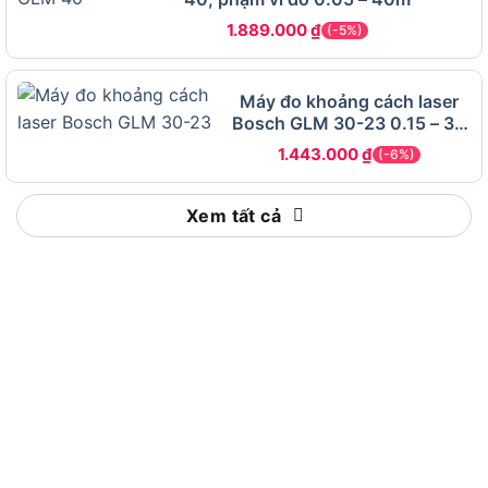
và lập kế hoạch không gian.
1.889.000
₫
(-5%)
Đo gián tiếp: Đo chiều cao hoặc khoảng cách
khó tiếp cận bằng công nghệ laser.
Máy đo khoảng cách laser
Bosch GLM 30-23 0.15 – 30
Ứng dụng ngoài trời: Đo đạc hiệu quả trong
m
1.443.000
₫
phạm vi 40m với độ sai số thấp.
(-6%)
Lưu trữ dữ liệu: Ghi nhớ tối đa 15 phép đo để
Xem tất cả
so sánh hoặc báo cáo.
Máy đo khoảng cách GLM 400 giúp đơn giản hóa
các nhiệm vụ đo lường phức tạp. Đây là thiết bị
không thể thiếu cho công việc chuyên nghiệp.
Điểm mạnh vượt trội của máy đo khoảng cách Bosch
GLM 400
Hơn nữa, máy đo khoảng cách bằng laser đến từ
thương hiệu Bosch này gây ấn tượng với hiệu suất