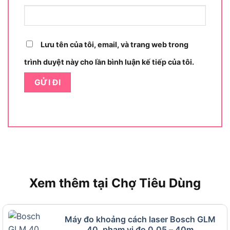
trội trong mọi điều kiện làm việc.
Công dụng thực tiễn của máy đo khoảng
Lưu tên của tôi, email, và trang web trong
cách GLM 400
trình duyệt này cho lần bình luận kế tiếp của tôi.
Công dụng thực tiễn của máy đo khoảng cách GLM
400
Trước hết,
máy đo khoảng cách
laser Bosch này là
giải pháp tối ưu để thay thế các phương pháp đo
thủ công, mang lại kết quả chính xác trong thời
gian ngắn.
Xem thêm tại Chợ Tiêu Dùng
Đo khoảng cách công trình: Xác định chiều dài,
chiều rộng trong xây dựng nhanh chóng.
Máy đo khoảng cách laser Bosch GLM
Tính diện tích, thể tích: Hỗ trợ thiết kế nội thất
40, phạm vi đo 0.05 – 40m