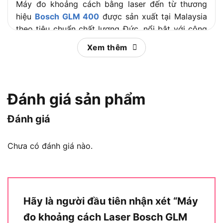
Máy đo khoảng cách bằng laser đến từ thương
hiệu
Bosch GLM 400
được sản xuất tại Malaysia
theo tiêu chuẩn chất lượng Đức, nổi bật với công
nghệ laser hiện đại và màn hình màu sắc nét. Với
Xem thêm
khả năng đo khoảng cách, diện tích, thể tích trong
phạm vi 40m, thiết bị mang lại kết quả nhanh
chóng, chính xác. Khi mua tại Chotieudung, bạn
được bảo hành 6 tháng chính hãng, đảm bảo sự
Đánh giá sản phẩm
yên tâm khi sử dụng.
Đánh giá
Ứng dụng và lợi ích nổi bật của máy đo
khoảng cách GLM 400
Chưa có đánh giá nào.
Hãy là người đầu tiên nhận xét “Máy
đo khoảng cách Laser Bosch GLM