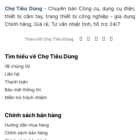
cao và thiết kế thông minh, đáp ứng nhu cầu của
Chợ Tiêu Dùng
- Chuyên bán Công cụ, dụng cụ điện,
người dùng hiện đại.
thiết bị cầm tay, trang thiết bị công nghiệp - gia dụng
Độ chính xác vượt trội: Sai số chỉ ±1.5mm nhờ
Chính hãng, Giá rẻ, Tư vấn nhiệt tình, hỗ trợ 24/7
công nghệ laser hiện đại.
Theo dõi Chợ Tiêu Dùng
Màn hình màu sắc nét: Dễ đọc kết quả ngay cả
trong điều kiện thiếu sáng.
Tìm hiểu về Chợ Tiêu Dùng
Thiết kế gọn nhẹ: Trọng lượng 100g, dễ mang
Về chúng tôi
theo và sử dụng mọi lúc mọi nơi.
Liên hệ
Chuyển đổi đơn vị linh hoạt: Mét, inch, feet chỉ
Thanh toán
với một nút bấm.
Bảo mật thông tin
Độ bền cao: Đạt chuẩn IP54, chống bụi và nước
Miễn trừ trách nhiệm
hiệu quả.
Chính sách bán hàng
Máy đo khoảng cách Bosch GLM 400 mang lại sự
Hướng dẫn mua hàng
tiện lợi và hiệu quả tối đa. Với những ưu điểm kể
Chính sách bán hàng
trên, máy đo khoảng cách bằng laser này đến từ