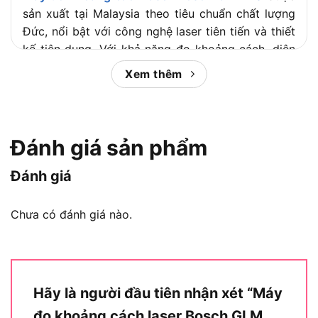
sản xuất tại Malaysia theo tiêu chuẩn chất lượng
Đức, nổi bật với công nghệ laser tiên tiến và thiết
kế tiện dụng. Với khả năng đo khoảng cách, diện
tích, thể tích trong phạm vi 0.05-40m, thiết bị này
Xem thêm
mang lại kết quả nhanh chóng và chính xác. Khi
mua tại Chotieudung, bạn nhận được bảo hành 6
tháng chính hãng, đảm bảo sự yên tâm khi sử
dụng.
Đánh giá sản phẩm
Hướng dẫn sử dụng máy đo khoảng
Đánh giá
cách laser GLM 40
Chưa có đánh giá nào.
Hãy là người đầu tiên nhận xét “Máy
đo khoảng cách laser Bosch GLM