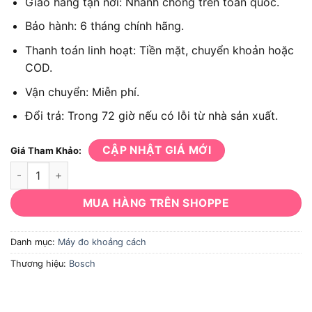
Giao hàng tận nơi: Nhanh chóng trên toàn quốc.
Bảo hành: 6 tháng chính hãng.
Thanh toán linh hoạt: Tiền mặt, chuyển khoản hoặc
COD.
Vận chuyển: Miễn phí.
Đổi trả: Trong 72 giờ nếu có lỗi từ nhà sản xuất.
CẬP NHẬT GIÁ MỚI
Giá Tham Khảo:
Máy đo khoảng cách laser Bosch GLM 40, phạm vi đo 0.05 - 4
MUA HÀNG TRÊN SHOPPE
Danh mục:
Máy đo khoảng cách
Thương hiệu:
Bosch