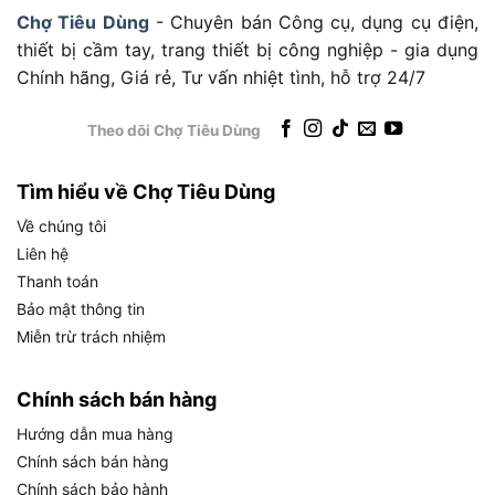
Pin bền bỉ: Cho phép đo liên tục hàng nghìn lần
Chợ Tiêu Dùng
- Chuyên bán Công cụ, dụng cụ điện,
với 2 pin AAA.
thiết bị cầm tay, trang thiết bị công nghiệp - gia dụng
Chính hãng, Giá rẻ, Tư vấn nhiệt tình, hỗ trợ 24/7
Máy đo khoảng cách laser Bosch mang lại sự tiện
lợi và hiệu quả tối đa. Sản phẩm này là thiết bị lý
Theo dõi Chợ Tiêu Dùng
tưởng cho các công việc đo lường cần độ chính
xác cao.
Tìm hiểu về Chợ Tiêu Dùng
Về chúng tôi
Lưu ý khi dùng máy đo khoảng cách
Liên hệ
laser GLM 40
Thanh toán
Bảo mật thông tin
Miễn trừ trách nhiệm
Chính sách bán hàng
Hướng dẫn mua hàng
Chính sách bán hàng
Chính sách bảo hành