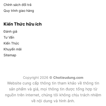
Chính sách đổi trả
Quy trình giao hàng
Kiến Thức hữu ích
Đánh giá
Tư Vấn
Kiến Thức
Khuyến mãi
Lưu ý khi dùng máy đo khoảng cách laser GLM 40
Sitemap
Ngoài ra, để đảm bảo máy đo khoảng cách laser
GLM 40 hoạt động ổn định và bền lâu, bạn cần
lưu ý:
Copyright 2026 ©
Chotieudung.com
Website cung cấp thông tin tham khảo về thông tin
Tránh hướng tia laser vào mắt người để đảm
sản phẩm và giá, mọi thông tin được tổng hợp từ
bảo an toàn.
nguồn trên internet, chúng tôi không chịu trách nhiệm
về nội dung và hình ảnh.
Giữ máy khô ráo, không sử dụng trong môi