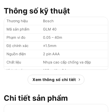
Thông số kỹ thuật
Thương hiệu
Bosch
Mã sản phẩm
GLM 40
Phạm vi đo
0.05 – 40m
Độ chính xác
±1.5mm
Nguồn điện
2 pin AAA
Chất liệu
Nhựa cao cấp chống va đập
Kích thước
105 x 41 x 24mm
Trọng lượng
90g
Xem thông số chi tiết
Xuất xứ
Malaysia
Bảo hành
6 tháng
Chi tiết sản phẩm