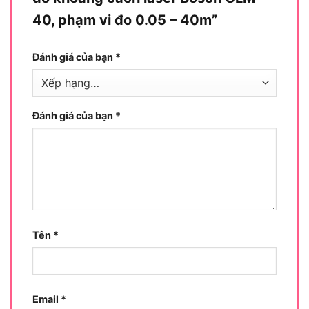
40, phạm vi đo 0.05 – 40m”
Đánh giá của bạn
*
Đánh giá của bạn
*
Hướng dẫn sử dụng máy đo khoảng cách laser GLM
40
Trước hết,
máy đo khoảng cách
Bosch có phạm vi
Tên
*
đo 0.05-40m rất dễ thao tác, giúp bạn đo lường
hiệu quả chỉ trong vài bước đơn giản.
Bật máy bằng nút nguồn, chờ màn hình hiển thị
Email
*