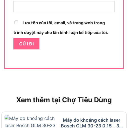
sẵn sàng.
Chọn chế độ đo (khoảng cách, diện tích hoặc
thể tích) qua các phím chức năng.
Lưu tên của tôi, email, và trang web trong
Hướng tia laser vào mục tiêu, giữ máy ổn định
trình duyệt này cho lần bình luận kế tiếp của tôi.
để đảm bảo chính xác.
Nhấn nút đo, kết quả sẽ hiển thị ngay trên màn
hình LCD rõ nét.
Tắt máy sau khi dùng để tiết kiệm pin và bảo
vệ thiết bị.
Máy đo khoảng cách laser GLM 40 giúp bạn đo
đạc nhanh gọn trong vài giây. Đây là công cụ tiết
kiệm thời gian và nâng cao hiệu suất công việc.
Xem thêm tại Chợ Tiêu Dùng
Ưu điểm máy đo khoảng cách laser
Bosch GLM 40 là gì?
Máy đo khoảng cách laser
Bosch GLM 30-23 0.15 – 30