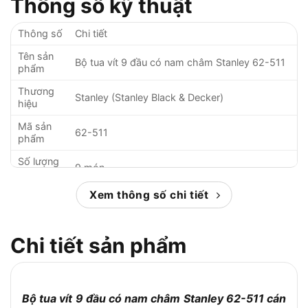
Thông số kỹ thuật
Thông số
Chi tiết
Tên sản
Bộ tua vít 9 đầu có nam châm Stanley 62-511
phẩm
Thương
Stanley (Stanley Black & Decker)
hiệu
Mã sản
62-511
phẩm
Số lượng
9 món
chi tiết
Xem thông số chi tiết
Loại tua
– 3 tua vít dẹp: 1/8 inch, 3/16 inch, 1/4 inch
vít
– 3 tua vít bake (Phillips): #0, #1, #2
Chi tiết sản phẩm
– 1 tua vít nhọn (Awl)
– 1 tua vít nạy ốc (Pry bar)
Bộ tua vít 9 đầu có nam châm Stanley 62-511 cán
– 1 tay cầm cao su