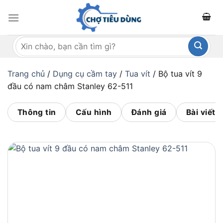
Bỏ
qua
nội
Tìm
dung
kiếm:
Trang chủ
/
Dụng cụ cầm tay
/
Tua vít
/
Bộ tua vít 9
đầu có nam châm Stanley 62-511
Thông tin
Cấu hình
Đánh giá
Bài viết