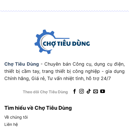
Tính năng mới
Cụ thể hơn, bộ tua vít được trang bị các thông số
và tính năng kỹ thuật sau:
Thành phần: Gồm 9 đầu vít (3 vít dẹp: 3mm,
5mm- Công nghệ: Sản xuất theo công nghệ Mỹ,
đạt tiêu chuẩn chất lượng USA.
Vật liệu: Đầu vít làm từ thép hợp kim mạ
Chợ Tiêu Dùng
- Chuyên bán Công cụ, dụng cụ điện,
chrome chống gỉ, cán cầm bọc nhựa cao cấp.
thiết bị cầm tay, trang thiết bị công nghiệp - gia dụng
Kích thước: Đầu vít dẹp (3mm, 5mm, 6mm), vít
Chính hãng, Giá rẻ, Tư vấn nhiệt tình, hỗ trợ 24/7
bake (PH0, PH1, PH2), vít nhọn, vít nạy ốc và 1
tay cầm.
Theo dõi Chợ Tiêu Dùng
Độ bền: Thép được xử lý nhiệt độ cao, chống
cong vênh, biến dạng khi chịu lực mạnh.
Tìm hiểu về Chợ Tiêu Dùng
Hộp đựng: Nhựa trong suốt, có khoang riêng
Về chúng tôi
cho từng chi tiết, kích thước 168 x 67 x 17 mm,
Liên hệ