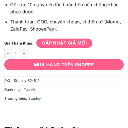
Đổi trả: 10 ngày nếu lỗi, hoàn tiền nếu không khắc
phục được.
Thanh toán: COD, chuyển khoản, ví điện tử (Momo,
ZaloPay, ShopeePay).
CẬP NHẬT GIÁ MỚI
Giá Tham Khảo:
Bộ tua vít 9 đầu có nam châm Stanley 62-511 số lượng
MUA HÀNG TRÊN SHOPPE
SKU:
Stanley 62-511
Danh mục:
Tua vít
Thương hiệu:
Stanley