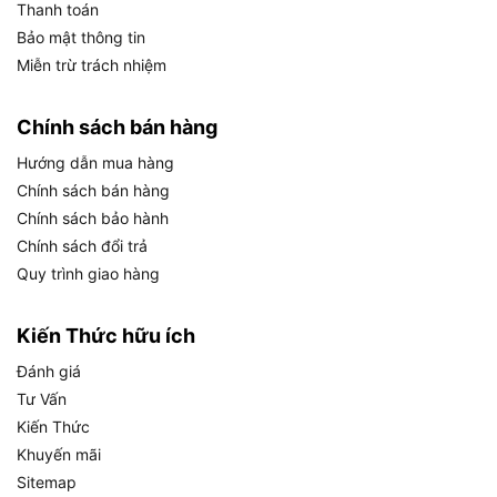
trọng lượng 300g.
Thanh toán
Bảo mật thông tin
Đặc biệt là, các đầu vít được gia công chính xác,
Miễn trừ trách nhiệm
đảm bảo không làm trầy xước bề mặt vật liệu, phù
hợp cho cả công việc đòi hỏi độ tinh tế. Tiếp theo,
Chính sách bán hàng
hãy tìm hiểu cách sử dụng sản phẩm đúng cách.
Hướng dẫn mua hàng
Hướng dẫn sử dụng Bộ tua vít
Chính sách bán hàng
Stanley 62-511
Chính sách bảo hành
Chính sách đổi trả
Quy trình giao hàng
Hướng dẫn sử dụng Bộ tua vít Stanley 62-511
Kiến Thức hữu ích
Các bước sử dụng cơ bản
Đánh giá
Để bắt đầu, bạn có thể thực hiện các bước sau để
Tư Vấn
sử dụng bộ tua vít hiệu quả:
Kiến Thức
Khuyến mãi
Lựa chọn đầu vít phù hợp: Xác định loại ốc vít
Sitemap