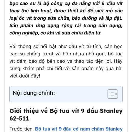
bọc cao su là bộ công cụ đa năng với 9 đầu vít
– Thân tua vít: Thép mạ chrome, xử lý nhiệt độ
Chất liệu
thay thế linh hoạt, được thiết kế để siết mở các
cao, chống gỉ và ăn mòn
loại ốc vít trong sửa chữa, bảo dưỡng và lắp đặt.
– Tay cầm: Nhựa cao cấp bọc cao su, chống
Sản phẩm ứng dụng rộng rãi trong dân dụng,
sốc, chống trơn trượt
công nghiệp, cơ khí và sửa chữa điện tử.
Đặc điểm
– Đầu tua vít có nam châm, hỗ trợ giữ ốc vít
nổi bật
chắc chắn
Với thông số nổi bật như đầu vít từ tính, cán bọc
– Thiết kế tay cầm vừa vặn, có khía chống trơn,
cao su chống trượt và hộp nhựa nhỏ gọn, bộ tua
tạo lực xoắn tối đa
vít đảm bảo độ bền cao và thao tác tiện lợi. Hãy
– Thân tròn, dễ thao tác
cùng khám phá chi tiết về sản phẩm này qua bài
viết dưới đây!
– Đầu tua vít thay thế linh hoạt, kết nối nhanh
gọn, chắc chắn
Trọng
Nội dung chính:
320 g
lượng
Hộp
Hộp nhựa trong suốt, nhỏ gọn, có ngăn riêng
Giới thiệu về Bộ tua vít 9 đầu Stanley
đựng
cho từng chi tiết
62-511
Ứng
Siết/mở ốc vít trong sửa chữa, bảo dưỡng, lắp
dụng
đặt dân dụng và công nghiệp
Trước tiên,
Bộ tua vít 9 đầu có nam châm Stanley