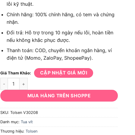
lỗi kỹ thuật.
Chính hãng: 100% chính hãng, có tem và chứng
nhận.
Đổi trả: Hỗ trợ trong 10 ngày nếu lỗi, hoàn tiền
nếu không khắc phục được.
Thanh toán: COD, chuyển khoản ngân hàng, ví
điện tử (Momo, ZaloPay, ShopeePay).
CẬP NHẬT GIÁ MỚI
Giá Tham Khảo:
Tua vít cách điện Tolsen V30208 số lượng
MUA HÀNG TRÊN SHOPPE
SKU:
Tolsen V30208
Danh mục:
Tua vít
Thương hiệu:
Tolsen