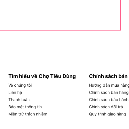
a chữa đơn giản tại nhà như lắp đặt đèn, thay ổ cắm
và tính năng nổi bật khiến Tolsen V30208 trở nên
208 có đặc điểm gì nổi bật?
 V30208 có đặc điểm gì nổi bật
Tìm hiểu về Chợ Tiêu Dùng
Chính sách bán
ó đặc điểm gì nổi bật và sở hữu những tính năng gì
Về chúng tôi
Hướng dẫn mua hàn
Liên hệ
Chính sách bán hàng
Thanh toán
Chính sách bảo hành
Bảo mật thông tin
Chính sách đổi trả
Miễn trừ trách nhiệm
Quy trình giao hàng
 độc đáo và các đặc điểm vượt trội, đáp ứng nhu cầu