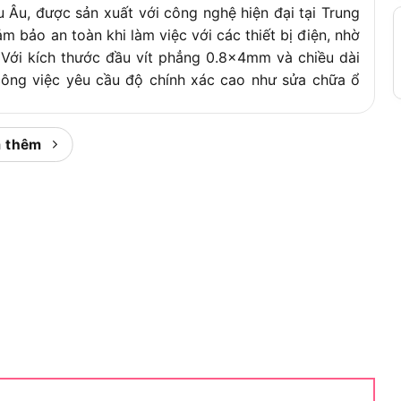
u Âu, được sản xuất với công nghệ hiện đại tại Trung
 bảo an toàn khi làm việc với các thiết bị điện, nhờ
 Với kích thước đầu vít phẳng 0.8x4mm và chiều dài
công việc yêu cầu độ chính xác cao như sửa chữa ổ
ng tìm hiểu công dụng cụ thể mà Tolsen V30208 mang
 thêm
 cách điện Tolsen V30208
 vít cách điện Tolsen V30208
điện Tolsen V30208 và xem những ai là người nên sở
 tủ đồ nghề của mình nhé.