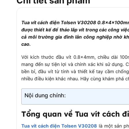
Chi tiết sản phẩm
Ứng dụng
Sửa chữa điệ
Xuất xứ
Trung Quố
Tua vít cách điện Tolsen V30208 0.8x4x100mm 
Tiêu chuẩn chất lượng
Đáp ứng ti
được thiết kế để tháo lắp vít trong các công v
cả môi trường gia đình lẫn công nghiệp nhờ kh
cao.
Với kích thước đầu vít 0.8x4mm, chiều dài 1
mang đến sự tiện lợi và chính xác khi sử dụng. 
bền bỉ, đầu vít từ tính và thiết kế tay cầm chốn
nhiều điều kiện khác nhau. Hãy cùng khám phá chi
Nội dung chính:
Tổng quan về Tua vít cách đ
Tua vít cách điện Tolsen V30208
là một sản ph