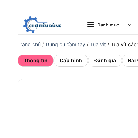
Bỏ
qua
nội
Danh mục
dung
Trang chủ
/
Dụng cụ cầm tay
/
Tua vít
/
Tua vít cá
Thông tin
Cấu hình
Đánh giá
Bài 