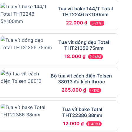
Tua vít bake 144/T Total
THT2246 5x100mm
22.000
₫
(-21%)
Tua vít đóng dẹp Total
THT21356 75mm
18.000
₫
(-14%)
Bộ tua vít cách điện Tolsen
38013 đủ kích thước
265.000
₫
(-1%)
Tua vít bake Total
THT22386 38mm
12.000
₫
(-40%)