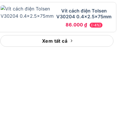
Vít cách điện Tolsen
V30204 0.4×2.5x75mm
86.000
₫
(-4%)
Xem tất cả