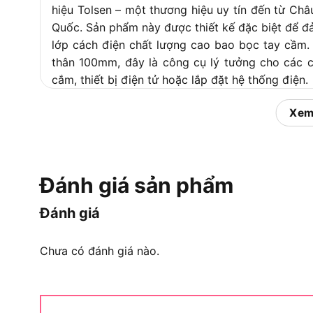
hiệu Tolsen – một thương hiệu uy tín đến từ Châ
Quốc. Sản phẩm này được thiết kế đặc biệt để đảm
lớp cách điện chất lượng cao bao bọc tay cầm.
thân 100mm, đây là công cụ lý tưởng cho các 
cắm, thiết bị điện tử hoặc lắp đặt hệ thống điện.
Để hiểu rõ hơn về giá trị của sản phẩm, hãy cù
Xem
lại trong phần tiếp theo.
Công dụng chính của Tua vít
Đánh giá sản phẩm
Đánh giá
Công dụng chính của Tua
Chưa có đánh giá nào.
Cùng tìm hiểu về công dụng chính của vít cách 
hữu ngày cho mình một bộ vít Tolsen V30208 cho
Công dụng chính là gì?