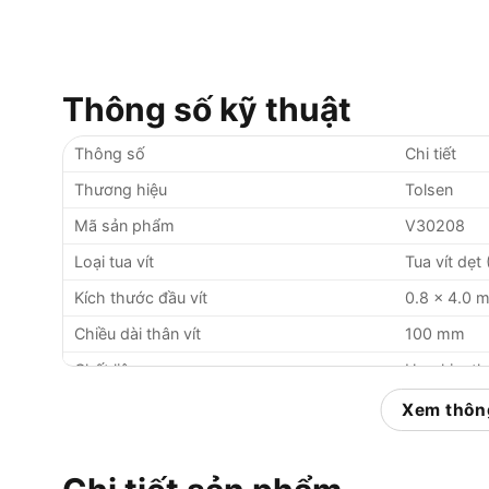
Thông số kỹ thuật
Thông số
Chi tiết
Thương hiệu
Tolsen
Mã sản phẩm
V30208
Loại tua vít
Tua vít dẹt 
Kích thước đầu vít
0.8 x 4.0 
Chiều dài thân vít
100 mm
Chất liệu
Hợp kim th
Tay cầm
Nhựa cách 
Xem thông
Đặc điểm cách điện
Chuẩn VDE,
Chống gỉ sét
Có, nhờ lớ