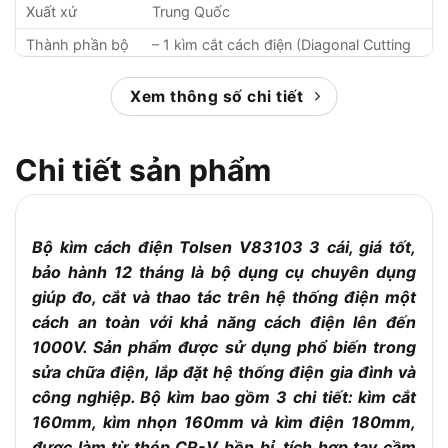
Xuất xứ
Trung Quốc
Thành phần bộ
– 1 kìm cắt cách điện (Diagonal Cutting
sản phẩm
Pliers)
Xem thông số chi tiết
– 1 kìm mũi nhọn cách điện (Long Nose
Pliers)
– 1 kìm điện cách điện (Combination
Chi tiết sản phẩm
Pliers)
Kích thước
– Kìm cắt: 160 mm (6 inch)
– Kìm mũi nhọn: 200 mm (8 inch)
Bộ kìm cách điện Tolsen V83103 3 cái, giá tốt,
– Kìm điện: 180 mm (7 inch)
bảo hành 12 tháng là bộ dụng cụ chuyên dụng
giúp đo, cắt và thao tác trên hệ thống điện một
Thép hợp kim Cr-V (Chrome Vanadium),
Chất liệu
mạ niken chống gỉ
cách an toàn với khả năng cách điện lên đến
1000V. Sản phẩm được sử dụng phổ biến trong
Nhựa cách điện, chống trơn trượt, đạt
Tay cầm
tiêu chuẩn an toàn 1000V
sửa chữa điện, lắp đặt hệ thống điện gia đình và
công nghiệp. Bộ kìm bao gồm 3 chi tiết: kìm cắt
Điện áp cách
1000V (theo tiêu chuẩn VDE hoặc IEC)
điện
160mm, kìm nhọn 160mm và kìm điện 180mm,
được làm từ thép CR-V bền bỉ, tích hợp tay cầm