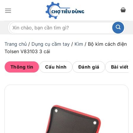
Bỏ
qua
nội
Tìm
dung
kiếm:
Trang chủ
/
Dụng cụ cầm tay
/
Kìm
/
Bộ kìm cách điện
Tolsen V83103 3 cái
Thông tin
Cấu hình
Đánh giá
Bài viết