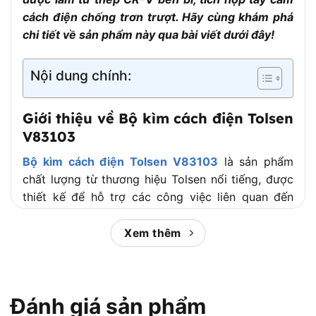
Cắt, kẹp, tuốt dây điện, sử dụng trong
Ứng dụng
ngành điện, cơ khí
cách điện chống trơn trượt. Hãy cùng khám phá
chi tiết về sản phẩm này qua bài viết dưới đây!
Đặc điểm nổi
– Lưỡi kìm sắc bén, bền bỉ
bật
Nội dung chính:
– Thiết kế ergonomics, dễ cầm nắm
– Chống gỉ sét, chịu lực tốt
Giới thiệu về Bộ kìm cách điện Tolsen
Khoảng 0.6 – 0.8 kg (tổng bộ 3 cái, ước
Trọng lượng
lượng)
V83103
Vỉ nhựa cứng hoặc hộp đựng chuyên
Bộ kìm cách điện Tolsen V83103
là sản phẩm
Đóng gói
dụng
chất lượng từ thương hiệu Tolsen nổi tiếng, được
thiết kế để hỗ trợ các công việc liên quan đến
điện một cách an toàn và hiệu quả. Với khả năng
cách điện lên đến 1000V, bộ kìm này đảm bảo an
Xem thêm
toàn tối đa cho người dùng khi thao tác trên dây
điện sống. Để hiểu rõ hơn về công dụng của sản
phẩm, hãy cùng tìm hiểu phần tiếp theo.
Đánh giá sản phẩm