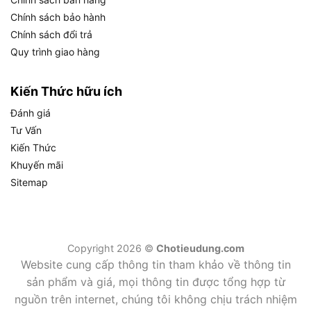
Chính sách bảo hành
Chính sách đổi trả
Quy trình giao hàng
Kiến Thức hữu ích
Đánh giá
Tư Vấn
Kiến Thức
Khuyến mãi
Sitemap
Hướng dẫn sử dụng Bộ kìm cách điện Tolsen V83103
Tham khảo hướng dẫn sử dụng chi tiết và cách
Copyright 2026 ©
Chotieudung.com
thức để bảo dưỡng thiết bị
dụng cụ đóng vặn
này
Website cung cấp thông tin tham khảo về thông tin
để sử dụng được lâu dài nhé.
sản phẩm và giá, mọi thông tin được tổng hợp từ
nguồn trên internet, chúng tôi không chịu trách nhiệm
Hướng dẫn sử dụng cơ bản