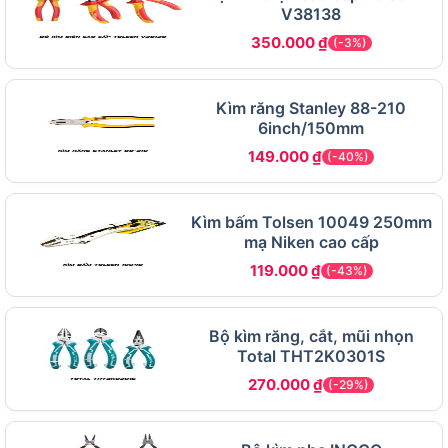
V38138
350.000
₫
(-3%)
Kìm răng Stanley 88-210
6inch/150mm
149.000
₫
(-40%)
Kìm bấm Tolsen 10049 250mm
mạ Niken cao cấp
119.000
₫
(-43%)
Đặc điểm và tính năng của Bộ kìm cách điện Tolsen
Bộ kìm răng, cắt, mũi nhọn
V83103
Total THT2K0301S
270.000
₫
(-29%)
Bộ kìm cách điện Tolsen V83103 sở hữu những
đặc điểm và tính năng nổi bật sau đây: