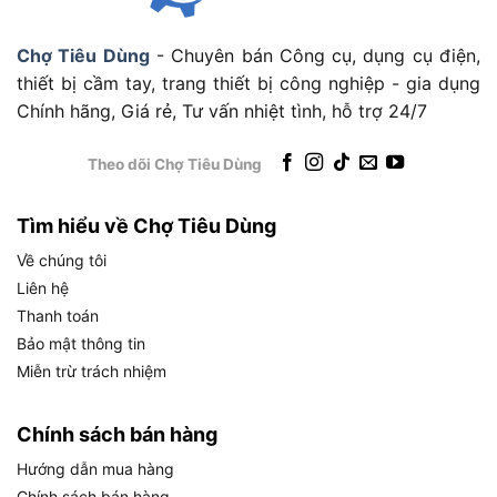
với lưỡi sắc bén, lực cắt mạnh mẽ.
Chợ Tiêu Dùng
- Chuyên bán Công cụ, dụng cụ điện,
Kìm nhọn 160mm: Độ chính xác cao, phù hợp
thiết bị cầm tay, trang thiết bị công nghiệp - gia dụng
để kẹp giữ hoặc thao tác chi tiết nhỏ.
Chính hãng, Giá rẻ, Tư vấn nhiệt tình, hỗ trợ 24/7
Kìm điện 180mm: Đa năng, vừa cắt vừa tuốt
dây, tối ưu cho nhiều công việc.
Theo dõi Chợ Tiêu Dùng
Khả năng cách điện: Đạt tiêu chuẩn VDE, chịu
được điện áp 1000V, đảm bảo an toàn tuyệt
Tìm hiểu về Chợ Tiêu Dùng
đối.
Về chúng tôi
Liên hệ
Hướng dẫn sử dụng Bộ kìm cách điện
Thanh toán
Tolsen V83103
Bảo mật thông tin
Miễn trừ trách nhiệm
Chính sách bán hàng
Hướng dẫn mua hàng
Chính sách bán hàng