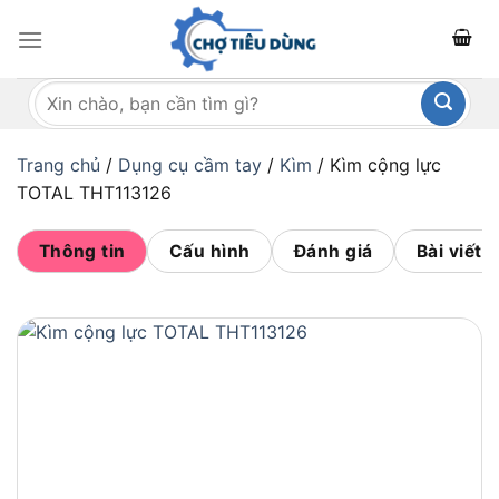
Bỏ
qua
nội
Tìm
dung
kiếm:
Trang chủ
/
Dụng cụ cầm tay
/
Kìm
/
Kìm cộng lực
TOTAL THT113126
Thông tin
Cấu hình
Đánh giá
Bài viết