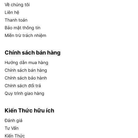
Về chúng tôi
Liên hệ
Thanh toán
Bảo mật thông tin
Miễn trừ trách nhiệm
Chính sách bán hàng
Hướng dẫn mua hàng
Chính sách bán hàng
Chính sách bảo hành
Chính sách đổi trả
Ứng Dụng Thực Tế Của Kìm Cộng Lực TOTAL
Quy trình giao hàng
THT113126
Kiến Thức hữu ích
Kìm cộng lực TOTAL THT113126 được thiết kế để
Đánh giá
đáp ứng nhu cầu đa dạng trong nhiều ngành nghề
Tư Vấn
và môi trường làm việc khác nhau. Dưới đây là
Kiến Thức
các ứng dụng thực tế và đối tượng phù hợp với