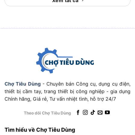
Xem tất cả
nhân gây ăn mòn như độ ẩm, hóa chất hoặc môi
trường ngoài trời. Điều này đảm bảo kìm luôn giữ
được độ sắc bén và hiệu suất ổn định ngay cả khi
sử dụng trong điều kiện thời tiết khắc nghiệt.
Những tính năng này làm cho TOTAL THT113126
trở thành công cụ lý tưởng cho nhiều đối tượng và
mục đích sử dụng. Vậy sản phẩm này phù hợp với
ai và được ứng dụng trong những tình huống nào?
Hãy tiếp tục tìm hiểu.
Chợ Tiêu Dùng
- Chuyên bán Công cụ, dụng cụ điện,
Ứng Dụng Thực Tế Của Kìm Cộng Lực
thiết bị cầm tay, trang thiết bị công nghiệp - gia dụng
TOTAL THT113126
Chính hãng, Giá rẻ, Tư vấn nhiệt tình, hỗ trợ 24/7
Theo dõi Chợ Tiêu Dùng
Tìm hiểu về Chợ Tiêu Dùng