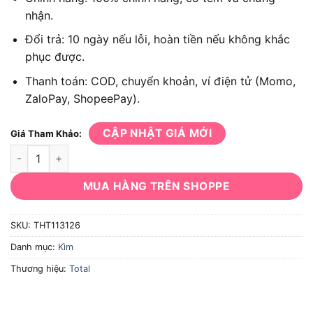
nhận.
Đổi trả: 10 ngày nếu lỗi, hoàn tiền nếu không khắc
phục được.
Thanh toán: COD, chuyển khoản, ví điện tử (Momo,
ZaloPay, ShopeePay).
CẬP NHẬT GIÁ MỚI
Giá Tham Khảo:
Kìm cộng lực TOTAL THT113126 số lượng
MUA HÀNG TRÊN SHOPPE
SKU:
THT113126
Danh mục:
Kìm
Thương hiệu:
Total