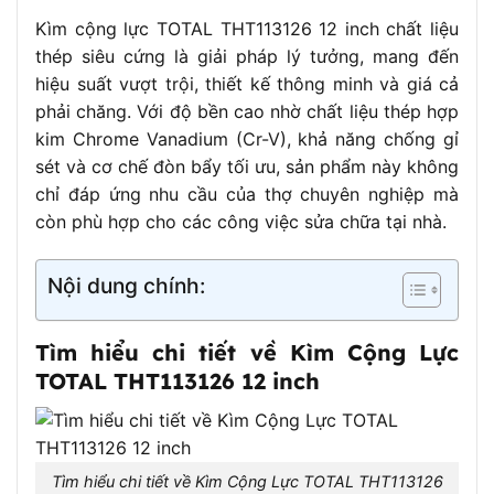
Bọc nhựa cao cấp, chống trơn trượt, thiết kế
Tay cầm
Kìm cộng lực TOTAL THT113126 12 inch chất liệu
ergonomic
thép siêu cứng là giải pháp lý tưởng, mang đến
Bảo hành
6 tháng
hiệu suất vượt trội, thiết kế thông minh và giá cả
phải chăng. Với độ bền cao nhờ chất liệu thép hợp
kim Chrome Vanadium (Cr-V), khả năng chống gỉ
sét và cơ chế đòn bẩy tối ưu, sản phẩm này không
chỉ đáp ứng nhu cầu của thợ chuyên nghiệp mà
còn phù hợp cho các công việc sửa chữa tại nhà.
Nội dung chính:
Tìm hiểu chi tiết về Kìm Cộng Lực
TOTAL THT113126 12 inch
Tìm hiểu chi tiết về Kìm Cộng Lực TOTAL THT113126