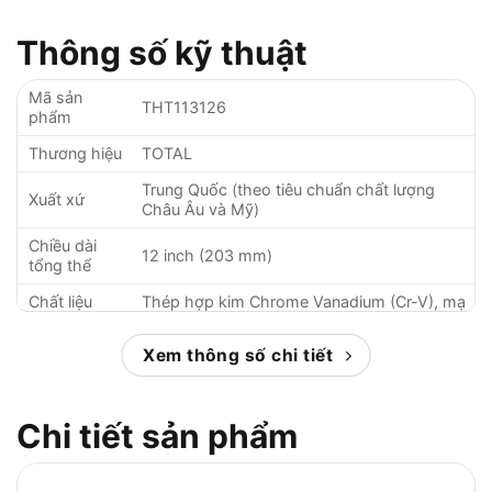
Thông số kỹ thuật
Mã sản
THT113126
phẩm
Thương hiệu
TOTAL
Trung Quốc (theo tiêu chuẩn chất lượng
Xuất xứ
Châu Âu và Mỹ)
Chiều dài
12 inch (203 mm)
tổng thể
Chất liệu
Thép hợp kim Chrome Vanadium (Cr-V), mạ
lưỡi kìm
Chrome chống gỉ
Xem thông số chi tiết
Độ cứng lưỡi
HRC 56-60
kìm
Khả năng
Dây thép, bu lông, xích sắt có đường kính tối
Chi tiết sản phẩm
cắt
đa 5 mm
Trọng lượng
1.4 kg