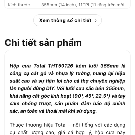
Kích thước
355mm (14 inch), 11TPI (11 răng trên mỗi
lưỡi cưa
inch)
Độ dày lưỡi
Xem thông số chi tiết
20mm
cưa
Chất liệu lưỡi
Thép cứng, chống mài mòn, không gỉ sét
Chi tiết sản phẩm
cưa
Nhựa ABS chống trượt, thiết kế cong vừa
Tay cầm
tay, bắt vít chắc chắn
Hộp cưa Total THT59126 kèm lưỡi 355mm là
Kích thước
300 x 140 x 80 mm
hộp nhựa
công cụ cắt gỗ và nhựa lý tưởng, mang lại hiệu
suất cao và sự tiện lợi cho cả thợ chuyên nghiệp
Trọng lượng
0.3kg
lẫn người dùng DIY. Với lưỡi cưa sắc bén 355mm,
Cưa gỗ, ống nhựa, cành cây nhỏ và các vật
Công dụng
khả năng cắt góc linh hoạt (90°, 45°, 22.5°) và tay
liệu tương tự
cầm chống trượt, sản phẩm đảm bảo độ chính
– Thiết kế nhỏ gọn, dễ mang theo và cất
xác, an toàn và thoải mái khi sử dụng.
giữ
– Lưỡi cưa sắc bén, không bị cong
Đặc điểm nổi
Thuộc thương hiệu Total – nổi tiếng với các dụng
vênh khi va chạm
bật
cụ chất lượng cao, giá cả hợp lý, hộp cưa này