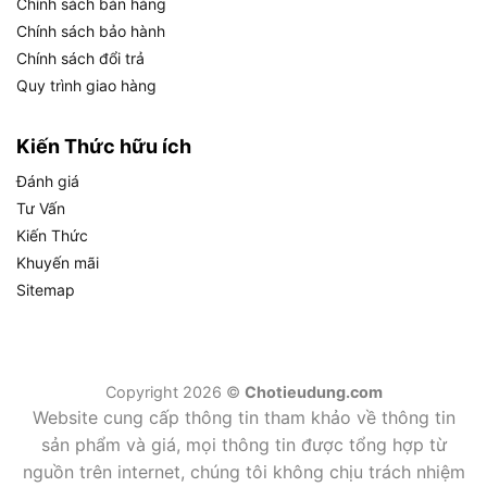
Chính sách bán hàng
Trọng lượng nhẹ: Chỉ 0.3kg, cho phép làm việc
Chính sách bảo hành
lâu mà không mỏi tay, phù hợp cho cả vị trí
Chính sách đổi trả
trên cao.
Quy trình giao hàng
Thông số kỹ thuật chi tiết
Kiến Thức hữu ích
Mã sản phẩm: THT59126.
Đánh giá
Thương hiệu: Total.
Tư Vấn
Kiến Thức
Xuất xứ: Trung Quốc.
Khuyến mãi
Kích thước lưỡi cưa: 355mm (14 inch), 11 TPI.
Sitemap
Độ dày lưỡi cưa: 20mm.
Kích thước hộp nhựa: 300 x 140 x 80mm.
Trọng lượng: 0.3kg.
Copyright 2026 ©
Chotieudung.com
Website cung cấp thông tin tham khảo về thông tin
Phụ kiện đi kèm: 1 lưỡi cưa 355mm, hộp nhựa,
sản phẩm và giá, mọi thông tin được tổng hợp từ
hướng dẫn sử dụng.
nguồn trên internet, chúng tôi không chịu trách nhiệm