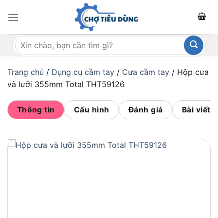
Bỏ
qua
nội
Tìm
dung
kiếm:
Trang chủ
/
Dụng cụ cầm tay
/
Cưa cầm tay
/
Hộp cưa
và lưỡi 355mm Total THT59126
Thông tin
Cấu hình
Đánh giá
Bài viết