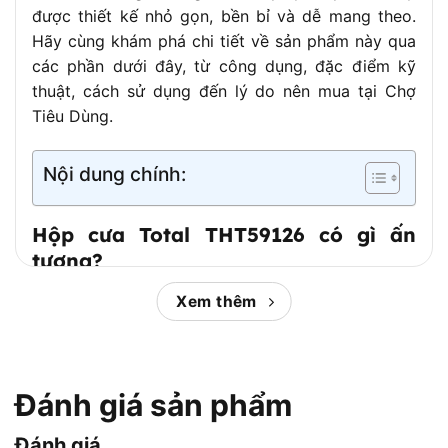
– Tay cầm chống trơn trượt, an toàn
được thiết kế nhỏ gọn, bền bỉ và dễ mang theo.
khi sử dụng
Hãy cùng khám phá chi tiết về sản phẩm này qua
Thời gian bảo
các phần dưới đây, từ công dụng, đặc điểm kỹ
6 tháng
hành
thuật, cách sử dụng đến lý do nên mua tại Chợ
Tiêu Dùng.
Nội dung chính:
Hộp cưa Total THT59126 có gì ấn
tượng?
Trước hết, hãy tìm hiểu lý do vì sao
Hộp cưa Total
Xem thêm
THT59126
được đánh giá cao. Sản phẩm được
sản xuất tại Trung Quốc theo tiêu chuẩn chất
lượng châu Âu, với khung cưa chắc chắn và lưỡi
cưa thép 355mm sắc bén, phù hợp để cắt gỗ, ống
Đánh giá sản phẩm
nhựa và vật liệu tương tự. Tay cầm nhựa chống
Đánh giá
trượt được thiết kế công thái học, cùng khả năng