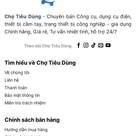
thông minh. Cụ thể, dưới đây là các đặc điểm và
thông số chi tiết:
Chợ Tiêu Dùng
- Chuyên bán Công cụ, dụng cụ điện,
Tính năng ưu việt của sản phẩm
thiết bị cầm tay, trang thiết bị công nghiệp - gia dụng
Chính hãng, Giá rẻ, Tư vấn nhiệt tình, hỗ trợ 24/7
Lưỡi cưa thép 355mm sắc bén: Với 11 TPI, lưỡi
cưa đảm bảo cắt mịn, chống mòn và không
Theo dõi Chợ Tiêu Dùng
cong vênh, phù hợp cho gỗ và nhựa.
Khả năng cắt góc linh hoạt: Hỗ trợ cắt 90°, 45°,
Tìm hiểu về Chợ Tiêu Dùng
và 22.5°, giúp tạo các đường cắt đa dạng, từ
thẳng đến góc đặc biệt.
Về chúng tôi
Liên hệ
Tay cầm chống trượt: Làm từ nhựa cao cấp,
Thanh toán
thiết kế công thái học với độ cong phù hợp, bắt
Bảo mật thông tin
vít chắc chắn, đảm bảo an toàn và thoải mái
Miễn trừ trách nhiệm
khi sử dụng.
Hộp nhựa tiện lợi: Kích thước 300 x 140 x
Chính sách bán hàng
80mm, giúp bảo quản và mang theo dễ dàng,
Hướng dẫn mua hàng
lý tưởng cho công việc di động.