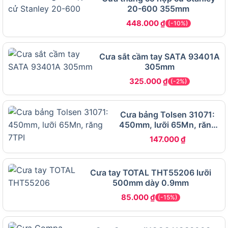
đồ thủ công.
20-600 355mm
448.000
₫
Người làm vườn: Tỉa cành cây nhỏ, cắt gỗ làm
(-10%)
hàng rào hoặc vật liệu trang trí sân vườn.
Người dùng DIY: Phù hợp cho các dự án tự làm
Cưa sắt cầm tay SATA 93401A
305mm
tại nhà, như chế tạo đồ gỗ hoặc sửa chữa đồ
gia dụng.
325.000
₫
(-2%)
Hộ gia đình: Hỗ trợ các công việc sửa chữa
nhỏ, cắt vật liệu trong nhà hoặc ngoài trời.
Cưa bảng Tolsen 31071:
450mm, lưỡi 65Mn, răng
Tiếp theo, hãy cùng tìm hiểu về các đặc điểm và
7TPI
147.000
₫
thông số kỹ thuật nổi bật của
dụng cụ cắt tỉa
này.
Đặc điểm nổi bật của Hộp cưa Total
Cưa tay TOTAL THT55206 lưỡi
THT59126 là gì?
500mm dày 0.9mm
85.000
₫
(-15%)