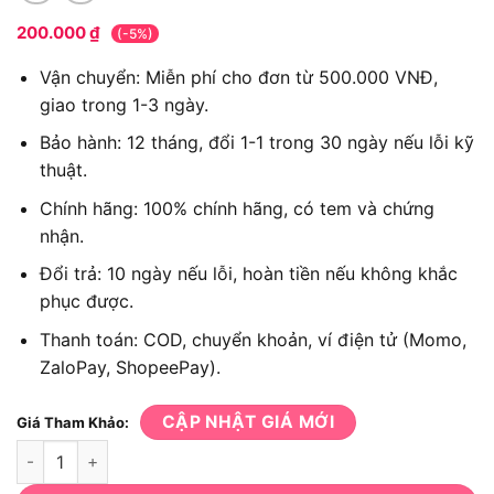
200.000
₫
(-5%)
Vận chuyển: Miễn phí cho đơn từ 500.000 VNĐ,
giao trong 1-3 ngày.
Bảo hành: 12 tháng, đổi 1-1 trong 30 ngày nếu lỗi kỹ
thuật.
Chính hãng: 100% chính hãng, có tem và chứng
nhận.
Đổi trả: 10 ngày nếu lỗi, hoàn tiền nếu không khắc
phục được.
Thanh toán: COD, chuyển khoản, ví điện tử (Momo,
ZaloPay, ShopeePay).
CẬP NHẬT GIÁ MỚI
Giá Tham Khảo:
Hộp cưa và lưỡi 355mm Total THT59126 số lượng