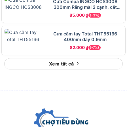
Cưa Compa INGCO HCS3008
300mm Răng mài 2 cạnh, cắt
nhanh
85.000
₫
(-3%)
Cưa cầm tay Total THT55166
400mm dày 0.9mm
82.000
₫
(-7%)
Xem tất cả
Đặc điểm nổi bật của Hộp cưa Total THT59126 là gì
Bên cạnh công dụng, Hộp cưa Total THT59126
được đánh giá cao nhờ chất liệu bền bỉ và thiết kế