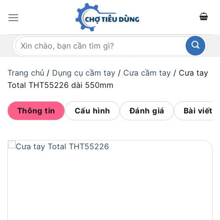
Bỏ
qua
nội
Tìm
dung
kiếm:
Trang chủ
/
Dụng cụ cầm tay
/
Cưa cầm tay
/
Cưa tay
Total THT55226 dài 550mm
Thông tin
Cấu hình
Đánh giá
Bài viết