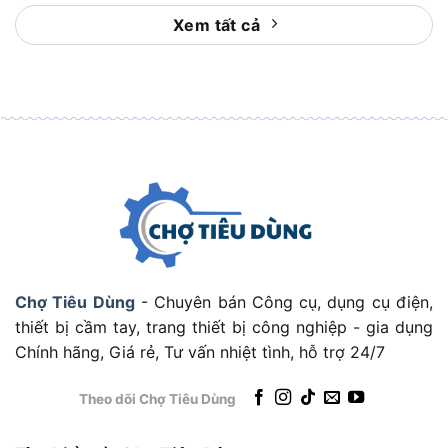
Thiết kế gọn nhẹ: Trọng lượng khoảng 0.4kg,
Xem tất cả
dễ mang theo, cất giữ hoặc treo tường, lý
tưởng cho cả công việc di động và tại chỗ.
Độ bền vượt trội: Chất liệu thép Mangan chống
gỉ sét, phù hợp sử dụng trong môi trường ẩm
ướt, đảm bảo tuổi thọ lâu dài.
Hiệu suất cắt tối ưu: Răng cưa 3 cạnh giúp cắt
nhanh, mịn, tiết kiệm sức và tạo đường cắt
thẩm mỹ trên gỗ và cành cây.
Thông số kỹ thuật chi tiết
Chợ Tiêu Dùng
- Chuyên bán Công cụ, dụng cụ điện,
Mã sản phẩm: THT55226.
thiết bị cầm tay, trang thiết bị công nghiệp - gia dụng
Thương hiệu: Total.
Chính hãng, Giá rẻ, Tư vấn nhiệt tình, hỗ trợ 24/7
Xuất xứ: Trung Quốc.
Theo dõi Chợ Tiêu Dùng
Chiều dài lưỡi cưa: 550mm (22 inch).
Độ dày lưỡi cưa: 0.9mm.