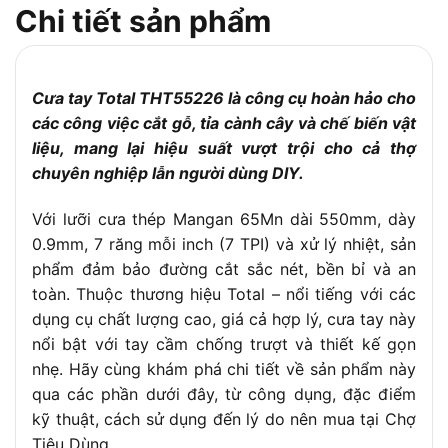
Chi tiết sản phẩm
Chất liệu
Thép SK5, chống mòn, chịu nhiệt tốt
lưỡi cưa
Độ dày
0.9mm
lưỡi cưa
Cưa tay Total THT55226 là công cụ hoàn hảo cho
Răng cưa
7TPI (7 răng/inch), răng ba cạnh mài chính xác
các công việc cắt gỗ, tỉa cành cây và chế biến vật
liệu, mang lại hiệu suất vượt trội cho cả thợ
Chất liệu
Nhựa ABS bọc cao su, thiết kế 2 màu, chống
tay cầm
trượt
chuyên nghiệp lẫn người dùng DIY.
Trọng
0.4kg
Với lưỡi cưa thép Mangan 65Mn dài 550mm, dày
lượng
0.9mm, 7 răng mỗi inch (7 TPI) và xử lý nhiệt, sản
Cưa cành, cây nhỏ, gỗ mềm, phù hợp cho gia
Ứng dụng
phẩm đảm bảo đường cắt sắc nét, bền bỉ và an
đình, làm vườn, cây cảnh
toàn. Thuộc thương hiệu Total – nổi tiếng với các
Bảo hành
6 tháng
dụng cụ chất lượng cao, giá cả hợp lý, cưa tay này
Đóng gói
1 cái/hộp, 24 cái/thùng
nổi bật với tay cầm chống trượt và thiết kế gọn
nhẹ. Hãy cùng khám phá chi tiết về sản phẩm này
qua các phần dưới đây, từ công dụng, đặc điểm
kỹ thuật, cách sử dụng đến lý do nên mua tại Chợ
Tiêu Dùng.