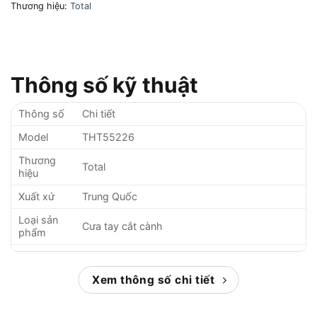
Thương hiệu:
Total
Thông số kỹ thuật
Thông số
Chi tiết
Model
THT55226
Thương
Total
hiệu
Xuất xứ
Trung Quốc
Loại sản
Cưa tay cắt cành
phẩm
Chiều dài
550mm (22 inch)
tổng
Xem thông số chi tiết
Chiều dài
400mm
lưỡi cưa