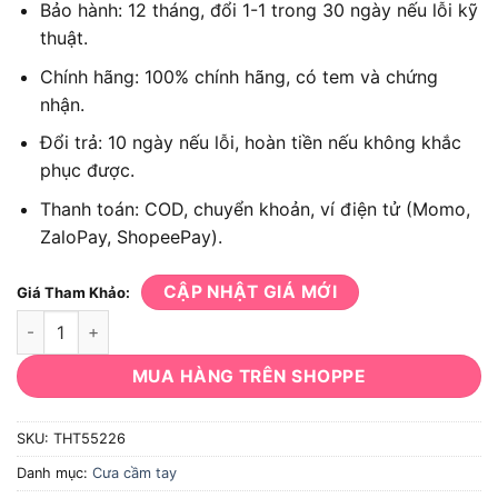
Bảo hành: 12 tháng, đổi 1-1 trong 30 ngày nếu lỗi kỹ
thuật.
Chính hãng: 100% chính hãng, có tem và chứng
nhận.
Đổi trả: 10 ngày nếu lỗi, hoàn tiền nếu không khắc
phục được.
Thanh toán: COD, chuyển khoản, ví điện tử (Momo,
ZaloPay, ShopeePay).
CẬP NHẬT GIÁ MỚI
Giá Tham Khảo:
Cưa tay Total THT55226 dài 550mm số lượng
MUA HÀNG TRÊN SHOPPE
SKU:
THT55226
Danh mục:
Cưa cầm tay