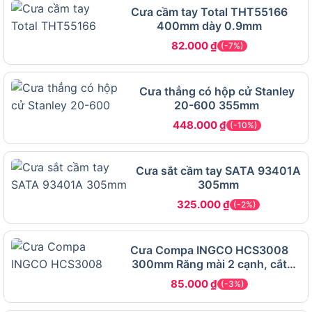
Thợ mộc: Cắt gỗ chính xác trong sản xuất đồ
Cưa cầm tay Total THT55166
400mm dày 0.9mm
nội thất, đồ thủ công hoặc các dự án chế biến
82.000
₫
gỗ.
(-7%)
Người dùng DIY: Lý tưởng cho các dự án tự làm
tại nhà, như chế tạo đồ gỗ hoặc trang trí nội
Cưa thẳng có hộp cử Stanley
20-600 355mm
thất.
448.000
₫
(-10%)
Hộ gia đình: Hỗ trợ các công việc sửa chữa,
cắt gỗ hoặc cành cây trong nhà hoặc ngoài
trời.
Cưa sắt cầm tay SATA 93401A
305mm
Tiếp theo, hãy cùng tìm hiểu về các đặc điểm kỹ
325.000
₫
(-2%)
thuật và tính năng nổi bật của sản phẩm.
Các tính năng nổi bật của Cưa tay
Cưa Compa INGCO HCS3008
Total THT55226
300mm Răng mài 2 cạnh, cắt
nhanh
85.000
₫
(-3%)