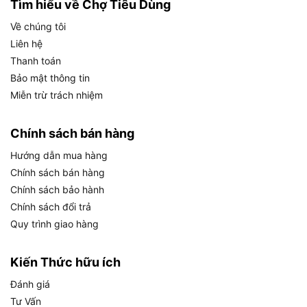
Tìm hiểu về Chợ Tiêu Dùng
Số răng cưa: 7 TPI (7 răng mỗi inch).
Về chúng tôi
Liên hệ
Chất liệu lưỡi cưa: Thép Mangan 65Mn, răng
Thanh toán
cưa 3 cạnh, xử lý nhiệt.
Bảo mật thông tin
Tay cầm: Cao su hai màu, chống trượt.
Miễn trừ trách nhiệm
Trọng lượng: 0.4kg.
Chính sách bán hàng
Phụ kiện đi kèm: Hướng dẫn sử dụng.
Hướng dẫn mua hàng
Bảo hành: 6 tháng.
Chính sách bán hàng
Đặc biệt, lưỡi cưa được gia công tỉ mỉ, không sứt
Chính sách bảo hành
mẻ khi cắt gỗ cứng, giúp duy trì hiệu suất ổn định.
Chính sách đổi trả
Hãy cùng tìm hiểu cách sử dụng sản phẩm để đạt
Quy trình giao hàng
hiệu quả tối ưu.
Kiến Thức hữu ích
Hướng dẫn sử dụng và bảo quản Cưa
Đánh giá
tay Total THT55226 hiệu quả
Tư Vấn