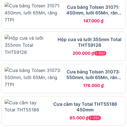
Các tính năng nổi bật của Cưa tay Total THT55226
Cưa bảng Tolsen 31071:
450mm, lưỡi 65Mn, răng
7TPI
147.000
₫
Ngoài công dụng đa dạng, Cưa tay Total
THT55226 được đánh giá cao nhờ chất liệu cao
cấp và thiết kế thông minh. Dưới đây là chi tiết về
Hộp cưa và lưỡi 355mm Total
các đặc điểm và thông số kỹ thuật:
THT59126
200.000
₫
(-5%)
Đặc điểm kỹ thuật chính
Lưỡi cưa thép Mangan 65Mn: Dài 550mm, dày
Cưa bảng Tolsen 31073:
0.9mm, 7 TPI, răng cưa 3 cạnh xử lý nhiệt, đảm
550mm, lưỡi 65Mn, răng
bảo cắt sắc bén, chống mòn và không cong
7TPI
176.000
₫
vênh khi va chạm.
Tay cầm chống trượt: Bọc cao su hai màu, thiết
Cưa cầm tay Total THT55186
kế công thái học với độ cong phù hợp, mang lại
450mm
độ bám chắc, thoải mái ngay cả khi tay ra mồ
85.000
₫
(-3%)
hôi.