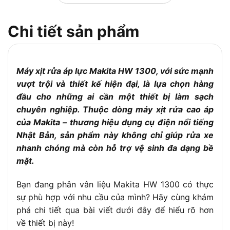
Chiều dài
5 m
dây điện:
Chi tiết sản phẩm
Trọng
12.7 kg
lượng:
Tính năng
Tự mồi nước, điều chỉnh áp suất, 2 chế độ
nổi bật:
phun (cao/thấp)
Máy xịt rửa áp lực Makita HW 1300, với sức mạnh
Phụ kiện đi
Súng xịt, đầu nối nhanh, đầu xịt dạng xoáy,
vượt trội và thiết kế hiện đại, là lựa chọn hàng
kèm:
đầu xịt ngắn, bình chứa xà phòng
đầu cho những ai cần một thiết bị làm sạch
Xuất xứ:
Nhật Bản
chuyên nghiệp. Thuộc dòng máy xịt rửa cao áp
của Makita – thương hiệu dụng cụ điện nổi tiếng
Bảo hành:
6 tháng
Nhật Bản, sản phẩm này không chỉ giúp rửa xe
nhanh chóng mà còn hỗ trợ vệ sinh đa dạng bề
mặt.
Bạn đang phân vân liệu Makita HW 1300 có thực
sự phù hợp với nhu cầu của mình? Hãy cùng khám
phá chi tiết qua bài viết dưới đây để hiểu rõ hơn
về thiết bị này!