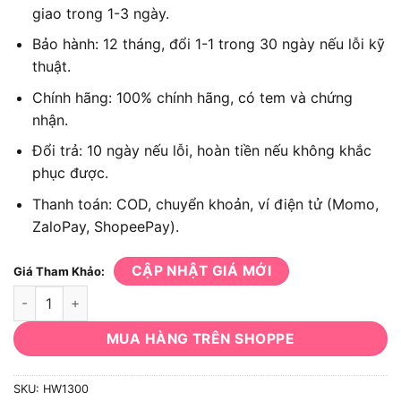
giao trong 1-3 ngày.
Bảo hành: 12 tháng, đổi 1-1 trong 30 ngày nếu lỗi kỹ
thuật.
Chính hãng: 100% chính hãng, có tem và chứng
nhận.
Đổi trả: 10 ngày nếu lỗi, hoàn tiền nếu không khắc
phục được.
Thanh toán: COD, chuyển khoản, ví điện tử (Momo,
ZaloPay, ShopeePay).
CẬP NHẬT GIÁ MỚI
Giá Tham Khảo:
Máy xịt rửa áp lực Makita HW1300 chuyên rửa xe công suất lớ
MUA HÀNG TRÊN SHOPPE
SKU:
HW1300