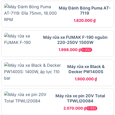
dòng máy rửa xe thông thường. Tiếp theo, hãy
Máy Đánh Bóng Puma AT-
cùng khám phá các ứng dụng thực tế của chiếc
7119
máy rửa xe công nghiệp
cao áp này.
1.820.000
₫
Ứng dụng thực tế và đối tượng sử
dụng của Makita HW 1300
Máy rửa xe FUMAK F-190 nguồn
220-250V 1500W
1.998.000
₫
(-3%)
Ứng dụng thực tế và đối tượng sử dụng của Makita HW
1300
Máy rửa xe Black &
Decker PW1400S
1.900.000
₫
Makita HW 1300 là thiết bị đa năng, phù hợp với
nhiều nhu cầu làm sạch trong các môi trường khác
nhau. Dưới đây là những ứng dụng chính:
Máy rửa xe pin 20V Total
TPWLI20084
Rửa xe: Máy lý tưởng để làm sạch xe máy, ô tô,
2.070.000
₫
(-5%)
hoặc xe đạp nhờ áp lực nước mạnh và đầu