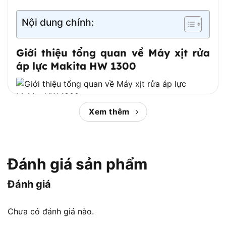
Nội dung chính:
Giới thiệu tổng quan về Máy xịt rửa
áp lực Makita HW 1300
Xem thêm
Giới thiệu tổng quan về Máy xịt rửa áp lực Makita HW
1300
Máy rửa xe công nghiệp Makita HW 1300
là một
Đánh giá sản phẩm
thiết bị làm sạch đa năng, được thiết kế để đáp
ứng nhu cầu vệ sinh từ gia đình đến các xưởng
Đánh giá
sản xuất chuyên nghiệp. Sản phẩm nổi bật với
động cơ mạnh mẽ, khả năng phun áp lực cao và
Chưa có đánh giá nào.
thiết kế tiện lợi, giúp tiết kiệm thời gian và công