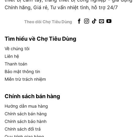
lợi cho xe cộ, sân vườn hoặc đồ dùng trong
Chính hãng, Giá rẻ, Tư vấn nhiệt tình, hỗ trợ 24/7
nhà.
Thợ chuyên nghiệp: Chủ tiệm rửa xe, thợ xây
Theo dõi Chợ Tiêu Dùng
dựng hoặc kỹ thuật viên cần công cụ mạnh mẽ
để xử lý các công việc nặng.
Tìm hiểu về Chợ Tiêu Dùng
Doanh nghiệp: Các xưởng sản xuất, nông
Về chúng tôi
trường hoặc garage nhỏ cần thiết bị vệ sinh
Liên hệ
hiệu quả và bền bỉ.
Thanh toán
Bảo mật thông tin
Bên cạnh đó, máy hoạt động tốt trong cả môi
Miễn trừ trách nhiệm
trường khắc nghiệt như công trường hay không
gian hạn chế như sân nhà. Để hiểu rõ hơn giá trị
Chính sách bán hàng
mà sản phẩm mang lại, hãy cùng tìm hiểu lợi ích
khi sở hữu Makita HW 1300.
Hướng dẫn mua hàng
Chính sách bán hàng
Lợi ích khi mua Máy xịt rửa áp lực
Chính sách bảo hành
Makita HW 1300
Chính sách đổi trả
Quy trình giao hàng