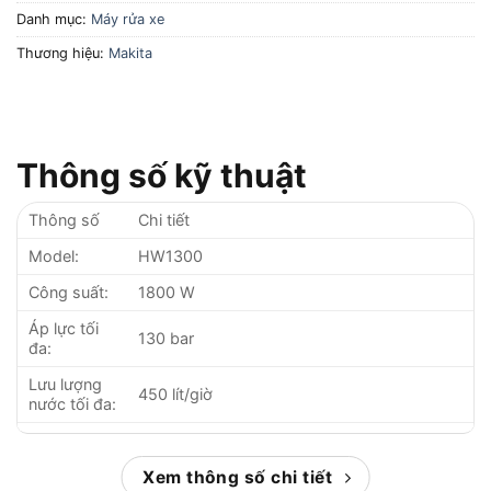
Danh mục:
Máy rửa xe
Thương hiệu:
Makita
Thông số kỹ thuật
Thông số
Chi tiết
Model:
HW1300
Công suất:
1800 W
Áp lực tối
130 bar
đa:
Lưu lượng
450 lít/giờ
nước tối đa:
Chiều dài
10 m
dây phun:
Xem thông số chi tiết