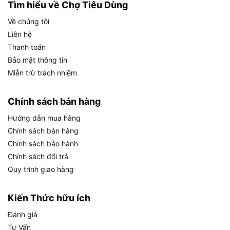
Velcro.
Tìm hiểu về Chợ Tiêu Dùng
An toàn và tiện lợi: Nút khóa công tắc, vành
Về chúng tôi
chắn bụi, và dây nguồn 2.5m giảm thiểu mảnh
Liên hệ
vụn và tăng tính cơ động.
Thanh toán
Bảo mật thông tin
Thiết kế công thái học: Trọng lượng 2.8kg, tay
Miễn trừ trách nhiệm
cầm bọc cao su chống trượt, và hệ thống giảm
rung giúp thao tác thoải mái trong thời gian
Chính sách bán hàng
dài.
Hướng dẫn mua hàng
Thông số kỹ thuật chi tiết
Chính sách bán hàng
Mã sản phẩm: PO5000C.
Chính sách bảo hành
Chính sách đổi trả
Thương hiệu: Makita.
Quy trình giao hàng
Xuất xứ: Trung Quốc.
Công suất: 900W.
Kiến Thức hữu ích
Tốc độ không tải: 0-6,800 vòng/phút (đánh
Đánh giá
bóng), 0-780 vòng/phút (quỹ đạo).
Tư Vấn