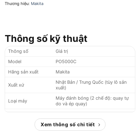
Thương hiệu:
Makita
Thông số kỹ thuật
Thông số
Giá trị
Model
PO5000C
Hãng sản xuất
Makita
Nhật Bản / Trung Quốc (tùy lô sản
Xuất xứ
xuất)
Máy đánh bóng (2 chế độ: quay tự
Loại máy
do và ép quay)
Công suất
900 W
Tốc độ không tải
Xem thông số chi tiết
0 – 780 vòng/phút (RPM)
Tốc độ quỹ đạo
0 – 6.800 vòng/phút