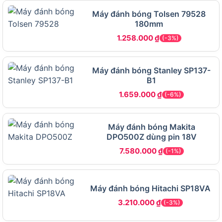
Thợ cơ khí: Mài nhẵn kim loại, thép không gỉ,
Máy đánh bóng Tolsen 79528
hoặc hợp kim.
180mm
Người làm thủ công (DIY): Tạo lớp hoàn thiện
1.258.000
₫
(-3%)
mịn cho các dự án gỗ, đá hoặc sơn tại nhà.
Máy đánh bóng Stanley SP137-
Tiếp theo, hãy khám phá các đặc điểm kỹ thuật
B1
và tính năng nổi bật của sản phẩm.
1.659.000
₫
(-6%)
Tính năng kỹ thuật nổi bật của Máy
đánh bóng Makita PO5000C
Máy đánh bóng Makita
DPO500Z dùng pin 18V
7.580.000
₫
(-1%)
Tính năng kỹ thuật nổi bật của Máy đánh bóng Makita
PO5000C
Máy đánh bóng Hitachi SP18VA
3.210.000
₫
(-3%)
Ngoài tính linh hoạt, Máy đánh bóng Makita
PO5000C được đánh giá cao nhờ công nghệ tiên