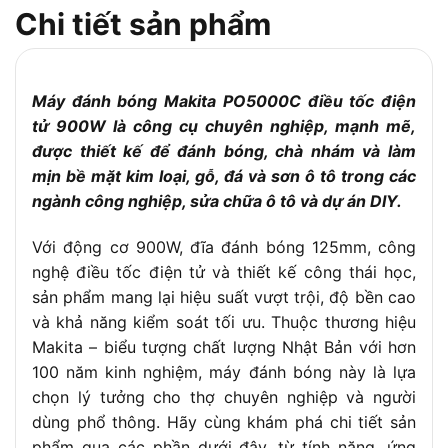
Chi tiết sản phẩm
Đường kính đế
125 mm
nhám
Đường kính quỹ
5.5 mm
đạo
Máy đánh bóng Makita PO5000C điều tốc điện
Đường kính mút
tử 900W là công cụ chuyên nghiệp, mạnh mẽ,
150 mm
đánh bóng
được thiết kế để đánh bóng, chà nhám và làm
Loại điều khiển tốc
mịn bề mặt kim loại, gỗ, đá và sơn ô tô trong các
Biến tốc điện tử
độ
ngành công nghiệp, sửa chữa ô tô và dự án DIY.
Quỹ đạo + quay cưỡng bức / quay tự
Chức năng quay
do
Với động cơ 900W, đĩa đánh bóng 125mm, công
nghệ điều tốc điện tử và thiết kế công thái học,
Trọng lượng
2.8 kg
sản phẩm mang lại hiệu suất vượt trội, độ bền cao
Kích thước (DxRxC)
451 x 123 x 123 mm
và khả năng kiểm soát tối ưu. Thuộc thương hiệu
Dây điện
2.5 mét
Makita – biểu tượng chất lượng Nhật Bản với hơn
Mút đánh bóng, lục giác, đĩa mài, túi
100 năm kinh nghiệm, máy đánh bóng này là lựa
Phụ kiện đi kèm
đựng
chọn lý tưởng cho thợ chuyên nghiệp và người
dùng phổ thông. Hãy cùng khám phá chi tiết sản
Ứng dụng
Đánh bóng ô tô, gỗ, kim loại…
phẩm qua các phần dưới đây, từ tính năng, ứng