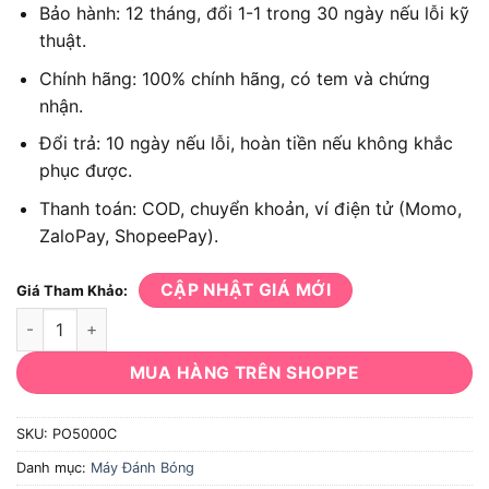
Bảo hành: 12 tháng, đổi 1-1 trong 30 ngày nếu lỗi kỹ
thuật.
Chính hãng: 100% chính hãng, có tem và chứng
nhận.
Đổi trả: 10 ngày nếu lỗi, hoàn tiền nếu không khắc
phục được.
Thanh toán: COD, chuyển khoản, ví điện tử (Momo,
ZaloPay, ShopeePay).
CẬP NHẬT GIÁ MỚI
Giá Tham Khảo:
Máy đánh bóng Makita PO5000C số lượng
MUA HÀNG TRÊN SHOPPE
SKU:
PO5000C
Danh mục:
Máy Đánh Bóng