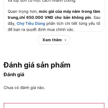
và lớp sơn cũ một cách nhanh chóng.
Quan trọng hơn,
mức giá của máy nằm trong tầm
trung,chỉ 650.000 VNĐ cho bản không pin
. Sau
đây,
Chợ Tiêu Dùng
phân tích chi tiết từng yếu tố
để bạn ra quyết định mua chính xác.
Xem thêm
Nội dung chính:
Máy chà nhám Total TDSLI2051 là
Đánh giá sản phẩm
gì?
Đánh giá
Chưa có đánh giá nào.