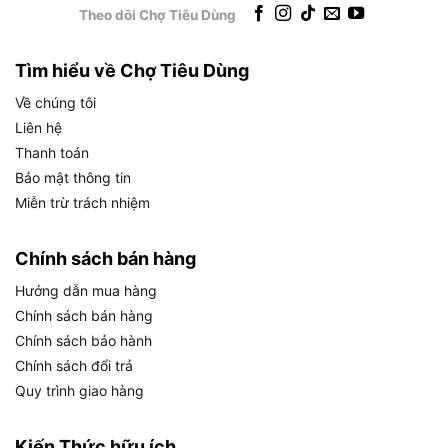
Theo dõi Chợ Tiêu Dùng
–
Garage ô tô, xưởng cơ khí nhỏ
: Đánh bóng vết
hàn nhẹ, xử lý bề mặt kim loại trước khi sơn dặm.
Tìm hiểu về Chợ Tiêu Dùng
Về chúng tôi
Theo phân tích từ chuyên gia, người mới bắt đầu
Liên hệ
nên ưu tiên dòng máy chà nhám pin như
Thanh toán
TDSLI2051 vì độ rung dễ kiểm soát, ít rủi ro chập
Bảo mật thông tin
điện so với máy có dây ở môi trường ẩm.
Miễn trừ trách nhiệm
Như vậy, sau khi đã hiểu rõ Total TDSLI2051 là gì
và phù hợp với ai, yếu tố tiếp theo cần phân tích
Chính sách bán hàng
chính là nguồn năng lượng vận hành – pin 20V.
Hướng dẫn mua hàng
Chính sách bán hàng
Máy chà nhám Total TDSLI2051 dùng
Chính sách bảo hành
pin 20V có ưu điểm gì?
Chính sách đổi trả
Quy trình giao hàng
Kiến Thức hữu ích