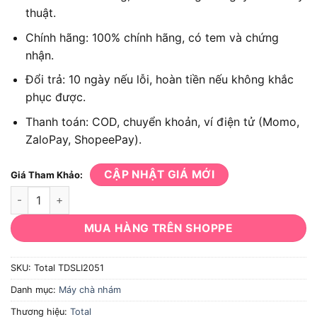
thuật.
Chính hãng: 100% chính hãng, có tem và chứng
nhận.
Đổi trả: 10 ngày nếu lỗi, hoàn tiền nếu không khắc
phục được.
Thanh toán: COD, chuyển khoản, ví điện tử (Momo,
ZaloPay, ShopeePay).
CẬP NHẬT GIÁ MỚI
Giá Tham Khảo:
Máy chà nhám dùng pin 20V Total TDSLI2051 125mm số lượng
MUA HÀNG TRÊN SHOPPE
SKU:
Total TDSLI2051
Danh mục:
Máy chà nhám
Thương hiệu:
Total