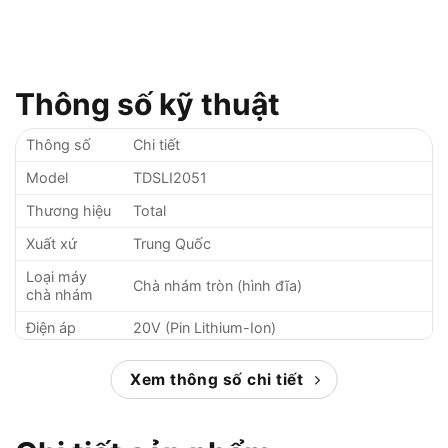
Thông số kỹ thuật
Thông số
Chi tiết
Model
TDSLI2051
Thương hiệu
Total
Xuất xứ
Trung Quốc
Loại máy
Chà nhám tròn (hình đĩa)
chà nhám
Điện áp
20V (Pin Lithium-Ion)
Tốc độ
13,000 vòng/phút
không tải
Xem thông số chi tiết
Kích thước
125mm
đĩa chà