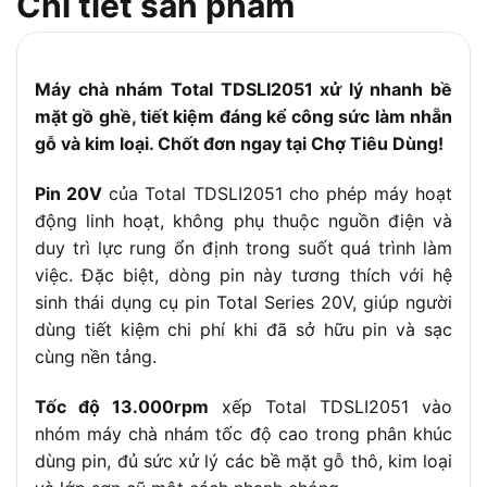
Chi tiết sản phẩm
Phụ kiện đi
3 giấy nhám
kèm
Pin và sạc
Không bao gồm pin và sạc
Máy chà nhám Total TDSLI2051 xử lý nhanh bề
Trọng lượng
1kg
mặt gồ ghề, tiết kiệm đáng kể công sức làm nhẵn
gỗ và kim loại. Chốt đơn ngay tại Chợ Tiêu Dùng!
Bảo hành
6 tháng
Đóng gói
Hộp màu
Pin 20V
của Total TDSLI2051 cho phép máy hoạt
Chà nhám bề mặt gỗ, kim loại, nhựa, và các
động linh hoạt, không phụ thuộc nguồn điện và
Ứng dụng
vật liệu cứng khác
duy trì lực rung ổn định trong suốt quá trình làm
– Thiết kế nhỏ gọn, tiện dụng
việc. Đặc biệt, dòng pin này tương thích với hệ
– Hoạt động không dây, dễ di chuyển
sinh thái dụng cụ pin Total Series 20V, giúp người
dùng tiết kiệm chi phí khi đã sở hữu pin và sạc
– Giảm thiểu bụi nhờ túi hút bụi (nếu
Tính năng
có)
nổi bật
cùng nền tảng.
– Tiết kiệm chi phí so với máy dùng
điện
Tốc độ 13.000rpm
xếp Total TDSLI2051 vào
nhóm máy chà nhám tốc độ cao trong phân khúc
dùng pin, đủ sức xử lý các bề mặt gỗ thô, kim loại