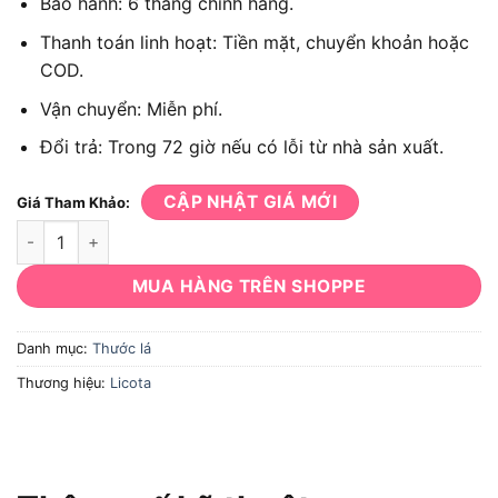
Bảo hành: 6 tháng chính hãng.
Thanh toán linh hoạt: Tiền mặt, chuyển khoản hoặc
COD.
Vận chuyển: Miễn phí.
Đổi trả: Trong 72 giờ nếu có lỗi từ nhà sản xuất.
CẬP NHẬT GIÁ MỚI
Giá Tham Khảo:
Bộ thước đo khe hở Licota ATA-0074D 0.04-1.00mm 25 lá số 
MUA HÀNG TRÊN SHOPPE
Danh mục:
Thước lá
Thương hiệu:
Licota