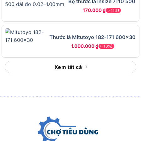
Bộ thước lá Insize 7110 500
Ngoài ra,
để duy trì hiệu quả của
bộ thước đo khe
170.000
₫
(-11%)
hở 25 lá
, bạn cần lưu ý:
Tránh uốn cong lá thước để giữ nguyên độ
chính xác.
Thước lá Mitutoyo 182-171 600×30
Lau sạch sau khi dùng để loại bỏ bụi bẩn và
1.000.000
₫
(-13%)
dầu mỡ.
Bảo quản trong hộp đựng, tránh nơi ẩm ướt
Xem tất cả
hoặc nhiệt độ cao.
Không dùng lực mạnh khi đo để tránh làm hỏng
lá thép.
Bảo quản cẩn thận giúp thước luôn bền đẹp và
hoạt động ổn định.
Ai nên chọn bộ thước đo khe hở
Licota ATA-0074D?