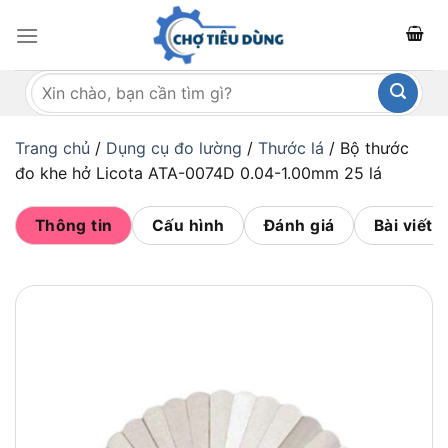
Bỏ
qua
nội
Tìm
dung
kiếm:
Trang chủ
/
Dụng cụ đo lường
/
Thước lá
/
Bộ thước
đo khe hở Licota ATA-0074D 0.04-1.00mm 25 lá
Thông tin
Cấu hình
Đánh giá
Bài viết