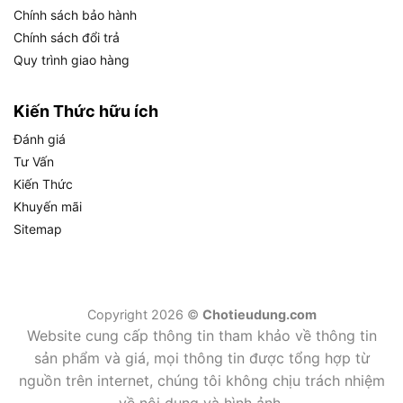
Chính sách bảo hành
Bộ thước đo khe hở Licota ATA-0074D
là công
Chính sách đổi trả
cụ lý tưởng cho những ai cần đo khe hở nhỏ với
Quy trình giao hàng
độ chính xác cao. Sản phẩm phù hợp với:
Thợ sửa chữa ô tô kiểm tra động cơ và bugi.
Kiến Thức hữu ích
Kỹ sư cơ khí đo khe hở chi tiết máy móc.
Đánh giá
Tư Vấn
Người làm trong ngành công nghiệp sản xuất
Kiến Thức
linh kiện.
Khuyến mãi
Cá nhân yêu thích dụng cụ đo lường chất lượng
Sitemap
từ Đài Loan.
Licota ATA-0074D 0.04-1.00mm
đáp ứng tốt từ
nhu cầu chuyên nghiệp đến cá nhân.
Copyright 2026 ©
Chotieudung.com
Website cung cấp thông tin tham khảo về thông tin
Chính sách bán hàng tại Chợ Tiêu
sản phẩm và giá, mọi thông tin được tổng hợp từ
Dùng
nguồn trên internet, chúng tôi không chịu trách nhiệm
về nội dung và hình ảnh.