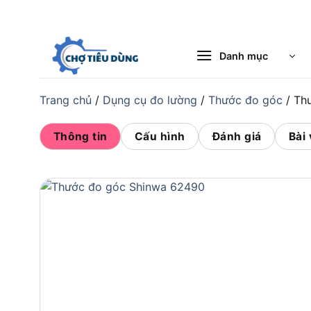
Bỏ
qua
nội
Danh mục
dung
Trang chủ
/
Dụng cụ đo lường
/
Thước đo góc
/
Th
Thông tin
Cấu hình
Đánh giá
Bài 