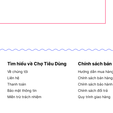
cạnh tranh.
 tính tiện dụng vượt trội. Sản phẩm này là dụng cụ
 hãng được thời gian dài, bạn cần lưu ý những điều
 hỏng thang đo.
Tìm hiểu về Chợ Tiêu Dùng
Chính sách bán
ẩn và hơi ẩm.
Về chúng tôi
Hướng dẫn mua hàn
Liên hệ
Chính sách bán hàng
c môi trường ẩm ướt.
Thanh toán
Chính sách bảo hành
 xác ban đầu.
Bảo mật thông tin
Chính sách đổi trả
Miễn trừ trách nhiệm
Quy trình giao hàng
hoạt động ổn định lâu dài.
hinwa 62490?