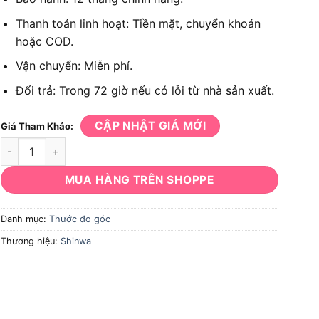
Thanh toán linh hoạt: Tiền mặt, chuyển khoản
hoặc COD.
Vận chuyển: Miễn phí.
Đổi trả: Trong 72 giờ nếu có lỗi từ nhà sản xuất.
CẬP NHẬT GIÁ MỚI
Giá Tham Khảo:
Thước đo góc Shinwa 62490 chính hãng số lượng
MUA HÀNG TRÊN SHOPPE
Danh mục:
Thước đo góc
Thương hiệu:
Shinwa