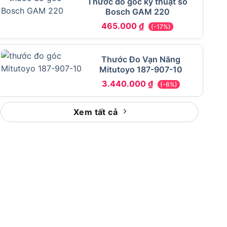
Thước đo góc kỹ thuật số
Bosch GAM 220
465.000
₫
(-17%)
Thước Đo Vạn Năng
Mitutoyo 187-907-10
3.440.000
₫
(-6%)
Xem tất cả