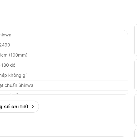
hinwa
2490
0cm (100mm)
-180 độ
hép không gỉ
ạt chuẩn Shinwa
rung Quốc
2 tháng
 số chi tiết