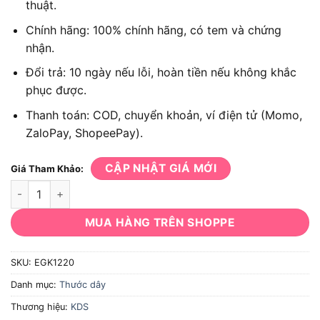
thuật.
Chính hãng: 100% chính hãng, có tem và chứng
nhận.
Đổi trả: 10 ngày nếu lỗi, hoàn tiền nếu không khắc
phục được.
Thanh toán: COD, chuyển khoản, ví điện tử (Momo,
ZaloPay, ShopeePay).
CẬP NHẬT GIÁ MỚI
Giá Tham Khảo:
Thước dây KDS EGK1220 số lượng
MUA HÀNG TRÊN SHOPPE
SKU:
EGK1220
Danh mục:
Thước dây
Thương hiệu:
KDS