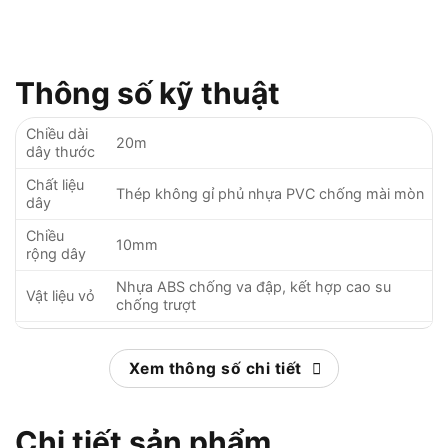
Thông số kỹ thuật
Chiều dài
20m
dây thước
Chất liệu
Thép không gỉ phủ nhựa PVC chống mài mòn
dây
Chiều
10mm
rộng dây
Nhựa ABS chống va đập, kết hợp cao su
Vật liệu vỏ
chống trượt
Độ chính
±1mm trên 10m (theo tiêu chuẩn JIS Class 1)
xác
Xem thông số chi tiết
Cơ chế
Khóa cố định tự động, nút bấm nhả dây linh
khóa
hoạt
Chi tiết sản phẩm
Trọng