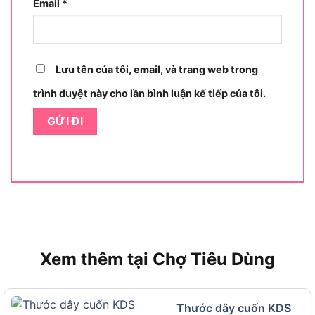
Email
*
EGK1220
Lưu tên của tôi, email, và trang web trong
trình duyệt này cho lần bình luận kế tiếp của tôi.
Xem thêm tại Chợ Tiêu Dùng
Đặc điểm vượt trội của thước dây KDS EGK1220
Thước dây cuốn KDS