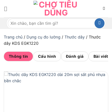
Bỏ
qua
nội
Tìm
dung
kiếm:
Trang chủ
/
Dụng cụ đo lường
/
Thước dây
/
Thước
dây KDS EGK1220
Thông tin
Cấu hình
Đánh giá
Bài viết