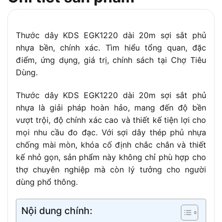
450g
lượng
Kích
80 x 75 x 40 mm
thước vỏ
Thước dây KDS EGK1220 dài 20m sợi sắt phủ
Tính năng
Móc thép không gỉ, dây đeo cổ tay, thước có
nhựa bền, chính xác. Tìm hiểu tổng quan, đặc
bổ sung
thể đứng thẳng trên bề mặt phẳng
điểm, ứng dụng, giá trị, chính sách tại Chợ Tiêu
Màu sắc
Dùng.
Vàng cam (vỏ), trắng (dây với vạch đen đỏ)
Thước dây KDS EGK1220 dài 20m sợi sắt phủ
nhựa là giải pháp hoàn hảo, mang đến độ bền
vượt trội, độ chính xác cao và thiết kế tiện lợi cho
mọi nhu cầu đo đạc. Với sợi dây thép phủ nhựa
chống mài mòn, khóa cố định chắc chắn và thiết
kế nhỏ gọn, sản phẩm này không chỉ phù hợp cho
thợ chuyên nghiệp mà còn lý tưởng cho người
dùng phổ thông.
Nội dung chính: