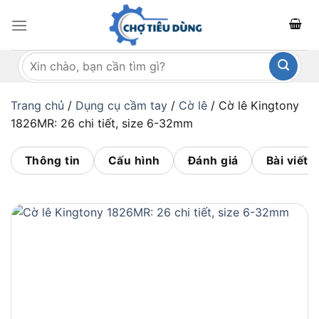
Bỏ
qua
nội
Tìm
dung
kiếm:
Trang chủ
/
Dụng cụ cầm tay
/
Cờ lê
/
Cờ lê Kingtony
1826MR: 26 chi tiết, size 6-32mm
Thông tin
Cấu hình
Đánh giá
Bài viết