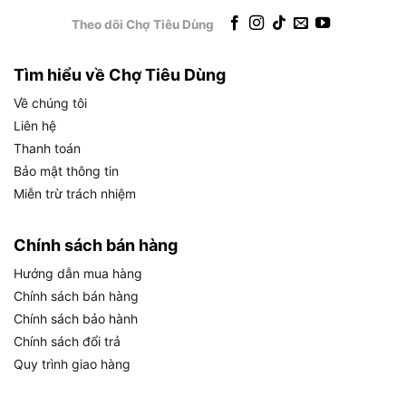
hợp với khung, gá, máy móc và chi tiết lắp ráp.
Theo dõi Chợ Tiêu Dùng
Với đội bảo trì, sự đầy đủ giúp tiết kiệm thời gian
khi kiểm tra nhiều thiết bị trong cùng một ca làm
Tìm hiểu về Chợ Tiêu Dùng
việc.
Về chúng tôi
Tóm lại, Kingtony 1826MR phù hợp với môi trường
Liên hệ
cần thao tác thường xuyên, nhiều size và yêu cầu
Thanh toán
tính chủ động cao. Sau khi hiểu nhóm nhu cầu,
Bảo mật thông tin
phần tiếp theo cần làm rõ là bộ 26 chi tiết có thực
Miễn trừ trách nhiệm
sự đủ dùng hay không.
Chính sách bán hàng
Bộ 26 chi tiết của Kingtony 1826MR
Hướng dẫn mua hàng
có đủ dùng không?
Chính sách bán hàng
Chính sách bảo hành
Chính sách đổi trả
Bộ 26 chi tiết Kingtony 1826MR đáp ứng hầu hết nhu
Quy trình giao hàng
cầu sửa chữa, bảo trì, lắp ráp