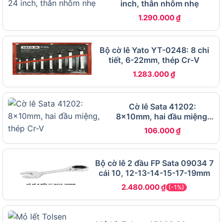
inch, thân nhôm nhẹ
nhiên, với gara, xưởng hoặc đội kỹ thuật, việc có
1.290.000
₫
sẵn nhiều size giúp thao tác chủ động hơn.
Nhóm nên chọn Kingtony 1826MR gồm:
Bộ cờ lê Yato YT-0248: 8 chi
tiết, 6-22mm, thép Cr-V
Thợ cơ khí
cần bộ cờ lê dùng hằng ngày.
1.283.000
₫
Gara ô tô, xe máy
cần nhiều size để xử lý nhiều
dòng xe.
Cờ lê Sata 41202:
Đội bảo trì nhà xưởng
cần dụng cụ sẵn sàng
8x10mm, hai đầu miệng,
khi kiểm tra thiết bị.
thép Cr-V
106.000
₫
Người dùng chuyên nghiệp
muốn đầu tư bộ cờ
lê đồng bộ.
Bộ cờ lê 2 đầu FP Sata 09034 7
Chủ xưởng
muốn trang bị dụng cụ cố định cho
cái 10, 12-13-14-15-17-19mm
khu vực kỹ thuật.
2.480.000
₫
(-1%)
Từ nhóm người dùng trên có thể thấy, Kingtony
1826MR phù hợp nhất khi tần suất sử dụng cao và