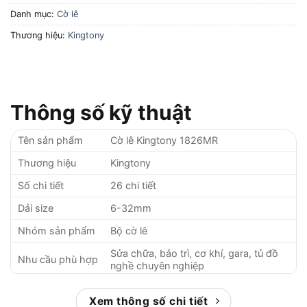
Danh mục:
Cờ lê
Thương hiệu:
Kingtony
Thông số kỹ thuật
Tên sản phẩm
Cờ lê Kingtony 1826MR
Thương hiệu
Kingtony
Số chi tiết
26 chi tiết
Dải size
6-32mm
Nhóm sản phẩm
Bộ cờ lê
Sửa chữa, bảo trì, cơ khí, gara, tủ đồ
Nhu cầu phù hợp
nghề chuyên nghiệp
Giá bán tại Chợ
5.773.000 VNĐ
Tiêu Dùng
Xem thông số chi tiết