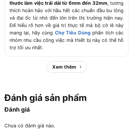
thước làm việc trải dài từ 6mm đến 32mm
, tương
thích hoàn hảo với hầu hết các chuẩn đầu bu lông
và đai ốc từ nhỏ đến lớn trên thị trường hiện nay.
Để hiểu rõ hơn về giá trị thực tế mà bộ cờ lê này
mang lại, hãy cùng
Chợ Tiêu Dùng
phân tích các
nhóm nhu cầu công việc mà thiết bị này có thể hỗ
trợ tối ưu nhất.
Nội dung chính:
Xem thêm
Cờ lê Kingtony 1826MR phù hợp nhu
cầu nào?
Đánh giá sản phẩm
Đánh giá
Bộ cờ lê Cờ lê Kingtony 1826MR 26 chi tiết được các
Chưa có đánh giá nào.
thợ sửa xe máy, ô tô sử dụng nhiều vì độ đa dụng