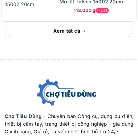
Mỏ lết Tolsen 15002 20cm
công việc có nhiều biến động về size. Vì vậy, môi
113.000
₫
(-2%)
trường sử dụng cũng là yếu tố cần xem xét tiếp
theo.
Xem tất cả
Bộ cờ lê này phù hợp dùng trong môi trường
nào?
Kingtony 1826MR phù hợp với gara, xưởng cơ
khí, khu bảo trì thiết bị, nhà máy và tủ đồ nghề
chuyên dụng.
Trong các môi trường này, người dùng thường
không biết trước chính xác sẽ gặp size bu lông
nào. Vì vậy, một bộ cờ lê có dải 6-32mm giúp
giảm tình trạng đang làm phải dừng lại để tìm
thêm dụng cụ.
Chợ Tiêu Dùng
- Chuyên bán Công cụ, dụng cụ điện,
thiết bị cầm tay, trang thiết bị công nghiệp - gia dụng
Ở gara, bộ nhiều size hỗ trợ xử lý nhiều cụm chi
Chính hãng, Giá rẻ, Tư vấn nhiệt tình, hỗ trợ 24/7
tiết trên xe. Trong xưởng cơ khí, dải size rộng phù