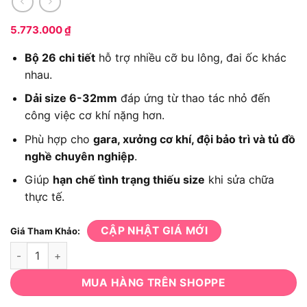
5.773.000
₫
Bộ 26 chi tiết
hỗ trợ nhiều cỡ bu lông, đai ốc khác
nhau.
Dải size 6-32mm
đáp ứng từ thao tác nhỏ đến
công việc cơ khí nặng hơn.
Phù hợp cho
gara, xưởng cơ khí, đội bảo trì và tủ đồ
nghề chuyên nghiệp
.
Giúp
hạn chế tình trạng thiếu size
khi sửa chữa
thực tế.
CẬP NHẬT GIÁ MỚI
Giá Tham Khảo:
Cờ lê Kingtony 1826MR: 26 chi tiết, size 6-32mm số lượng
MUA HÀNG TRÊN SHOPPE