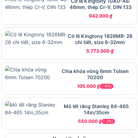
xe đạp.
Cờ lê Kingtony 10A0-46:
46mm, thép Cr-V, DIN 133
Sau đây, chúng ta sẽ đi sâu vào các đặc điểm nổi
942.000
₫
bật của sản phẩm.
Cờ lê Kingtony 1826MR: 26
Đặc điểm và tính năng nổi bật của Chìa
chi tiết, size 6-32mm
khóa vòng 10mm Tolsen 70204
5.773.000
₫
Chìa khóa vòng 6mm Tolsen
70200
105.000
₫
(-9%)
Mỏ lết răng Stanley 84-465
14in/35cm
550.000
₫
(-2%)