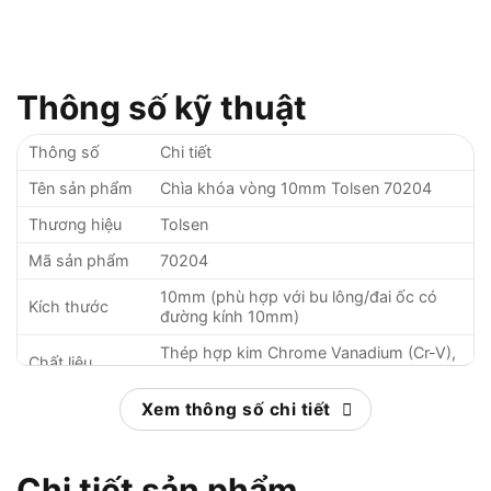
Thông số kỹ thuật
Thông số
Chi tiết
Tên sản phẩm
Chìa khóa vòng 10mm Tolsen 70204
Thương hiệu
Tolsen
Mã sản phẩm
70204
10mm (phù hợp với bu lông/đai ốc có
Kích thước
đường kính 10mm)
Thép hợp kim Chrome Vanadium (Cr-V),
Chất liệu
chống gỉ, độ bền cao
Xem thông số chi tiết
Chìa khóa vòng (ring spanner), hai đầu
Loại chìa khóa
vòng
Đáp ứng tiêu chuẩn công nghiệp, tránh
Độ cứng
Chi tiết sản phẩm
mòn hoặc tòe đầu khi sử dụng