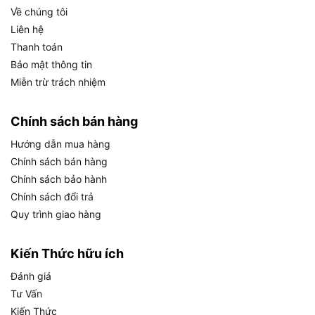
Về chúng tôi
loại bu lông, đai ốc phổ biến trên thị trường.
Liên hệ
Thiết kế nhỏ gọn: Chiều dài khoảng 150mm,
Thanh toán
trọng lượng chỉ 150g, dễ cầm nắm và mang
Bảo mật thông tin
theo.
Miễn trừ trách nhiệm
Độ bền cao: Chống gỉ sét và mài mòn, phù hợp
sử dụng lâu dài trong điều kiện khắc nghiệt.
Chính sách bán hàng
Hướng dẫn mua hàng
Tính năng nổi bật
Chính sách bán hàng
Khả năng chống tia lửa: Sử dụng hợp kim đồng-
Chính sách bảo hành
beri hoặc nhôm đồng, giảm thiểu nguy cơ cháy
Chính sách đổi trả
nổ xuống mức tối đa.
Quy trình giao hàng
Độ chính xác cao: Đầu vòng được gia công
chuẩn xác, ôm sát bu lông 10mm, hạn chế trượt
Kiến Thức hữu ích
khi thao tác.
Đánh giá
Khả năng chịu lực: Chịu được lực xoắn lớn mà
Tư Vấn
không bị biến dạng, đảm bảo hiệu suất làm việc
Kiến Thức