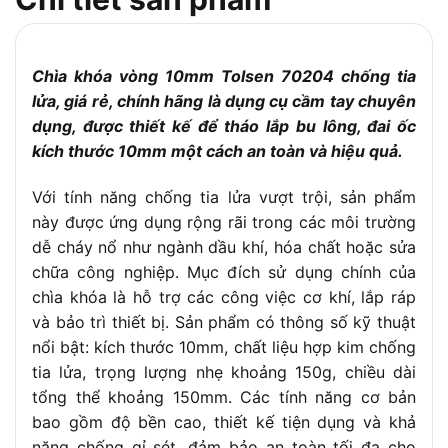
Mạ chrome sáng bóng, chống ăn mòn và
Xử lý bề mặt
oxy hóa
Chìa khóa vòng 10mm Tolsen 70204 chống tia
Hai đầu vòng, tay cầm mỏng, chắc chắn,
Thiết kế
phù hợp không gian hẹp
lửa, giá rẻ, chính hãng là dụng cụ cầm tay chuyên
dụng, được thiết kế để tháo lắp bu lông, đai ốc
Siết/tháo bu lông, đai ốc trong cơ khí, sửa
Ứng dụng
chữa xe, máy móc
kích thước 10mm một cách an toàn và hiệu quả.
Kích thước
Dài khoảng 150-160mm, dày khoảng 8-
Với tính năng chống tia lửa vượt trội, sản phẩm
tổng thể (dự
10mm (dựa trên các model tương tự)
kiến)
này được ứng dụng rộng rãi trong các môi trường
dễ cháy nổ như ngành dầu khí, hóa chất hoặc sửa
Trọng lượng
Khoảng 50-70g (dựa trên các chìa khóa
(dự kiến)
vòng 10mm tương tự)
chữa công nghiệp. Mục đích sử dụng chính của
chìa khóa là hỗ trợ các công việc cơ khí, lắp ráp
Trung Quốc (theo tiêu chuẩn chất lượng
Xuất xứ
Châu Âu của Tolsen)
và bảo trì thiết bị. Sản phẩm có thông số kỹ thuật
nổi bật: kích thước 10mm, chất liệu hợp kim chống
Tiêu chuẩn
Đáp ứng các tiêu chuẩn kiểm soát chất
chất lượng
lượng nghiêm ngặt của Tolsen
tia lửa, trọng lượng nhẹ khoảng 150g, chiều dài
tổng thể khoảng 150mm. Các tính năng cơ bản
bao gồm độ bền cao, thiết kế tiện dụng và khả
năng chống gỉ sét, đảm bảo an toàn tối đa cho