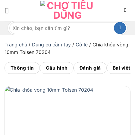
Bỏ
qua
nội
Tìm
dung
kiếm:
Trang chủ
/
Dụng cụ cầm tay
/
Cờ lê
/
Chìa khóa vòng
10mm Tolsen 70204
Thông tin
Cấu hình
Đánh giá
Bài viết