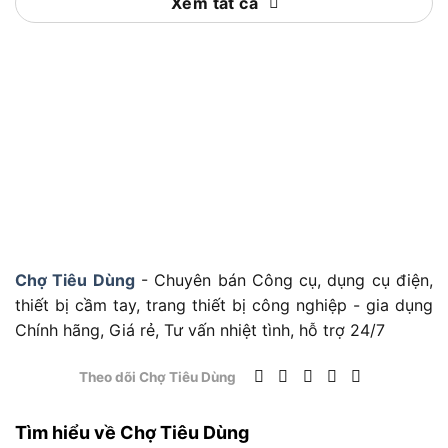
Xem tất cả
Đặc điểm và tính năng nổi bật của Chìa khóa vòng
10mm Tolsen 70204
Bên cạnh công dụng vượt trội, sản phẩm này còn
sở hữu những đặc điểm và tính năng kỹ thuật
đáng chú ý, giúp nó nổi bật trong phân khúc dụng
Chợ Tiêu Dùng
- Chuyên bán Công cụ, dụng cụ điện,
cụ cầm tay chống tia lửa. Dưới đây là chi tiết:
thiết bị cầm tay, trang thiết bị công nghiệp - gia dụng
Đặc điểm của Tolsen 70204
Chính hãng, Giá rẻ, Tư vấn nhiệt tình, hỗ trợ 24/7
Chất liệu chống tia lửa: Được làm từ hợp kim
Theo dõi Chợ Tiêu Dùng
đặc biệt không phát sinh tia lửa khi va chạm,
đảm bảo an toàn trong môi trường dễ cháy.
Tìm hiểu về Chợ Tiêu Dùng
Kích thước tiêu chuẩn 10mm: Phù hợp với các