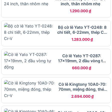
inch, thân nhôm nhẹ
Những ai nên sử dụng cờ lê vòng Tolsen 70204
1.290.000
₫
10mm
Thêm vào đó, Chìa khóa vòng 10mm Tolsen
Bộ cờ lê Yato YT-0248: 8
70204 hướng đến nhiều nhóm khách hàng khác
chi tiết, 6-22mm, thép Cr-
nhau:
V
1.283.000
₫
Đầu tiên là các kỹ thuật viên chuyên nghiệp
trong ngành công nghiệp nặng, những người
Cờ lê Yato YT-0287:
cần dụng cụ an toàn để làm việc trong môi
17x19mm, 2 đầu vòng tự
trường nguy hiểm.
động
660.000
₫
Tiếp theo là thợ sửa chữa cơ khí, ô tô, xe máy –
những người cần một công cụ nhỏ gọn, tiện
Cờ lê Kingtony 10A0-70:
dụng để xử lý các chi tiết máy móc.
70mm, miệng đóng, thép
Cuối cùng, người dùng cá nhân tại gia đình
Cr-V
2.694.000
₫
cũng có thể tận dụng sản phẩm này để sửa
chữa đồ dùng hàng ngày như đồ gia dụng hoặc