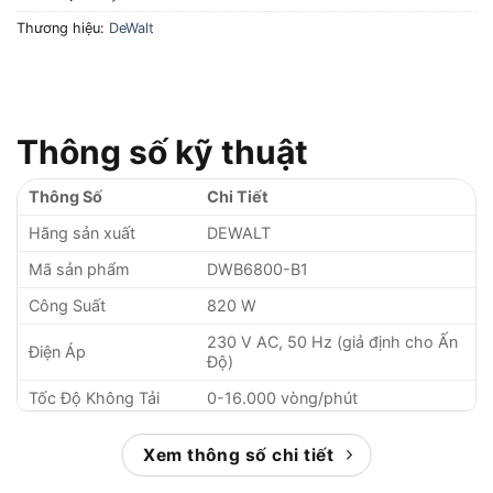
Thương hiệu:
DeWalt
Thông số kỹ thuật
Thông Số
Chi Tiết
Hãng sản xuất
DEWALT
Mã sản phẩm
DWB6800-B1
Công Suất
820 W
230 V AC, 50 Hz (giả định cho Ấn
Điện Áp
Độ)
Tốc Độ Không Tải
0-16.000 vòng/phút
Lưu Lượng Không
4,5 m³/phút
Khí
Xem thông số chi tiết
Áp Suất Xả Không