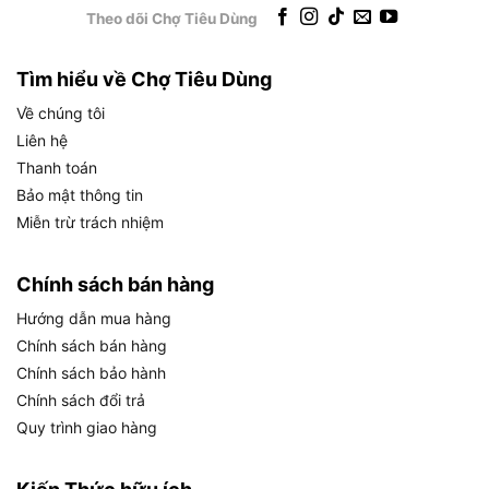
thương hiệu uy tín, phù hợp với tiêu chuẩn công
Theo dõi Chợ Tiêu Dùng
nghiệp.
Tìm hiểu về Chợ Tiêu Dùng
Công nghệ:
Về chúng tôi
Động cơ mạnh mẽ
: Công suất 820W kết hợp
Liên hệ
thiết kế tối ưu, vận hành êm ái, giảm tiếng ồn.
Thanh toán
Bảo mật thông tin
Tiết kiệm năng lượng
: Hiệu suất cao nhưng vẫn
Miễn trừ trách nhiệm
tiết kiệm điện, phù hợp sử dụng lâu dài.
Cách sử dụng, bảo dưỡng Máy thổi
Chính sách bán hàng
khí DEWALT DWB6800-B1
Hướng dẫn mua hàng
Chính sách bán hàng
Chính sách bảo hành
Chính sách đổi trả
Quy trình giao hàng