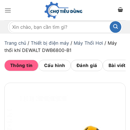
Bỏ
qua
nội
Tìm
dung
kiếm:
Trang chủ
/
Thiết bị điện máy
/
Máy Thổi Hơi
/
Máy
thổi khí DEWALT DWB6800-B1
Thông tin
Cấu hình
Đánh giá
Bài viết