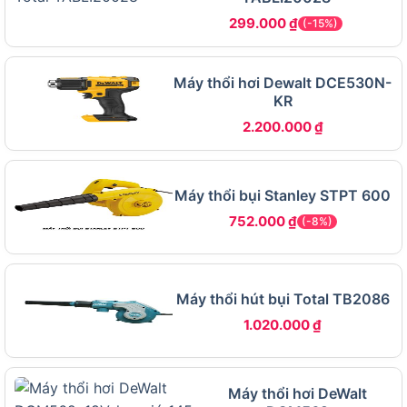
chứa bụi, máy thổi khí DWB6800-B1 còn hút được
299.000
₫
(-15%)
mùn cưa, bụi nhỏ, giúp vệ sinh không gian hiệu
quả và nhanh chóng.
Máy thổi hơi Dewalt DCE530N-
Tính năng nổi bật:
KR
2.200.000
₫
Công suất 820W
: Mang lại luồng khí mạnh mẽ
với tốc độ 16.000 vòng/phút, dễ dàng thổi bay
bụi bẩn tích tụ.
Máy thổi bụi Stanley STPT 600
Chức năng 2 trong 1
: Kết hợp thổi và hút bụi,
752.000
₫
(-8%)
tăng tính linh hoạt cho máy thổi DEWALT.
Ống thổi dài
: Tiếp cận dễ dàng các khu vực
hẹp như khe máy tính, góc bàn.
Máy thổi hút bụi Total TB2086
1.020.000
₫
Thiết kế tiện lợi
: Công tắc 1 nút đơn giản, dễ
thao tác ngay cả với người mới sử dụng
Ưu điểm và công nghệ của Máy thổi khí
Máy thổi hơi DeWalt