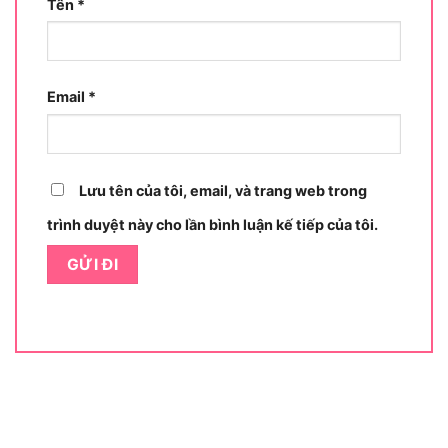
Tên
*
Email
*
Lưu tên của tôi, email, và trang web trong
trình duyệt này cho lần bình luận kế tiếp của tôi.
Công dụng, tính năng máy thổi hơi cầm tay DEWALT
DWB6800-B1
Tiếp theo, dòng sản phẩm máy thổi khí DEWALT