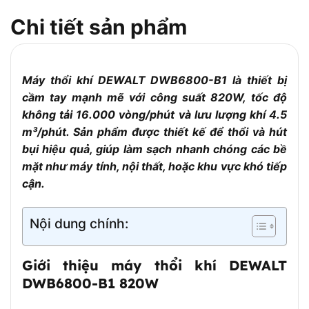
5,2 N
Khí
Chi tiết sản phẩm
Chức Năng
Thổi và Hút Kép
Kích Thước (D x R x
33 cm x 22 cm x 20 cm
C)
Máy thổi khí DEWALT DWB6800-B1 là thiết bị
Trọng Lượng
3 kg
cầm tay mạnh mẽ với công suất 820W, tốc độ
không tải 16.000 vòng/phút và lưu lượng khí 4.5
Điều Khiển Tốc Độ
5 cấp
m³/phút. Sản phẩm được thiết kế để thổi và hút
Loại Lưỡi
Cong Về Phía Trước
bụi hiệu quả, giúp làm sạch nhanh chóng các bề
Bảo Hành
2 Năm
mặt như máy tính, nội thất, hoặc khu vực khó tiếp
Mức Độ Ồn Áp Suất
cận.
77 dB(A)
Hệ Số Ồn K
3 dB(A)
Nội dung chính:
Lớp An Toàn
II (cách điện kép)
Chiều Dài Dây Nguồn
2,5 m
Giới thiệu máy thổi khí DEWALT
DWB6800-B1 820W