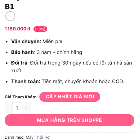
B1
1.150.000
₫
(-8%)
Vận chuyển
: Miễn phí
Bảo hành
: 3 năm – chính hãng
Đổi trả
: Đổi trả trong 30 ngày nếu có lỗi từ nhà sản
xuất.
Thanh toán
: Tiền mặt, chuyển khoản hoặc COD.
CẬP NHẬT GIÁ MỚI
Giá Tham Khảo:
Máy thổi khí DEWALT DWB6800-B1 số lượng
MUA HÀNG TRÊN SHOPPE
Danh mục:
Máy Thổi Hơi